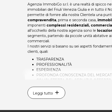
Agenzia ImmobiGo s.r.l. è una realtà di spicco ne
immobiliari del Friuli Venezia Giulia e in tutto il 
permette di fornire alla nostra Clientela una pun
compravendita
, prima e seconda casa,
immobil
imponenti
complessi residenziali, commerciali
all’occhiello della nostra agenzia sono le
locazio
segmento, partendo da piccole unità abitative ai
commerciali.
I nostri servizi si basano su sei aspetti fondamen
clienti, quali:
TRASPARENZA
PROFESSIONALITÀ
ESPERIENZA
PROFONDA CONOSCENZA DEL MERCAT
COMPLETEZZA DEL SERVIZIO OFFERTO
RAPIDITÀ
add
Leggi tutto
Caratteristiche che ci vantiamo di applicare sempr
portano alla compravendita o affittanza di tutti 
affidati, riducendo notevolmente i tempi di reali