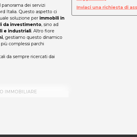
l panorama dei servizi
Inviaci una richiesta di as
Nord Italia. Questo aspetto ci
tuale soluzione per
immobili in
i da investimento
, sino ad
 e industriali
. Altro fiore
ni
, gestiamo questo dinamico
 più complessi parchi
tali da sempre ricercati dai
O IMMOBILIARE
e, in tutti i passaggi che ci
gli immobili che ci vengono
zzo che inevitabilmente si