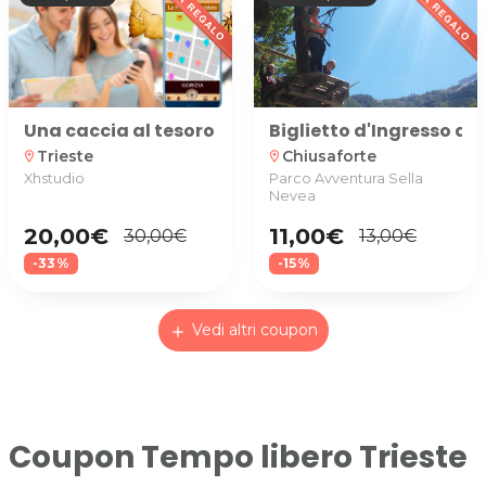
Una caccia al tesoro nel centro di Gorizia! Caccia 
Biglietto d'Ingresso al
Trieste
Chiusaforte
location_on
location_on
Xhstudio
Parco Avventura Sella
Nevea
20,00€
11,00€
30,00€
13,00€
-33%
-15%
Vedi altri coupon
add
Coupon Tempo libero Trieste