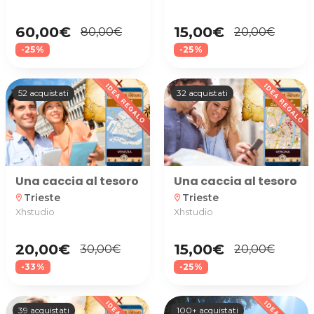
60,00€
15,00€
80,00€
20,00€
-25%
-25%
52 acquistati
32 acquistati
Una caccia al tesoro nella suggestiva atmosfera d
Una caccia al tesoro ne
Trieste
Trieste
location_on
location_on
Xhstudio
Xhstudio
20,00€
15,00€
30,00€
20,00€
-33%
-25%
39 acquistati
100+ acquistati