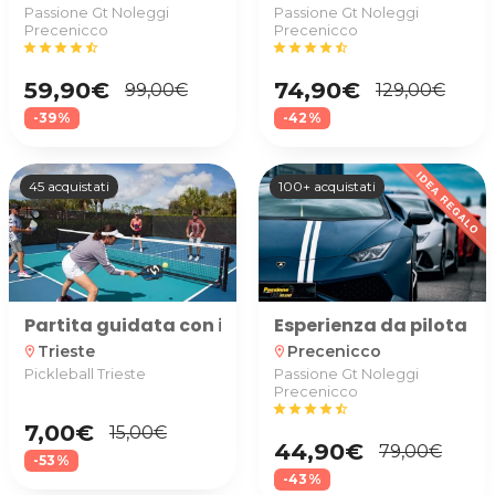
Passione Gt Noleggi
Passione Gt Noleggi
Precenicco
Precenicco
star
star
star
star
star_half
star
star
star
star
star_half
59,90€
74,90€
99,00€
129,00€
-39%
-42%
45 acquistati
100+ acquistati
Partita guidata con istruttore Pickleball per 1 o 4 
Esperienza da pilota su
Trieste
Precenicco
location_on
location_on
Pickleball Trieste
Passione Gt Noleggi
Precenicco
star
star
star
star
star_half
7,00€
15,00€
44,90€
79,00€
-53%
-43%