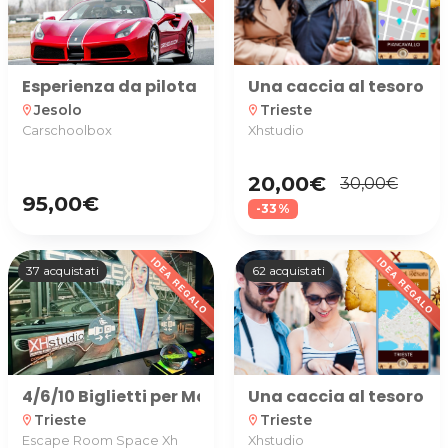
Esperienza da pilota su Ferrari 488 GTB o Lamborgh
Una caccia al tesoro ne
Jesolo
Trieste
location_on
location_on
Carschoolbox
Xhstudio
20,00€
30,00€
95,00€
-33%
37 acquistati
62 acquistati
4/6/10 Biglietti per Marte nella ESCAPE ROOM SPAC
Una caccia al tesoro ne
Trieste
Trieste
location_on
location_on
Escape Room Space Xh
Xhstudio