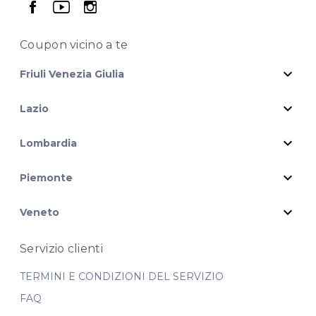
seguici su facebook
seguici su youtube
seguici su instagram
Coupon vicino
a te
expand_more
Friuli Venezia Giulia
expand_more
Lazio
expand_more
Lombardia
expand_more
Piemonte
expand_more
Veneto
Servizio clienti
TERMINI E CONDIZIONI DEL SERVIZIO
FAQ