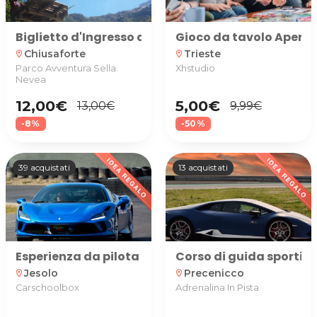
Biglietto d'Ingresso al Parco Avventura di Sella N
Gioco da tavolo Aperiti
Chiusaforte
Trieste
location_on
location_on
Parco Avventura Sella
Xhstudio
Nevea
12,00€
5,00€
13,00€
9,99€
-8%
-50%
39 acquistati
13 acquistati
Esperienza da pilota su Ferrari F8 Tributo (fino a 
Corso di guida sportiva
Jesolo
Precenicco
location_on
location_on
Carschoolbox
Adrenalina In Pista