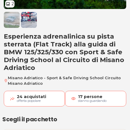
2
image
Esperienza su pista sterrata su 
Esperienza adrenalinica su pista
sterrata (Flat Track) alla guida di
BMW 125/325/330 con Sport & Safe
Driving School al Circuito di Misano
Adriatico
Misano Adriatico - Sport & Safe Driving School Circuito
location_on
Misano Adriatico
24
acquistati
17
persone
visibility
offerta popolare
stanno guardando
Scegli il pacchetto