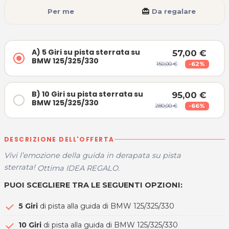
Per me
card_giftcard
Da regalare
A) 5 Giri su pista sterrata su
57,00 €
BMW 125/325/330
150,00 €
-62%
B) 10 Giri su pista sterrata su
95,00 €
BMW 125/325/330
280,00 €
-66%
DESCRIZIONE DELL'OFFERTA
Vivi l’emozione della guida in derapata su pista
sterrata!
Ottima IDEA REGALO.
PUOI SCEGLIERE TRA LE SEGUENTI OPZIONI:
5 Giri
di pista alla guida di BMW 125/325/330
10 Giri
di pista alla guida di BMW 125/325/330