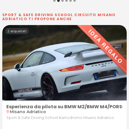
SPORT & SAFE DRIVING SCHOOL CIRCUITO MISANO
ADRIATICO TI PROPONE ANCHE
2 acquistati
Esperienza da pilota su BMW M2/BMW M4/PORSCHE 9
Misano Adriatico
location_on
Sport & Safe Driving School Kartodromo Misano Adriatico