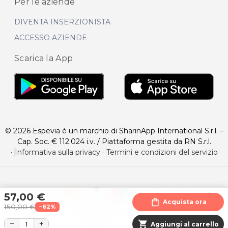
Per le aziende
DIVENTA INSERZIONISTA
ACCESSO AZIENDE
Scarica la App
© 2026 Espevia è un marchio di SharinApp International S.r.l. –
Cap. Soc. € 112.024 i.v. / Piattaforma gestita da RN S.r.l.
·
Informativa sulla privacy
·
Termini e condizioni del servizio
57,00 €
shopping_bag
Acquista ora
150,00 €
−62%
−
+
shopping_cart
Aggiungi al carrello