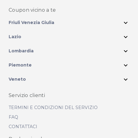
Coupon vicino
a te
expand_more
Friuli Venezia Giulia
expand_more
Lazio
expand_more
Lombardia
expand_more
Piemonte
expand_more
Veneto
Servizio clienti
TERMINI E CONDIZIONI DEL SERVIZIO
FAQ
CONTATTACI