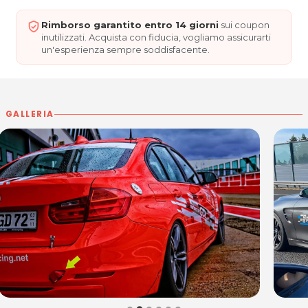
61122 Pesaro (PU)
Tel. 352 0176981
Rimborso garantito entro 14 giorni
sui coupon
P.IVA 04501210407
inutilizzati. Acquista con fiducia, vogliamo assicurarti
un'esperienza sempre soddisfacente.
Per ulteriori informazioni sull'offerta o sulle modalità di
acquisto scrivi a
posta@espevia.it
.
GALLERIA