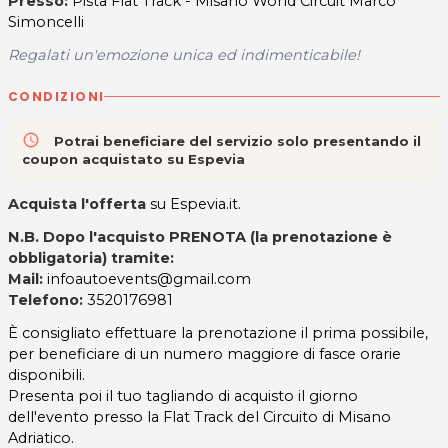
Presso:
Pista Flat Track - Misano World Circuit Marco
Simoncelli
Regalati un'emozione unica ed indimenticabile!
CONDIZIONI
access_time
Potrai beneficiare del servizio solo presentando il
coupon acquistato su Espevia
Acquista l'offerta
su Espevia.it.
N.B. Dopo l'acquisto PRENOTA (la prenotazione è
obbligatoria) tramite:
Mail:
infoautoevents@gmail.com
Telefono:
3520176981
È consigliato effettuare la prenotazione il prima possibile,
per beneficiare di un numero maggiore di fasce orarie
disponibili.
Presenta poi il tuo tagliando di acquisto il giorno
dell'evento presso la Flat Track del Circuito di Misano
Adriatico.