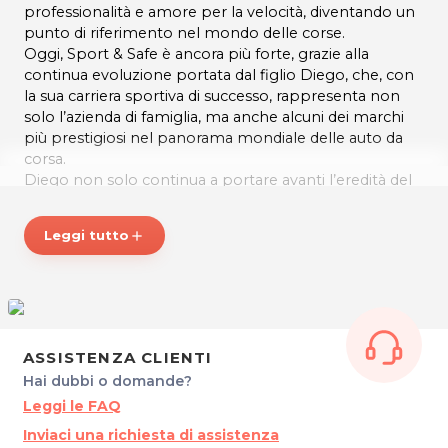
professionalità e amore per la velocità, diventando un
punto di riferimento nel mondo delle corse.
Oggi, Sport & Safe è ancora più forte, grazie alla
continua evoluzione portata dal figlio Diego, che, con
la sua carriera sportiva di successo, rappresenta non
solo l’azienda di famiglia, ma anche alcuni dei marchi
più prestigiosi nel panorama mondiale delle auto da
corsa.
Diego non solo continua a portare avanti l’eredità del
padre, ma aggiunge un tocco di modernità e
innovazione, portando la passione e l’esperienza della
Leggi tutto
add
famiglia a nuovi, emozionanti traguardi.
Con una squadra così, Sport & Safe non è solo un
nome, ma una vera e propria garanzia di qualità,
competenza e passione per il Motorsport, che
continua a crescere e a conquistare nuovi appassionati
in tutto il mondo.
ASSISTENZA CLIENTI
Hai dubbi o domande?
* Prezzi di listino verificati in data 19/08/2025
Leggi le FAQ
SPORT & SAFE DRIVING SCHOOL
Inviaci una richiesta di assistenza
Via Giuseppe Pierini, 13