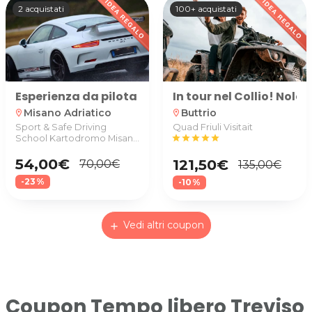
2 acquistati
100+ acquistati
Esperienza da pilota su BMW M2/BMW M4/PORSCHE 9
In tour nel Collio! Nol
Misano Adriatico
Buttrio
location_on
location_on
Sport & Safe Driving
Quad Friuli Visitait
School Kartodromo Misano
star
star
star
star
star
Adriatico
54,00€
121,50€
70,00€
135,00€
-23%
-10%
Vedi altri coupon
add
Coupon Tempo libero Treviso