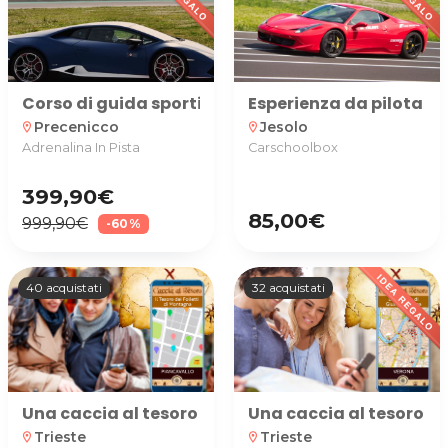
Corso di guida sportiva teorico e pratico su Suba
Esperienza da pilota su 
Precenicco
Jesolo
location_on
location_on
Adrenalina In Pista
Carschoolbox
399,90€
85,00€
999,90€
-60%
40 acquistati
32 acquistati
Una caccia al tesoro nella magica atmosfera di Pia
Una caccia al tesoro ne
Trieste
Trieste
location_on
location_on