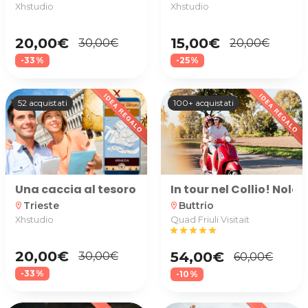
Xhstudio
Xhstudio
20,00€
15,00€
30,00€
20,00€
-33%
-25%
52 acquistati
100+ acquistati
Una caccia al tesoro nella suggestiva atmosfera d
In tour nel Collio! Nole
Trieste
Buttrio
location_on
location_on
Xhstudio
Quad Friuli Visitait
star
star
star
star
star
20,00€
54,00€
30,00€
60,00€
-33%
-10%