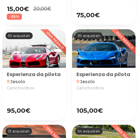
15,00€
20,00€
75,00€
-25%
53 acquistati
39 acquistati
Esperienza da pilota su Ferrari 488 GTB o Lamborgh
Esperienza da pilota su 
Jesolo
Jesolo
location_on
location_on
Carschoolbox
Carschoolbox
95,00€
105,00€
13 acquistati
54 acquistati