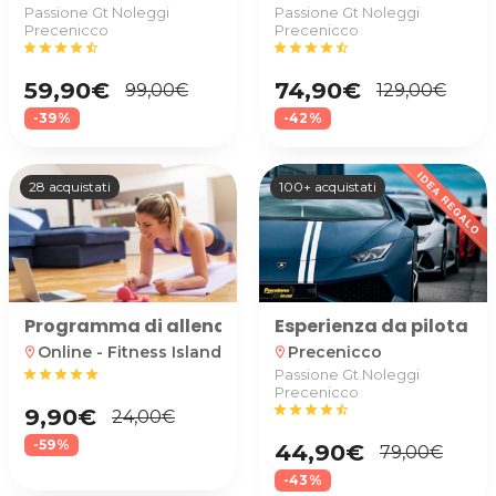
Passione Gt Noleggi
Passione Gt Noleggi
Precenicco
Precenicco
star
star
star
star
star_half
star
star
star
star
star_half
59,90€
74,90€
99,00€
129,00€
-39%
-42%
28 acquistati
100+ acquistati
Programma di allenamento online
Esperienza da pilota su
Online - Fitness Island
Precenicco
location_on
location_on
star
star
star
star
star
Passione Gt Noleggi
Precenicco
star
star
star
star
star_half
9,90€
24,00€
-59%
44,90€
79,00€
-43%