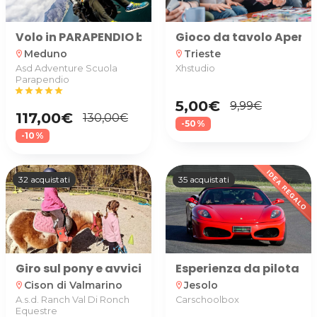
Volo in PARAPENDIO biposto
Gioco da tavolo Aperiti
Meduno
Trieste
location_on
location_on
Asd Adventure Scuola
Xhstudio
Parapendio
star
star
star
star
star
5,00€
9,99€
117,00€
130,00€
-50%
-10%
32 acquistati
35 acquistati
Giro sul pony e avvicinamento agli animali della f
Esperienza da pilota su 
Cison di Valmarino
Jesolo
location_on
location_on
A.s.d. Ranch Val Di Ronch
Carschoolbox
Equestre