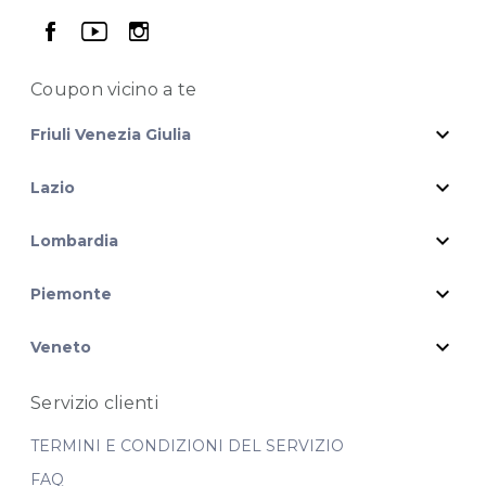
seguici su facebook
seguici su youtube
seguici su instagram
Coupon vicino
a te
expand_more
Friuli Venezia Giulia
expand_more
Lazio
expand_more
Lombardia
expand_more
Piemonte
expand_more
Veneto
Servizio clienti
TERMINI E CONDIZIONI DEL SERVIZIO
FAQ