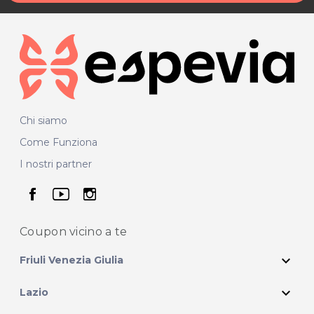
Chi siamo
Come Funziona
I nostri partner
seguici su facebook
seguici su youtube
seguici su instagram
Coupon vicino
a te
expand_more
Friuli Venezia Giulia
expand_more
Lazio