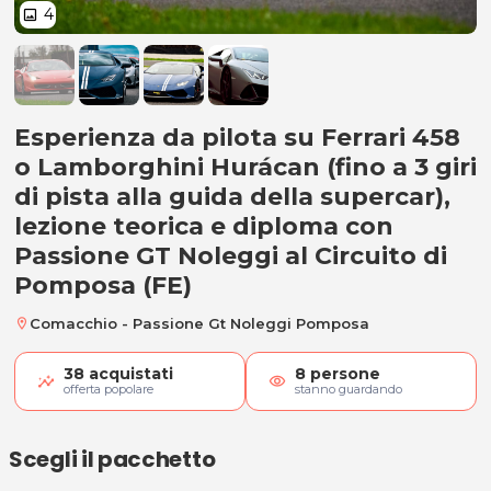
4
image
1 Giro da pilota su Ferrari 458 o
Esperienza da pilota su Ferrari 458
o Lamborghini Hurácan (fino a 3 giri
di pista alla guida della supercar),
lezione teorica e diploma con
Passione GT Noleggi al Circuito di
Pomposa (FE)
Comacchio - Passione Gt Noleggi Pomposa
location_on
38
acquistati
8
persone
visibility
offerta popolare
stanno guardando
Scegli il pacchetto