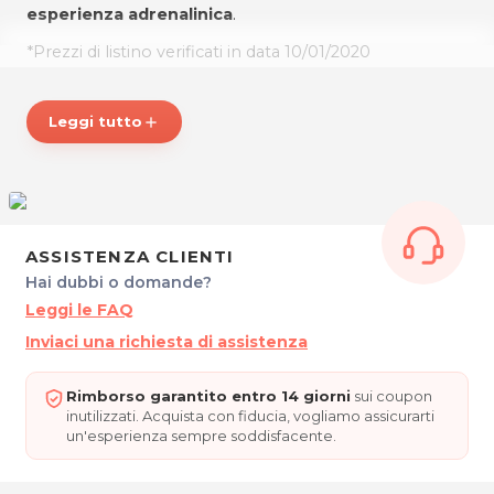
esperienza adrenalinica
.
*Prezzi di listino verificati in data 10/01/2020
ORARIO SEGRETERIA
Leggi tutto
add
Lun - Ven: 9.00 - 13:00 / 14.00 18.00
PASSIONE GT NOLEGGI
Via Andrea Costa 135/7
40134 Bologna
Tel. 320 0757775 - 335 5627797
ASSISTENZA CLIENTI
P.IVA 03684591203
Hai dubbi o domande?
Leggi le FAQ
Per ulteriori informazioni sull'offerta o sulle modalità di
Inviaci una richiesta di assistenza
acquisto scrivi a
posta@espevia.it
.
Rimborso garantito entro 14 giorni
sui coupon
inutilizzati. Acquista con fiducia, vogliamo assicurarti
un'esperienza sempre soddisfacente.