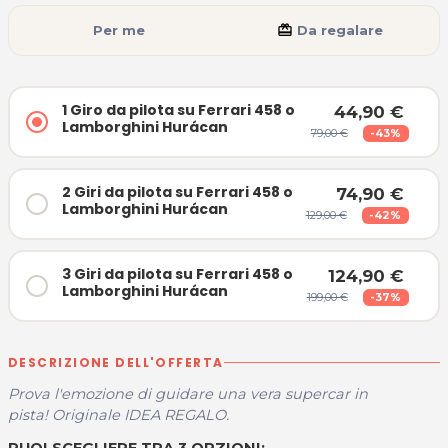
Per me
card_giftcard
Da regalare
1 Giro da pilota su Ferrari 458 o
44,90 €
Lamborghini Hurácan
79,00 €
-43%
2 Giri da pilota su Ferrari 458 o
74,90 €
Lamborghini Hurácan
129,00 €
-42%
3 Giri da pilota su Ferrari 458 o
124,90 €
Lamborghini Hurácan
199,00 €
-37%
DESCRIZIONE DELL'OFFERTA
Prova l'emozione di guidare una vera supercar in
pista!
Originale IDEA REGALO.
PUOI SCEGLIERE TRA 3 OPZIONI: