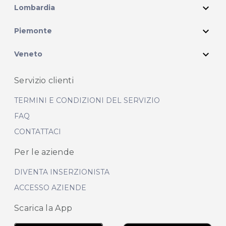
expand_more
Lombardia
expand_more
Piemonte
expand_more
Veneto
Servizio clienti
TERMINI E CONDIZIONI DEL SERVIZIO
FAQ
CONTATTACI
Per le aziende
DIVENTA INSERZIONISTA
ACCESSO AZIENDE
Scarica la App