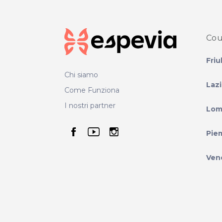
Cou
Friu
Chi siamo
Laz
Come Funziona
I nostri partner
Lom
seguici su facebook
seguici su youtube
seguici su instag
Pie
Ven