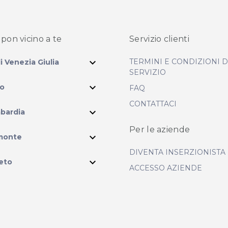
pon vicino
a te
Servizio clienti
expand_more
TERMINI E CONDIZIONI 
li Venezia Giulia
SERVIZIO
expand_more
io
FAQ
CONTATTACI
expand_more
bardia
Per le aziende
ram
expand_more
monte
DIVENTA INSERZIONISTA
expand_more
eto
ACCESSO AZIENDE