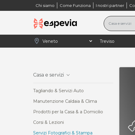
Chi siamo
Come Funziona
I nostri partner
Co
location_on
navigate_next
navigate_next
navigate_next
navigate_next
Home
Veneto
Treviso
Casa e servizi
Casa e servizi
Tagliando & Servizi Auto
Manutenzione Caldaia & Clima
Prodotti per la Casa & a Domicilio
Corsi & Lezioni
Servizi Fotografici & Stampa