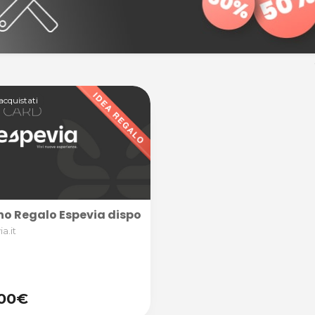
acquistati
o Regalo Espevia disponibile in diversi tagli, perfetto 
a.it
,00€