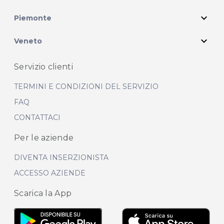
expand_more
Piemonte
expand_more
Veneto
Servizio clienti
TERMINI E CONDIZIONI DEL SERVIZIO
FAQ
CONTATTACI
Per le aziende
DIVENTA INSERZIONISTA
ACCESSO AZIENDE
Scarica la App