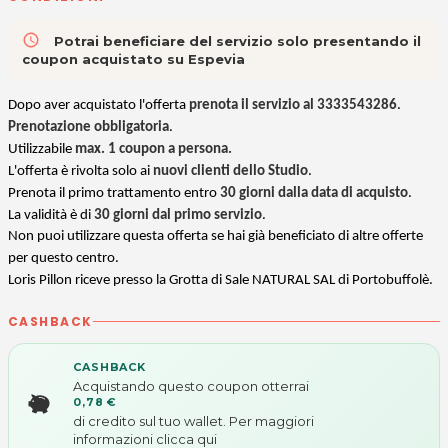
access_time
Potrai beneficiare del servizio solo presentando il
coupon acquistato su Espevia
Dopo aver acquistato l'offerta
prenota il servizio al 3333543286
.
Prenotazione obbligatoria
.
Utilizzabile
max. 1 coupon a persona.
L'offerta è rivolta solo ai
nuovi clienti dello Studio
.
Prenota il primo trattamento entro
30 giorni dalla data di acquisto
.
La validità è di
30 giorni dal primo servizio
.
Non puoi utilizzare questa offerta se hai già beneficiato di altre offerte
per questo centro.
Loris Pillon riceve presso la Grotta di Sale NATURAL SAL di Portobuffolè.
CASHBACK
CASHBACK
Acquistando questo coupon otterrai
0,78 €
di credito sul tuo wallet. Per maggiori
informazioni
clicca qui