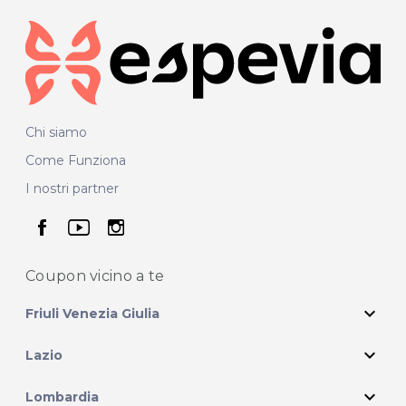
Chi siamo
Come Funziona
I nostri partner
seguici su facebook
seguici su youtube
seguici su instagram
Coupon vicino
a te
expand_more
Friuli Venezia Giulia
expand_more
Lazio
expand_more
Lombardia