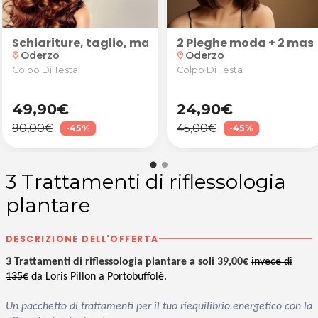
ite con linfodrenaggio Vodder + connettivale
Schiariture, taglio, maschera bio e piega moda
2 Pieghe moda + 2 mas
Oderzo
Oderzo
location_on
location_on
Colpo Di Testa
Colpo Di Testa
49,90€
24,90€
90,00€
45,00€
-45%
-45%
3 Trattamenti di riflessologia
plantare
DESCRIZIONE DELL'OFFERTA
3 Trattamenti di riflessologia plantare a soli 39,00€
invece di
135€
da Loris Pillon a Portobuffolè.
Un pacchetto di trattamenti per il tuo riequilibrio energetico con la