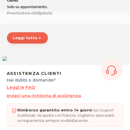
ORARI
Solo su appuntamento.
Prenotazione obbligatoria.
PILLON LORIS
c/o Grotta di Sale NATURAL SAL
Leggi tutto
add
Viale Margherita 8/A
31040 Portobuffolè
Cel. 3333543286
P.IVA 02920680309
C.F. PLLLRS80P20I403A
ASSISTENZA CLIENTI
Per ulteriori informazioni sull'offerta o sulle modalità di acquisto
Hai dubbi o domande?
posta@espevia.it
scrivi a
.
Leggi le FAQ
Inviaci una richiesta di assistenza
Rimborso garantito entro 14 giorni
sui coupon
inutilizzati. Acquista con fiducia, vogliamo assicurarti
un'esperienza sempre soddisfacente.