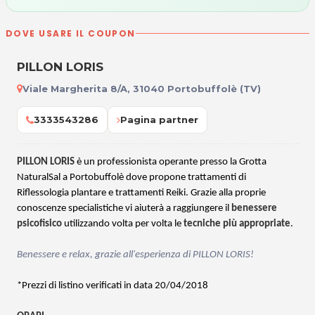
DOVE USARE IL COUPON
PILLON LORIS
Viale Margherita 8/A, 31040 Portobuffolè (TV)
3333543286
Pagina partner
PILLON LORIS
è un professionista operante presso la Grotta
NaturalSal a Portobuffolè dove propone trattamenti di
Riflessologia plantare e trattamenti Reiki.
Grazie alla proprie
conoscenze specialistiche
vi aiuterà a raggiungere il
benessere
psicofisico
utilizzando volta per volta le
tecniche più appropriate
.
Benessere e relax, grazie all'esperienza di PILLON LORIS!
*Prezzi di listino verificati in data 20/04/2018