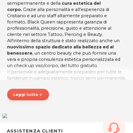
semipermanente e della
cura estetica del
corpo.
Grazie alla personalità e all'esperienza di
Cristiano e ad uno staff altamente preparato e
formato, Black Queen rappresenta garanzia di
professionalità, precisione, gusto e attenzione al
cliente nel settore Tattoo, Piercing e Beauty.
All'interno della struttura è stato realizzato anche un
nuovissimo spazio dedicato alla bellezza ed al
benessere
, un centro beauty che può fornire una
vera e propria consulenza estetica personalizzata ed
un check up viso/corpo, del tutto gratuito.
Il personale è adeguatamente preparato per tutte le
tendenze in campo estetico: trucco semi permanente,
ricostruzione unghie, riflessologia plantare,
allungamento ciglia, fotoepilazione permanente,
Leggi tutto
add
epilazione con filo arabo, epilazione con resina,
massaggi relax, drenanti, detox, anticellulite,
trattamenti esfolianti viso e corpo, extension ciglia,
tinta sopracciglia, infoltimento ciglia, linfodrenaggio,
lifting estetico, lifting viso, make up e trucco sposa, e
tantissime altri trattamenti viso e corpo tradizionali e
ASSISTENZA CLIENTI