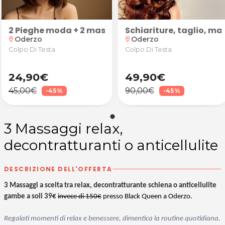
chera bio e piega moda
2 Pieghe moda + 2 maschere BIO
Schiariture, taglio, m
Oderzo
Oderzo
location_on
location_on
Colpo Di Testa
Colpo Di Testa
24,90€
49,90€
45,00€
90,00€
-45%
-45%
3 Massaggi relax,
decontratturanti o anticellulite
DESCRIZIONE DELL'OFFERTA
3 Massaggi a scelta tra relax, decontratturante schiena o anticellulite
gambe a soli 39€
invece di 150€
presso Black Queen a Oderzo.
Regalati momenti di relax e benessere, dimentica la routine quotidiana.