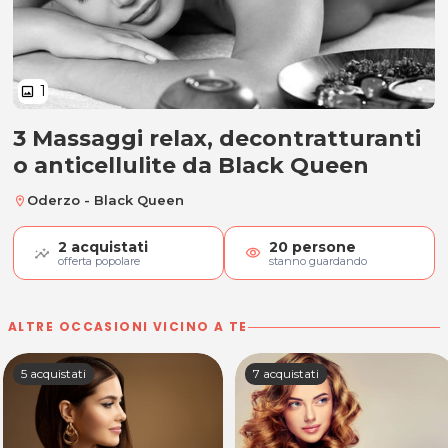
1
image
3 Massaggi relax, decontratturanti
3 Massaggi relax, decontratturanti
o anticellulite da Black Queen
Oderzo - Black Queen
location_on
2
acquistati
20
persone
visibility
offerta popolare
stanno guardando
ALTRE OCCASIONI VICINO A TE
5 acquistati
7 acquistati