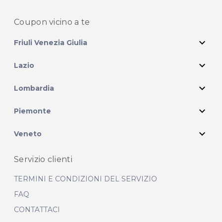
Coupon vicino
a te
expand_more
Friuli Venezia Giulia
expand_more
Lazio
expand_more
Lombardia
expand_more
Piemonte
expand_more
Veneto
Servizio clienti
TERMINI E CONDIZIONI DEL SERVIZIO
FAQ
CONTATTACI