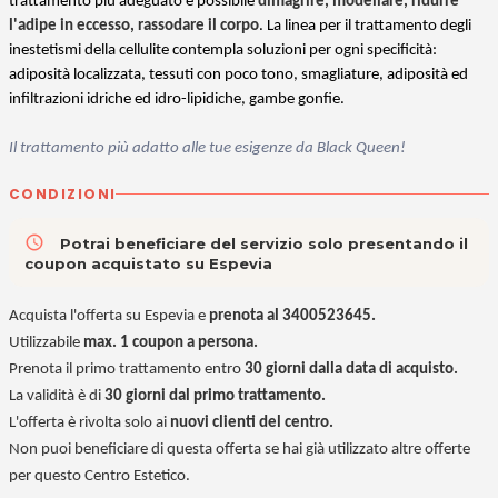
trattamento più adeguato è possibile
dimagrire, modellare, ridurre
l'adipe in eccesso, rassodare il corpo
. La linea per il trattamento degli
inestetismi della cellulite contempla soluzioni per ogni specificità:
adiposità localizzata, tessuti con poco tono, smagliature, adiposità ed
infiltrazioni idriche ed idro-lipidiche, gambe gonfie.
Il trattamento più adatto alle tue esigenze da Black Queen!
CONDIZIONI
access_time
Potrai beneficiare del servizio solo presentando il
coupon acquistato su Espevia
Acquista l'offerta su Espevia e
prenota al 3400523645.
Utilizzabile
max. 1 coupon a persona.
Prenota il primo trattamento entro
30 giorni dalla data di acquisto.
La validità è di
30 giorni dal primo trattamento.
L'offerta è rivolta solo ai
nuovi clienti del centro.
Non puoi beneficiare di questa offerta se hai già utilizzato altre offerte
per questo Centro Estetico.