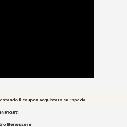
esentando il coupon acquistato su Espevia
38491087
.
ntro Benessere
.