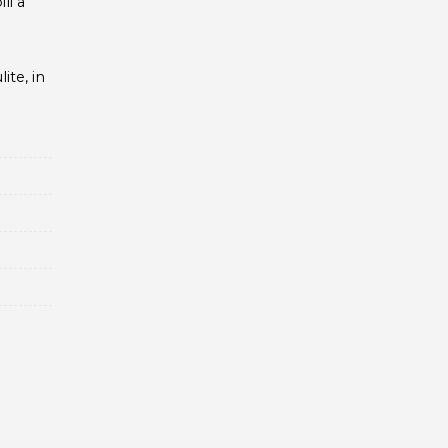
li a
ite, in