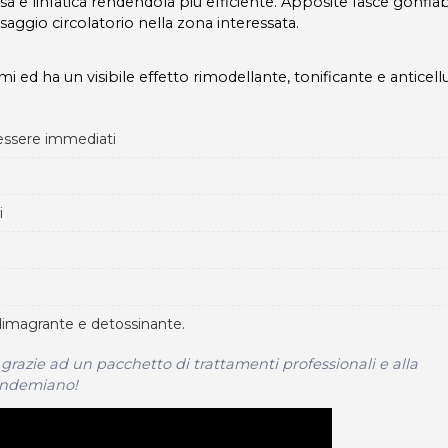
a e linfatica rendendola più efficiente. Apposite fasce gonfiabi
aggio circolatorio nella zona interessata.
i ed ha un visibile effetto rimodellante, tonificante e anticellul
essere immediati
i
dimagrante e detossinante.
grazie ad un pacchetto di trattamenti professionali e alla
Vendemiano!