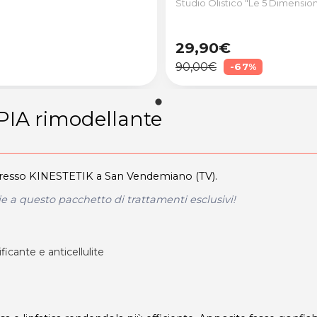
Studio Olistico "Le 5 Dimensio
29,90€
90,00€
-67%
IA rimodellante
esso KINESTETIK a San Vendemiano (TV).
ie a questo pacchetto di trattamenti esclusivi!
icante e anticellulite