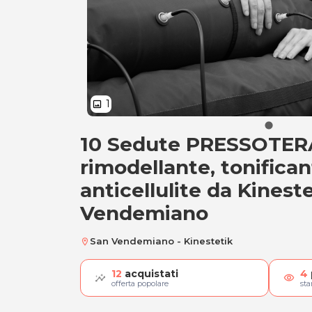
1
image
10 Sedute PRESSOTER
10 Sedute PRESSOT
rimodellante, tonifican
anticellulite da Kinest
Vendemiano
San Vendemiano - Kinestetik
location_on
12
acquistati
4
visibility
offerta popolare
st