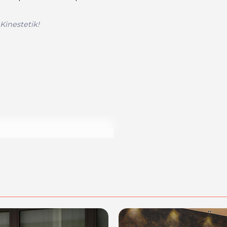
 Kinestetik!
dalit‡ di acquisto scrivi