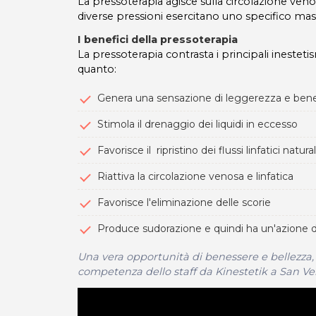
La pressoterapia agisce sulla circolazione venos
diverse pressioni esercitano uno specifico mass
I benefici della pressoterapia
La pressoterapia contrasta i principali inestetism
quanto:
Genera una sensazione di leggerezza e ben
Stimola il drenaggio dei liquidi in eccesso
Favorisce il ripristino dei flussi linfatici natural
Riattiva la circolazione venosa e linfatica
Favorisce l'eliminazione delle scorie
Produce sudorazione e quindi ha un'azione 
Una vera opportunità di benessere e bellezza, 
competenza dello staff da Kinestetik a San 