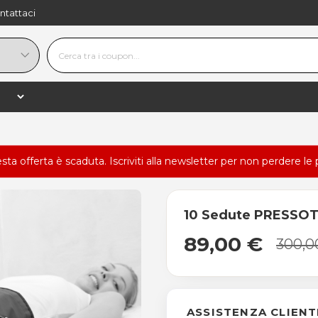
ntattaci
esta offerta è scaduta.
Iscriviti alla newsletter
per non perdere le 
10 Sedute PRESSOT
89,00 €
300,0
ASSISTENZA CLIENT