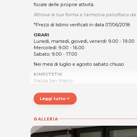
focale delle proprie attività.
Ritrova la tua forma e l'armonia psicofisica da
*Prezzi di listino verificati in data 07/06/2018
ORARI
Lunedì, martedì, giovedì, venerdì: 9.00 - 19.00
Mercoledì: 9.00 - 16.00
Sabato: 9.00 - 17.00
Nei mesi di luglio e agosto sabato chiuso
KINESTETIK
Piazza San Marco
31020 San Vendemmiano TV
Tel. 0438491087
Leggi tutto
add
P.IVA 01171880931
Per ulteriori informazioni sull'offerta o sulle mo
a
posta@espevia.it
.
GALLERIA