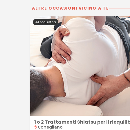
ALTRE OCCASIONI VICINO A TE
41 acquistati
1 o 2 Trattamenti Shiatsu per il riequi
Conegliano
location_on