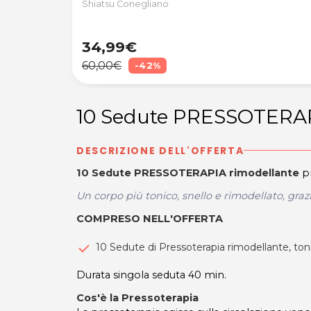
Shiatsu Conegliano
34,99€
60,00€
-42%
10 Sedute PRESSOTERAP
DESCRIZIONE DELL'OFFERTA
10 Sedute PRESSOTERAPIA rimodellante
pr
Un corpo più tonico, snello e rimodellato, graz
COMPRESO NELL'OFFERTA
10 Sedute di Pressoterapia rimodellante, tonif
Durata singola seduta 40 min.
Cos'è la Pressoterapia