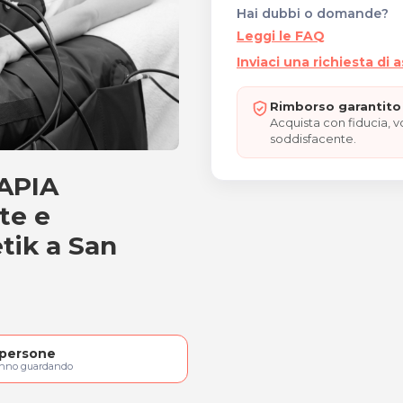
Hai dubbi o domande?
Leggi le FAQ
Inviaci una richiesta di 
Rimborso garantito 
Acquista con fiducia, 
soddisfacente.
APIA
ERAPIA rimodellante
te e
etik a San
persone
anno guardando