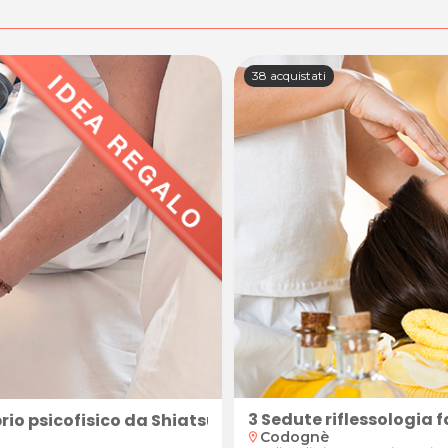
38 acquistati
3 Sedute riflessologia 
librio psicofisico da Shiatsu Conegliano di Massimo Po
Codognè
location_on