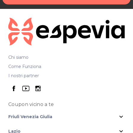
Chi siamo
Come Funziona
I nostri partner
seguici su facebook
seguici su youtube
seguici su instagram
Coupon vicino
a te
expand_more
Friuli Venezia Giulia
expand_more
Lazio