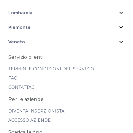
expand_more
Lombardia
expand_more
Piemonte
expand_more
Veneto
Servizio clienti
TERMINI E CONDIZIONI DEL SERVIZIO
FAQ
CONTATTACI
Per le aziende
DIVENTA INSERZIONISTA
ACCESSO AZIENDE
Scarica la App