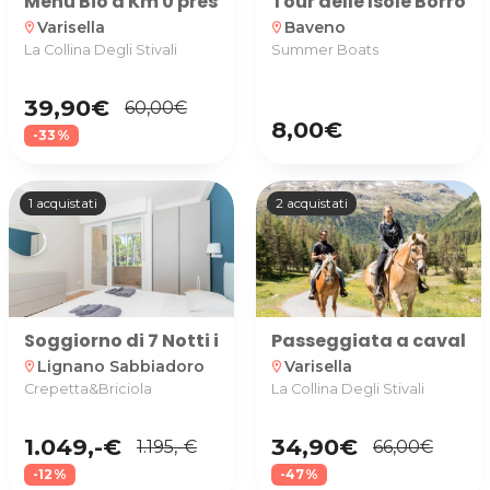
Menù Bio a Km 0 presso L'Azienda Agricola La Colli
Tour delle Isole Borro
Varisella
Baveno
location_on
location_on
La Collina Degli Stivali
Summer Boats
39,90€
60,00€
8,00€
-33%
1 acquistati
2 acquistati
Soggiorno di 7 Notti in Bilocale con camera matr
Passeggiata a cavallo o 
Lignano Sabbiadoro
Varisella
location_on
location_on
Crepetta&Briciola
La Collina Degli Stivali
1.049,-€
34,90€
1.195,-€
66,00€
-12%
-47%