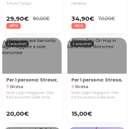
A Puro Tango
Harikea
29,90€
34,90€
90,00€
70,00€
-67%
-50%
2 acquistati
2 acquistati
Per 1 persona: Stresa; Crociera al tramonto del La
Per 1 persona: Stresa, 
Stresa
Stresa
location_on
location_on
Isole Lago Maggiore: Gite
Isole Lago Maggiore: Gite
Ed Escursioni Sulle Isole
Ed Escursioni Sulle Isole
Borromee
Borromee
20,00€
15,00€