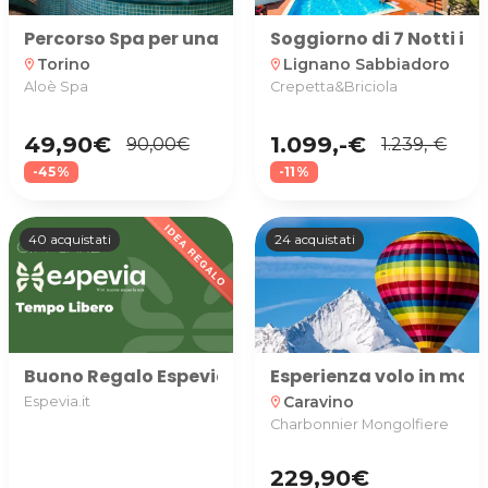
Percorso Spa per una o 2 persone più massaggio a
Soggiorno di 7 Notti in
Torino
Lignano Sabbiadoro
location_on
location_on
Aloè Spa
Crepetta&Briciola
49,90€
1.099,-€
90,00€
1.239,-€
-45%
-11%
40 acquistati
24 acquistati
Buono Regalo Espevia utilizzabile nella categoria TE
Esperienza volo in mong
Caravino
Espevia.it
location_on
Charbonnier Mongolfiere
229,90€