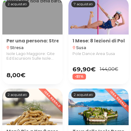
2 acquistati
7 acquistati
Per una persona: Stresa, Tour Hop-on Hop-off dell'
1 Mese: 8 lezioni di Pol
Stresa
Susa
location_on
location_on
Isole Lago Maggiore: Gite
Pole Dance Area Susa
Ed Escursioni Sulle Isole
Borromee
69,90€
144,00€
8,00€
-51%
2 acquistati
2 acquistati