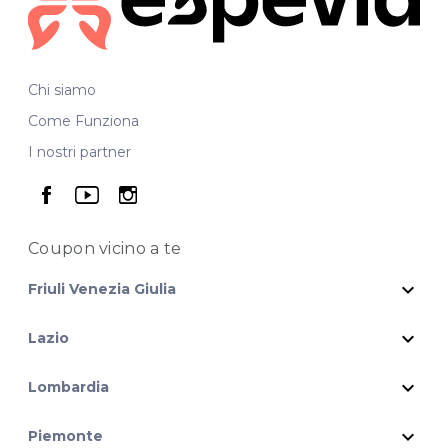
Chi siamo
Come Funziona
I nostri partner
seguici su facebook
seguici su youtube
seguici su instagram
Coupon vicino
a te
expand_more
Friuli Venezia Giulia
expand_more
Lazio
expand_more
Lombardia
expand_more
Piemonte