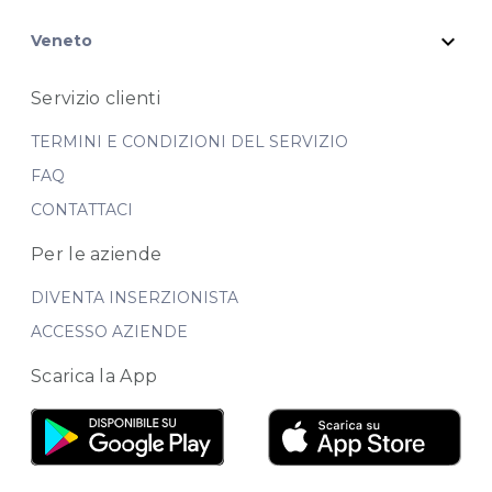
expand_more
Veneto
Servizio clienti
TERMINI E CONDIZIONI DEL SERVIZIO
FAQ
CONTATTACI
Per le aziende
DIVENTA INSERZIONISTA
ACCESSO AZIENDE
Scarica la App