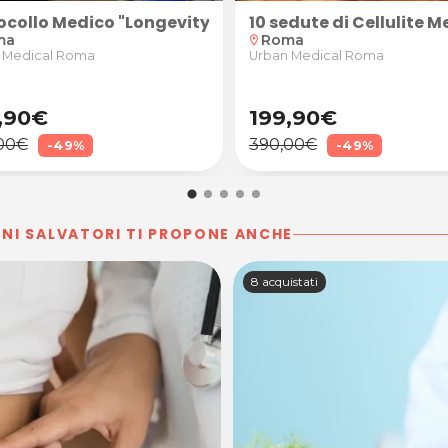
ta presso Farmalaser Garbatella,Roma
dical Beauty
ocollo Medico "Longevity Body-Reset" Dimagriment
10 sedute di Cellulite 
ma
Roma
location_on
 Medical Roma
Urban Medical Roma
,90€
199,90€
00€
390,00€
-49%
-49%
NI SALVATORI TI PROPONE ANCHE
8 acquistati