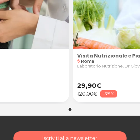
o Nutrizione, Dr Giovanni Salvatori
Visita Nutrizionale e P
Roma
location_on
Laboratorio Nutrizione, Dr Giov
29,90€
120,00€
-75%
Iscriviti alla newsletter