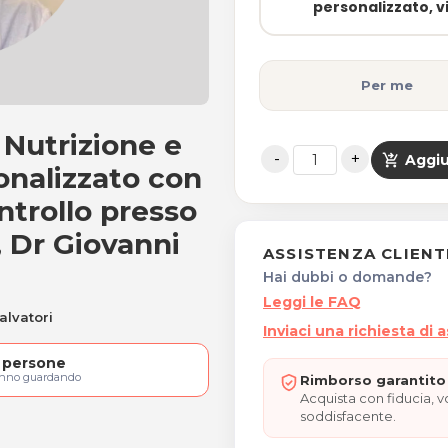
personalizzato, vi
Per me
r Nutrizione e
a per nutrizione e Piano 
shopping_cart_checkout
Aggiu
onalizzato con
ntrollo presso
, Dr Giovanni
ASSISTENZA CLIENT
Hai dubbi o domande?
Leggi le FAQ
alvatori
Inviaci una richiesta di 
persone
anno guardando
Rimborso garantito 
Acquista con fiducia, 
soddisfacente.