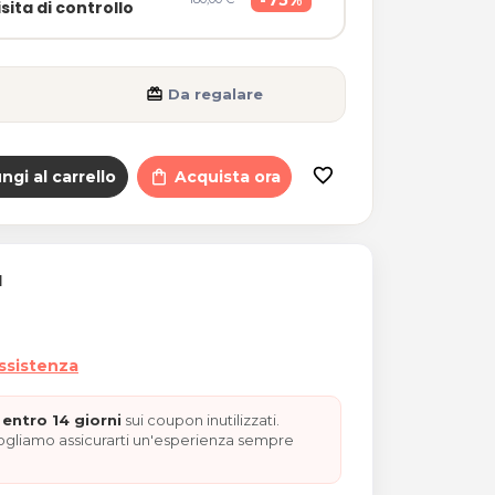
sita di controllo
card_giftcard
Da regalare
Alimentare Personalizzato 
favorite_border
ngi al carrello
shopping_bag
Acquista ora
I
assistenza
entro 14 giorni
sui coupon inutilizzati.
vogliamo assicurarti un'esperienza sempre