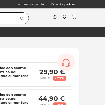
Accesso aziende
Diventa partner
account_circle
favorite_border
search
cart
shopping_bag
stica con esame
29,90 €
trico,ed
piano alimentare
-75%
120,00 €
stica con esame
44,90 €
trico,ed
piano alimentare
-75%
180,00 €