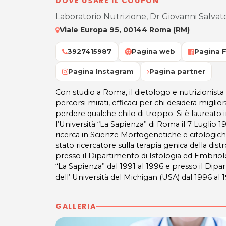
DOVE USARE IL COUPON
Laboratorio Nutrizione, Dr Giovanni Salvato
Viale Europa 95, 00144 Roma (RM)
3927415987
Pagina web
Pagina 
Pagina Instagram
Pagina partner
Con studio a Roma, il dietologo e nutrizionist
percorsi mirati, efficaci per chi desidera miglio
perdere qualche chilo di troppo. Si è laureato
l’Università “La Sapienza” di Roma il 7 Luglio 
ricerca in Scienze Morfogenetiche e citologich
stato ricercatore sulla terapia genica della di
presso il Dipartimento di Istologia ed Embriol
“La Sapienza” dal 1991 al 1996 e presso il Di
dell’ Università del Michigan (USA) dal 1996 al 
GALLERIA