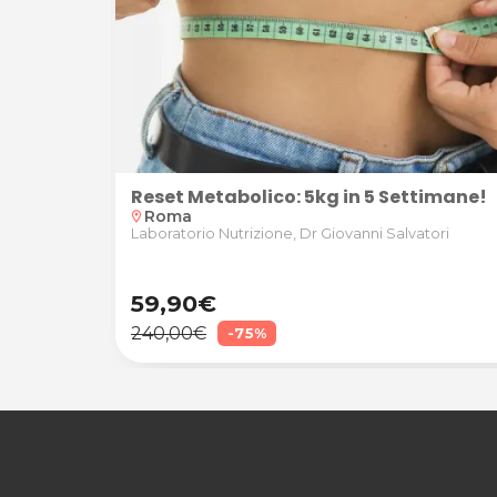
Reset Metabolico: 5kg in 5 Settimane!
con Visita Successiva di Controllo presso Laboratori
Roma
location_on
Laboratorio Nutrizione, Dr Giovanni Salvatori
59,90€
240,00€
-75%