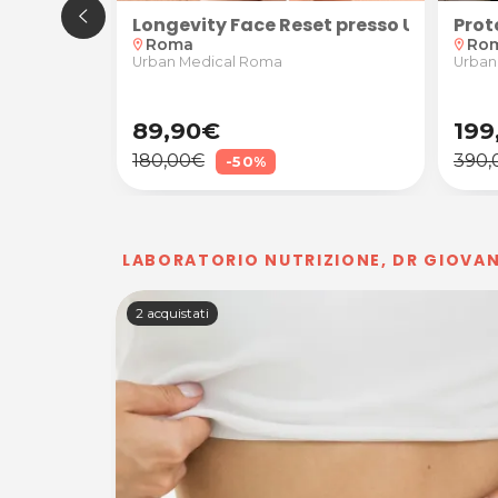
resso Aria Hair & Wellness
one Laser al Diodo su zona piccola,media o combina
Longevity Face Reset presso Urban Me
Prot
Roma
Ro
location_on
location_on
Urban Medical Roma
Urban
89,90€
199
180,00€
390,
-50%
LABORATORIO NUTRIZIONE, DR GIOVAN
2 acquistati