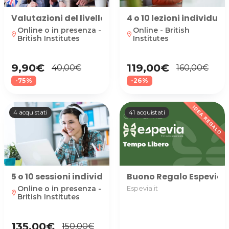
Valutazioni del livello acquisito e preparazione 
4 o 10 lezioni individ
Online o in presenza -
Online - British
location_on
location_on
British Institutes
Institutes
9,90€
119,00€
40,00€
160,00€
-75%
-26%
4 acquistati
41 acquistati
5 o 10 sessioni individuali di conversation con i
Buono Regalo Espevia uti
Online o in presenza -
Espevia.it
location_on
British Institutes
135,00€
150,00€