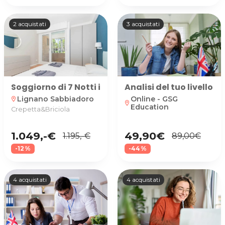
2 acquistati
3 acquistati
Soggiorno di 7 Notti in Bilocale con camera matr
Analisi del tuo livello d
Lignano Sabbiadoro
Online - GSG
location_on
location_on
Education
Crepetta&Briciola
1.049,-€
49,90€
1.195,-€
89,00€
-12%
-44%
4 acquistati
4 acquistati