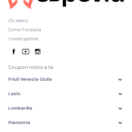
Chi siamo
Come Funziona
I nostri partner
seguici su facebook
seguici su youtube
seguici su instagram
Coupon vicino
a te
expand_more
Friuli Venezia Giulia
expand_more
Lazio
expand_more
Lombardia
expand_more
Piemonte