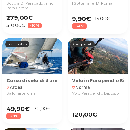
Scuola Di Paracadutismo
I Sotterranei Di Roma
Para Centro
279,00€
9,90€
15,00€
310,00€
-10%
-34%
8 acquistati
6 acquistati
Corso di vela di 4 ore per 1 persona
Volo in Parapendio Bi
Ardea
Norma
location_on
location_on
Sailcharteroma
Volo Parapendio Biposto
49,90€
70,00€
120,00€
-29%