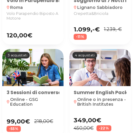
Volo in Parapendio Biposto a Motore
Soggiorno di 7 Notti in
Roma
Lignano Sabbiadoro
location_on
location_on
Volo Parapendio Biposto A
Crepetta&Briciola
Motore
1.099,-€
1.239,-€
120,00€
-11%
3 acquistati
4 acquistati
3 Sessioni di conversazione in inglese online
Summer English Pack: 10
Online - GSG
Online o in presenza -
location_on
location_on
Education
British Institutes
349,00€
99,00€
218,00€
450,00€
-22%
-55%