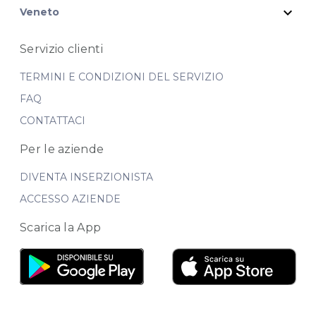
expand_more
Veneto
Servizio clienti
TERMINI E CONDIZIONI DEL SERVIZIO
FAQ
CONTATTACI
Per le aziende
DIVENTA INSERZIONISTA
ACCESSO AZIENDE
Scarica la App