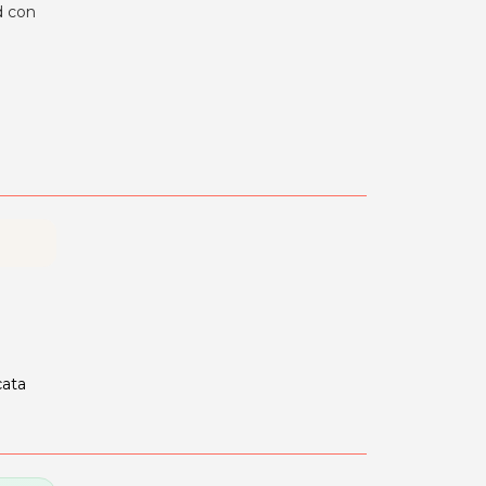
od con
cata