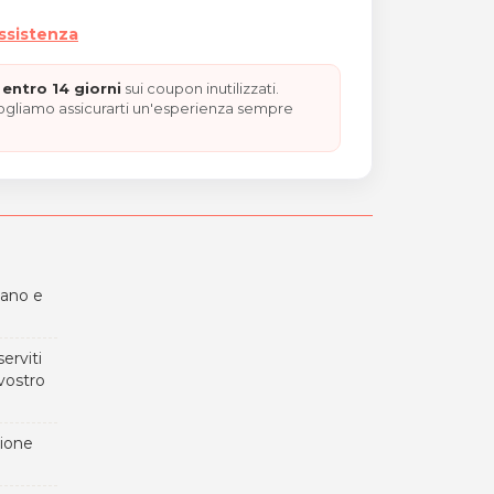
assistenza
entro 14 giorni
sui coupon inutilizzati.
vogliamo assicurarti un'esperienza sempre
iano e
erviti
vostro
zione