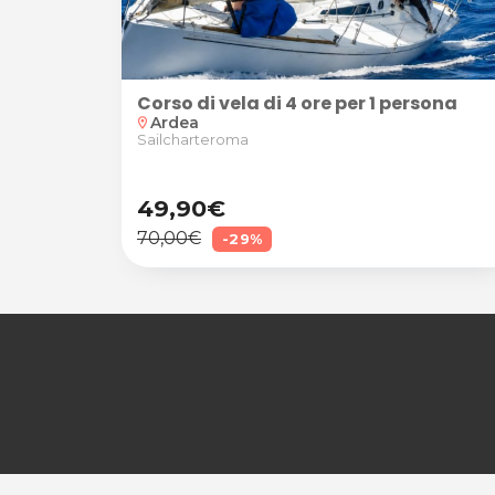
Corso di vela di 4 ore per 1 persona
Ardea
location_on
Sailcharteroma
49,90€
70,00€
-29%