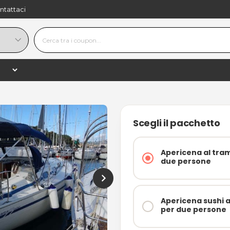
ntattaci
69,90 €
−
+
shopping_
100,00 €
−30%
Scegli il pacchetto
Apericena al tra
due persone
Apericena sushi a
per due persone