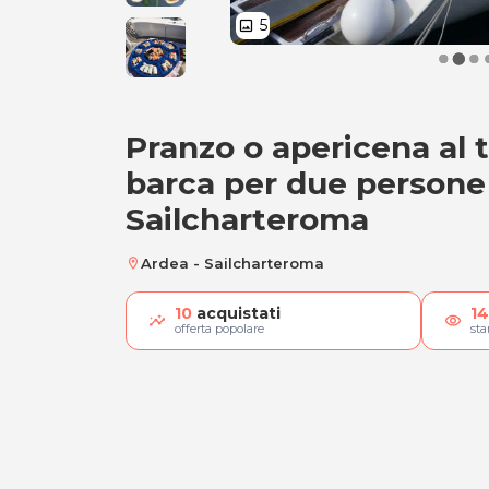
5
image
Pranzo o apericena al 
Pranzo o apericena
barca per due persone
Sailcharteroma
Ardea - Sailcharteroma
location_on
10
acquistati
14
visibility
offerta popolare
st