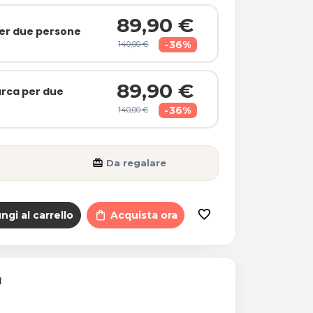
89,90 €
per due persone
-36%
140,00 €
89,90 €
arca per due
-36%
140,00 €
card_giftcard
Da regalare
favorite_border
ngi al carrello
shopping_bag
Acquista ora
I