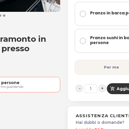
Pranzo in barca 
tramonto in
Pranzo sushi in b
 al tramonto in barca
persone
 presso
Per me
persone
anno guardando
shopping_cart_checkout
Aggiu
ASSISTENZA CLIENT
Hai dubbi o domande?