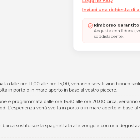
Leggi le FAQ
Inviaci una richiesta di 
Rimborso garantito 
Acquista con fiducia, 
soddisfacente.
 dalle ore 11,00 alle ore 15,00, verranno serviti vino bianco sicil
lta in porto o in mare aperto in base al vostro piacere.
one è programmata dalle ore 16.30 alle ore 20.00 circa, verranno s
. L'esperienza verrà svolta in porto o in mare aperto in base al 
 in barca sostituisce la spaghettata alle vongole con una degusta