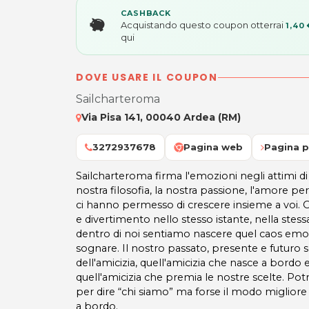
CASHBACK
Acquistando questo coupon otterrai
1,40 
qui
DOVE USARE IL COUPON
Sailcharteroma
Via Pisa 141, 00040 Ardea (RM)
3272937678
Pagina web
Pagina p
Sailcharteroma firma l'emozioni negli attimi di 
nostra filosofia, la nostra passione, l'amore pe
ci hanno permesso di crescere insieme a voi. 
e divertimento nello stesso istante, nella stess
dentro di noi sentiamo nascere quel caos emo
sognare. Il nostro passato, presente e futuro so
dell'amicizia, quell'amicizia che nasce a bordo e
quell'amicizia che premia le nostre scelte. P
per dire “chi siamo” ma forse il modo migliore 
a bordo.