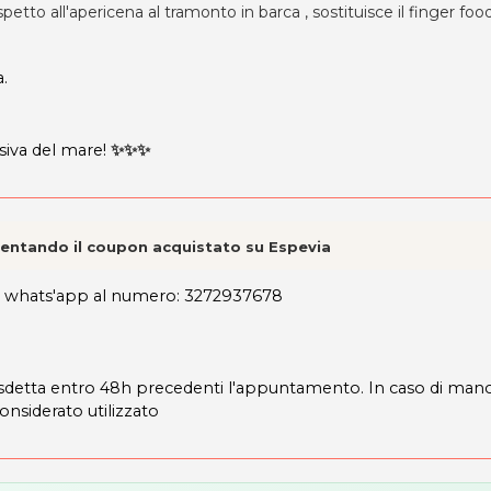
ispetto all'apericena al tramonto in barca , sostituisce il finger fo
a.
usiva del mare!
✨
✨
✨
esentando il coupon acquistato su Espevia
ite whats'app al numero: 3272937678
disdetta entro 48h precedenti l'appuntamento. In caso di man
considerato utilizzato