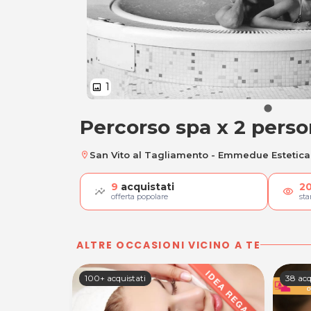
1
image
Percorso spa x 2 perso
Percorso spa x 2 p
San Vito al Tagliamento - Emmedue Estetica
location_on
9
acquistati
2
visibility
offerta popolare
st
ALTRE OCCASIONI VICINO A TE
100+ acquistati
38 acq