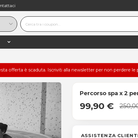
ntattaci
esta offerta è scaduta.
Iscriviti alla newsletter
per non perdere le 
Percorso spa x 2 pe
99,90 €
250,0
ASSISTENZA CLIENT