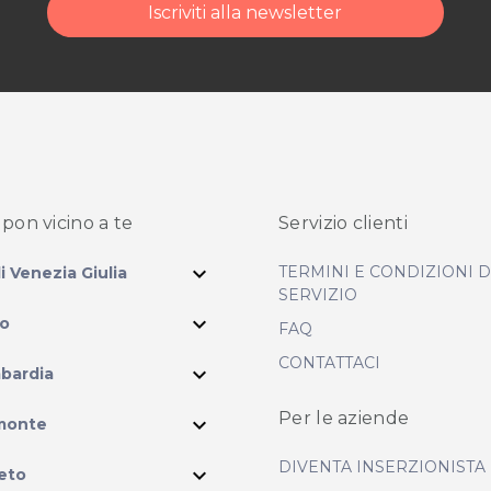
Iscriviti alla newsletter
pon vicino
a te
Servizio clienti
expand_more
TERMINI E CONDIZIONI 
li Venezia Giulia
SERVIZIO
expand_more
io
FAQ
CONTATTACI
expand_more
bardia
ram
Per le aziende
expand_more
monte
DIVENTA INSERZIONISTA
expand_more
eto