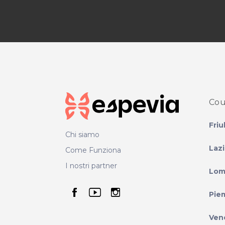
Cou
Friu
Chi siamo
Laz
Come Funziona
I nostri partner
Lom
seguici su facebook
seguici su youtube
seguici su instag
Pie
Ven