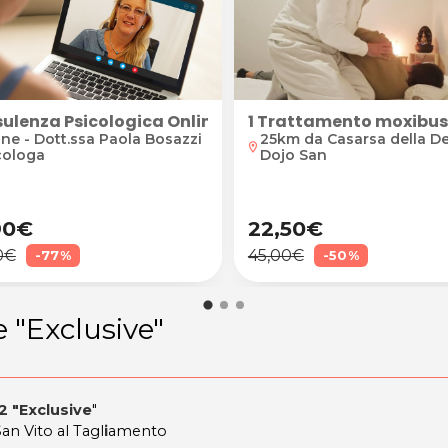
 illuminante
ulenza Psicologica Online Individuale o Familiare
1 Trattamento moxibust
ine - Dott.ssa Paola Bosazzi
25km da Casarsa della Del
location_on
cologa
Dojo San
90€
22,50€
0€
45,00€
-77%
-50%
 "Exclusive"
 2 "Exclusive
"
 Vito al Tagl
i
amento