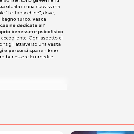
ersonale, sono gli elementi
pa
situata in una nuovissima
le “Le Tabacchine”, dove,
 bagno turco, vasca
abine dedicate all’
roprio benessere psicofisico
accogliente. Ogni aspetto di
onsigli, attraverso una
vasta
i e percorsi spa
rendono
entro benessere Emmedue.
dalità di acquisto scrivi a