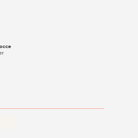
Docce
er