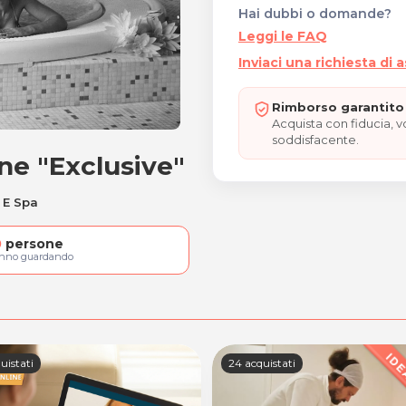
Hai dubbi o domande?
Leggi le FAQ
Inviaci una richiesta di 
Rimborso garantito 
Acquista con fiducia, 
soddisfacente.
ne "Exclusive"
ersone "Exclusive"
 E Spa
0
persone
anno guardando
uistati
24 acquistati