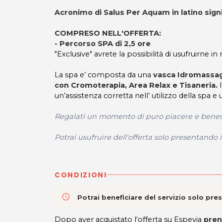
Acronimo di Salus Per Aquam in latino signi
COMPRESO NELL'OFFERTA:
-
Percorso SPA di 2,5 ore
"Exclusive" avrete la possibilità di usufruirne in
La spa e’ composta da una
vasca Idromassag
con Cromoterapia, Area Relax e Tisaneria.
I
un’assistenza corretta nell’ utilizzo della spa
Regalati un momento di puro piacere e benesse
Potrai usufruire dell'offerta solo presentando 
CONDIZIONI
access_time
Potrai beneficiare del servizio solo pr
Dopo aver acquistato l'offerta su Espevia
pren