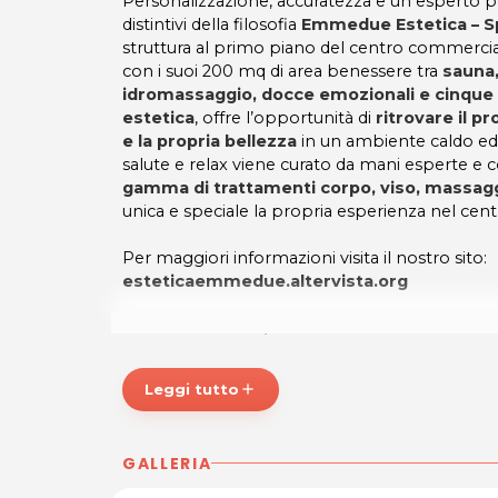
Personalizzazione, accuratezza e un esperto p
distintivi della filosofia
Emmedue Estetica – S
struttura al primo piano del centro commercia
con i suoi 200 mq di area benessere tra
sauna,
idromassaggio, docce emozionali e cinque c
estetica
, offre l’opportunità di
ritrovare il p
e la propria bellezza
in un ambiente caldo ed 
salute e relax viene curato da mani esperte e c
gamma di trattamenti corpo, viso, massagg
unica e speciale la propria esperienza nel c
Per maggiori informazioni visita il nostro sito:
esteticaemmedue.altervista.org
Emmedue Estetica e Spa
Via G. Freschi, 8
San Vito al Tagliamento (PN)
Leggi tutto
add
Tel. 0434 876524 / 3806465620
P.IVA 01552160937
GALLERIA
Per ulteriori informazioni sull'offerta o sulle mo
posta@espevia.it