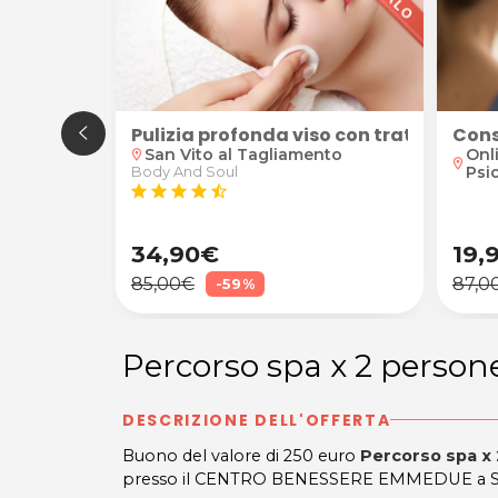
ccia total body
Pulizia profonda viso con trattamento
Cons
nto
San Vito al Tagliamento
Onl
location_on
location_on
Psi
Body And Soul
star
star
star
star
star_half
34,90€
19,
85,00€
87,0
-59%
Percorso spa x 2 persone
DESCRIZIONE DELL'OFFERTA
Buono del valore di 250 euro
Percorso spa
x
presso il CENTRO BENESSERE EMMEDUE a San