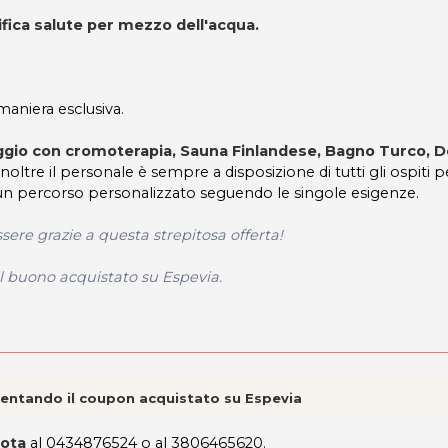
fica salute per mezzo dell'acqua.
 maniera esclusiva.
gio con cromoterapia, Sauna Finlandese, Bagno Turco, 
noltre il personale è sempre a disposizione di tutti gli ospiti p
 e un percorso personalizzato seguendo le singole esigenze.
re grazie a questa strepitosa offerta!
il buono acquistato su Espevia.
esentando il coupon acquistato su Espevia
ota
al 0434876524 o al 3806465620.