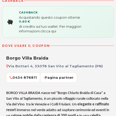
CASHBACK
CASHBACK
Acquistando questo coupon otterrai
0,60 €
di credito sul tuo wallet. Per maggiori
informazioni
clicca qui
DOVE USARE IL COUPON
Borgo Villa Braida
Via Bottari 4, 33078 San Vito al Tagliamento (PN)
0434 876811
Pagina partner
BORGO VILLA BRAIDA nasce nel “Borgo Chiurlo Braida di Casa” a
San Vito al Tagliamento, è un piccolo villaggio rurale collocato nella
Via del Vino tra le Venezie e i Colli Friulani. U
n
e
legante e raffinato
resort
immerso nel verde adatto ad ospitare cerimonie ed eventi in
un
salone nobile dalla capienza di 200 posti
e in una s
aletta