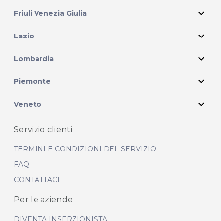
expand_more
Friuli Venezia Giulia
expand_more
Lazio
expand_more
Lombardia
expand_more
Piemonte
expand_more
Veneto
Servizio clienti
TERMINI E CONDIZIONI DEL SERVIZIO
FAQ
CONTATTACI
Per le aziende
DIVENTA INSERZIONISTA