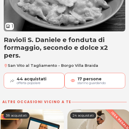
1
image
Ravioli S. Daniele e fonduta di
Ravioli S. Daniele e fonduta di fo
formaggio, secondo e dolce x2
pers.
San Vito al Tagliamento - Borgo Villa Braida
location_on
44
acquistati
17
persone
visibility
offerta popolare
stanno guardando
ALTRE OCCASIONI VICINO A TE
38 acquistati
24 acquistati