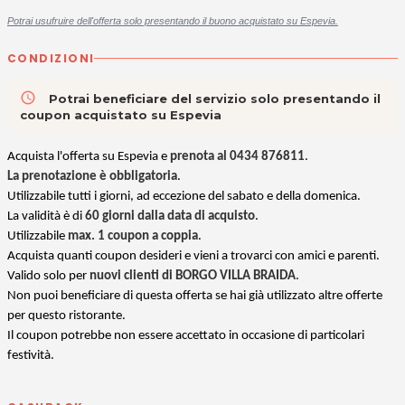
Potrai usufruire dell'offerta solo presentando il buono acquistato su Espevia.
CONDIZIONI
access_time
Potrai beneficiare del servizio solo presentando il
coupon acquistato su Espevia
Acquista l'offerta su Espevia e
prenota al 0434 876811
.
La prenotazione è obbligatoria
.
Utilizzabile tutti i giorni, ad eccezione del sabato e della domenica.
La validità è di
60 giorni dalla data di acquisto
.
Utilizzabile
max. 1 coupon a coppia
.
Acquista quanti coupon desideri e vieni a trovarci con amici e parenti.
Valido solo per
nuovi clienti di BORGO VILLA BRAIDA
.
Non puoi beneficiare di questa offerta se hai già utilizzato altre offerte
per questo ristorante.
Il coupon potrebbe non essere accettato in occasione di particolari
festività.