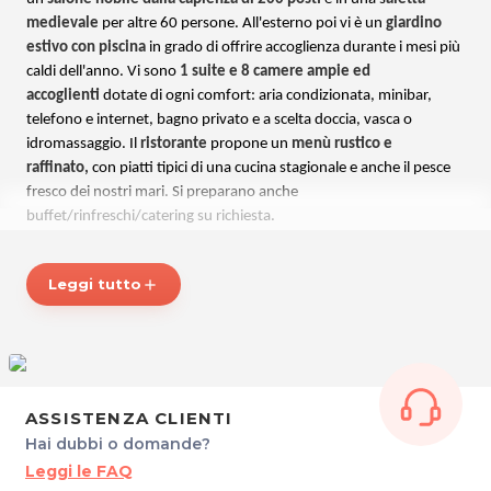
medievale
per altre 60 persone. All'esterno poi vi è un
giardino
estivo con piscina
in grado di offrire accoglienza durante i mesi più
caldi dell'anno.
Vi sono
1 suite e 8 camere ampie ed
accoglienti
dotate di ogni comfort: aria condizionata, minibar,
telefono e internet, bagno privato e a scelta doccia, vasca o
idromassaggio. I
l
ristorante
propone un
menù rustico e
raffinato,
con piatti tipici di una cucina stagionale e anche il pesce
fresco dei nostri mari. Si preparano anche
buffet/rinfreschi/catering su richiesta.
Una location favolosa dove poter organizzare eventi o
Leggi tutto
add
semplicemente gustare dei piatti tipici preparati con assoluta
raffinatezza!
Per maggiori informazioni visita il sito:
Borgovillabraida.it
ASSISTENZA CLIENTI
*Prezzi di listino verificati in data 27/03/2018
Hai dubbi o domande?
Leggi le FAQ
ORARI