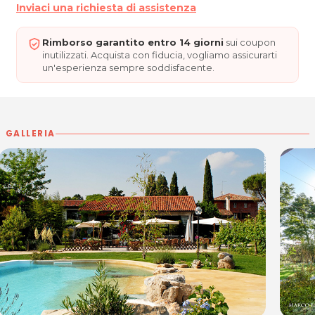
Da martedì a Sabato: 10.00 - 14.30 / 18.00 - 22.00
Inviaci una richiesta di assistenza
Domenica:
10.00 - 14.30
Lunedì: CHIUSO.
Rimborso garantito entro 14 giorni
sui coupon
inutilizzati. Acquista con fiducia, vogliamo assicurarti
BORGO VILLA BRAIDA
un'esperienza sempre soddisfacente.
Via Bottari, 4
33078 San Vito al Tagliamento (PN)
Tel. 0434 876811
Cel. 3358265518
GALLERIA
P.IVA 0434 876811
Per ulteriori informazioni sull'offerta o sulle modalità di acquisto
posta@espevia.it
scrivi a
.