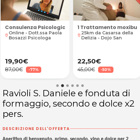
total body
Consulenza Psicologica Online Individuale o Famil
1 Trattamento moxibust
Online - Dott.ssa Paola
25km da Casarsa della
location_on
location_on
Bosazzi Psicologa
Delizia - Dojo San
19,90€
22,50€
87,00€
45,00€
-77%
-50%
Ravioli S. Daniele e fonduta di
formaggio, secondo e dolce x2
pers.
DESCRIZIONE DELL'OFFERTA
Aperitivo di benvenuto, primo, secondo, vino e dolce per 2