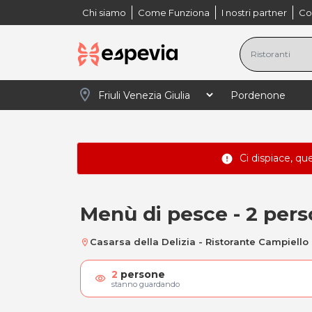
Chi siamo
Come Funziona
I nostri partner
Co
location_on
Ci dispiace, qu
error
Menù di pesce - 2 per
Menù di pesce - 2 
Casarsa della Delizia - Ristorante Campiello
location_on
2
persone
visibility
stanno guardando