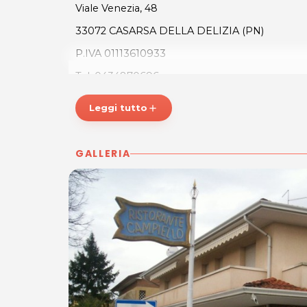
Viale Venezia, 48
33072 CASARSA DELLA DELIZIA (PN)
P.IVA 01113610933
Tel. 0434870696
Leggi tutto
add
Per ulteriori informazioni sull'offerta o sulle mo
posta@espevia.it
.
GALLERIA