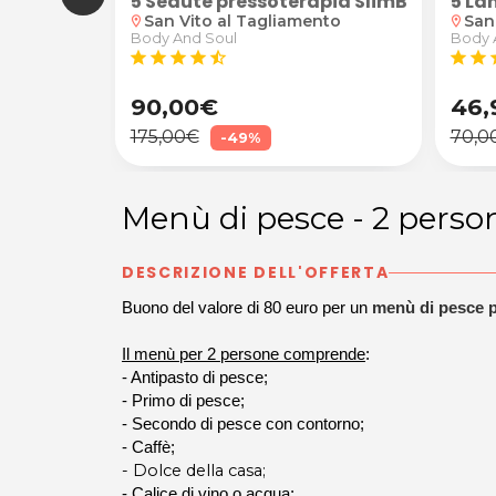
ustione oppure 1 o 3 trattamenti Shiatsu con moxibu
5 Sedute pressoterapia SlimBody
5 La
 Delizia -
San Vito al Tagliamento
San
location_on
location_on
Body And Soul
Body 
star
star
star
star
star_half
star
star
s
90,00€
46,
175,00€
70,0
-49%
Menù di pesce - 2 perso
DESCRIZIONE DELL'OFFERTA
Buono del valore di 80 euro per un
menù di pesce 
Il menù per 2 persone comprende
:
- Antipasto di pesce;
- Primo di pesce;
- Secondo di pesce con contorno;
- Caffè;
- Dolce della casa;
- Calice di vino o acqua;