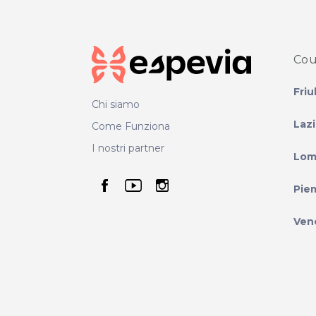
Cou
Friu
Chi siamo
Laz
Come Funziona
I nostri partner
Lom
seguici su facebook
seguici su youtube
seguici su instag
Pie
Ven