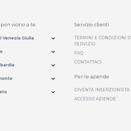
pon vicino
a te
Servizio clienti
expand_more
TERMINI E CONDIZIONI 
li Venezia Giulia
SERVIZIO
expand_more
io
FAQ
CONTATTACI
expand_more
bardia
ram
Per le aziende
expand_more
monte
DIVENTA INSERZIONISTA
expand_more
eto
ACCESSO AZIENDE