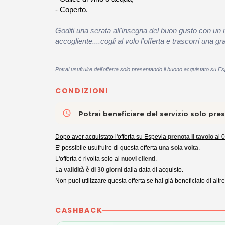
- Coperto.
Goditi una serata all'insegna del buon gusto con un
accogliente....cogli al volo l'offerta e trascorri una
Potrai usufruire dell'offerta solo presentando il buono acquistato su Es
CONDIZIONI
access_time
Potrai beneficiare del servizio solo pr
Dopo aver acquistato l'offerta su Espevia
prenota il tavolo
al
0
E' possibile usufruire di questa offerta
una sola volta
.
L'offerta è rivolta solo ai
nuovi clienti
.
La
validità è di 30 giorni
dalla data di acquisto.
Non puoi utilizzare questa offerta se hai già beneficiato di altre
CASHBACK