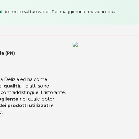
di credito sul tuo wallet. Per maggiori informazioni
clicca
 €
ia (PN)
lla Delizia ed ha come
di
qualità
. I piatti sono
ontraddistingue il ristorante.
ogliente
nel quale poter
dei prodotti utilizzati
e
e.