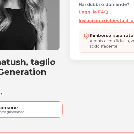
Hai dubbi o domande?
Leggi le FAQ
Inviaci una richiesta di 
Rimborso garantito 
Acquista con fiducia, 
soddisfacente.
tush, taglio
taglio e piega
Generation
ri
persone
anno guardando