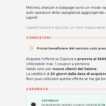
Mèches, shatush e balayage sono un modo rapi
sullo spessore della capigliatura aggiungendo 
capelli.
Capelli lucenti e sani per un look impeccabil
CONDIZIONI
access_time
Potrai beneficiare del servizio solo pr
Acquista l'offerta su Espevia e
prenota al 366
Utilizzabile max. 1 coupon a persona.
Valido solo per
nuove clienti del Salone
.
La validità è di
30 giorni dalla data di acquist
Non puoi utilizzare questa offerta se hai già be
CASHBACK
CASHBACK
Acquistando questo coupon otterrai
0,78