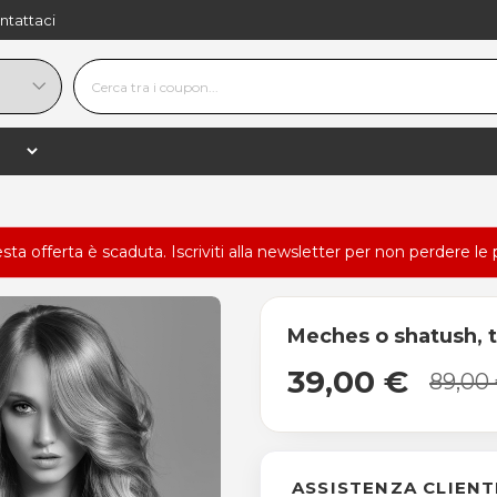
ntattaci
esta offerta è scaduta.
Iscriviti alla newsletter
per non perdere le 
Meches o shatush, t
39,00 €
89,00
ASSISTENZA CLIENT