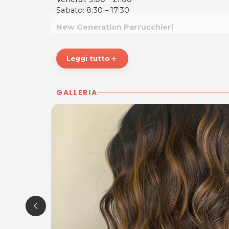
Sabato: 8:30 – 17:30
New Generation Parrucchieri
Via G.Mazzini, 2
33082 Tiezzo di Azzano Decimo
Leggi tutto
add
Cel. 3669973437
P.IVA 04287390274
Per ulteriori informazioni sull'offerta o sulle mo
GALLERIA
a
posta@espevia.it
.