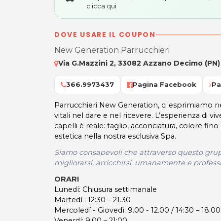
clicca qui
DOVE USARE IL COUPON
New Generation Parrucchieri
Via G.Mazzini 2, 33082 Azzano Decimo (PN)
366.9973437
Pagina Facebook
Pa
Parrucchieri New Generation, ci esprimiamo ne
vitali nel dare e nel ricevere. L’esperienza di v
capelli è reale: taglio, acconciatura, colore fino 
estetica nella nostra esclusiva Spa.
Siamo consapevoli che attraverso questo grupp
migliorarsi, arricchirsi, umanamente e profes
ORARI
Lunedí: Chiusura settimanale
Martedí : 12:30 – 21.30
Mercoledí - Giovedì: 9.00 - 12.00 / 14:30 – 18:00
Venerdí: 9:00 – 21:00