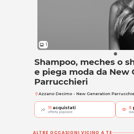
1
image
Shampoo, meches o sha
Meches o shatush, 
e piega moda da New 
Parrucchieri
Azzano Decimo - New Generation Parrucchie
location_on
11
acquistati
5
visibility
offerta popolare
st
ALTRE OCCASIONI VICINO A TE