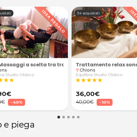
uistati
34 acquistati
3 Massaggi a scelta tra tradizionale Thailandese o de
Trattamento relax son
ons
Chions
location_on
bra Studio Olistico
Equilibra Studio Olistico
tar
star
star
star
star
star
star
star
90€
36,00€
0€
40,00€
-40%
-10%
o e piega