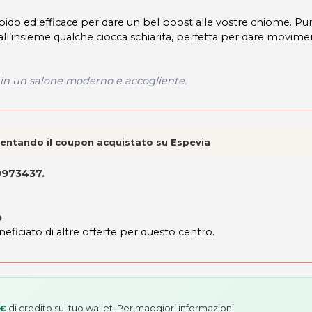
do ed efficace per dare un bel boost alle vostre chiome. Pu
all’insieme qualche ciocca schiarita, perfetta per dare movime
e in un salone moderno e accogliente.
esentando il coupon acquistato su Espevia
9973437
.
o
.
neficiato di altre offerte per questo centro.
di credito sul tuo wallet. Per maggiori informazioni
 €