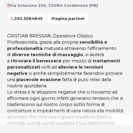
Via Sclavons 239, 33084 Cordenons (PN)
392.3584845
Pagina partner
CRISTIAN BRESSAN, Operatore Olistico
Professionista, grazie alla propria
sensibilità e
professionalità
maturata attraverso l’affinamento
di
diverse tecniche di massaggio
, vi aiuterà
a
ritrovare il benessere
per mezzo di
trattamenti
personalizzati
volti ad
alleviare le tensioni
negative
o anche semplicemente facendovi provare
una
piacevole evasione
fatta di puro relax dalla
routine quotidiana.
Lo stress e le situazioni negative che ci troviamo ad
affrontare ogni giorno infatti generano tensioni che si
trasferiscono sul nostro corpo sotto forma di
contratture e impedimenti di varia natura alla mobilità
articolare. Per ritrovare il giusto equilibrio fisico e
mentale, potrai quindi scegliere il tuo trattamento
personalizzato tra: