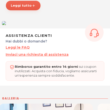
Leggi tutto
add
Massaggio tradizionale svedese con oli
Massaggio miorilassante
Massaggio drenante
Massaggio sportivo
ASSISTENZA CLIENTI
Hai dubbi o domande?
Massaggio Maori®.
Leggi le FAQ
Cristian Bressan ha affinato queste diverse tecniche di
Inviaci una richiesta di assistenza
massaggio formandosi in una delle migliori scuole
italiane per massaggiatori professionali.
Rimborso garantito entro 14 giorni
sui coupon
inutilizzati. Acquista con fiducia, vogliamo assicurarti
Ritrova il giusto benessere e concediti una piacevole
un'esperienza sempre soddisfacente.
evasione grazie alla professionalità e all'esperienza di
Cristian!
ORARI
Dal Lunedì al Venerdì su appuntamento.
GALLERIA
CRISTIAN BRESSAN - Operatore Olistico