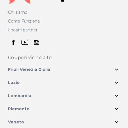
Chi siamo
Come Funziona
I nostri partner
seguici su facebook
seguici su youtube
seguici su instagram
Coupon vicino
a te
expand_more
Friuli Venezia Giulia
expand_more
Lazio
expand_more
Lombardia
expand_more
Piemonte
expand_more
Veneto