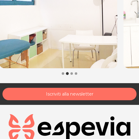
Professionista
Sede di Martignacco
Via Liciniana, 12
Sede di Cordenons
Via Sclavons 239 (c/o Ortopedia Azzurra)
Tel. 3923584845
P.IVA 02865150300
Per ulteriori informazioni sull'offerta o sulle modalità di
acquisto scrivi a
posta@espevia.it
.
Iscriviti alla newsletter