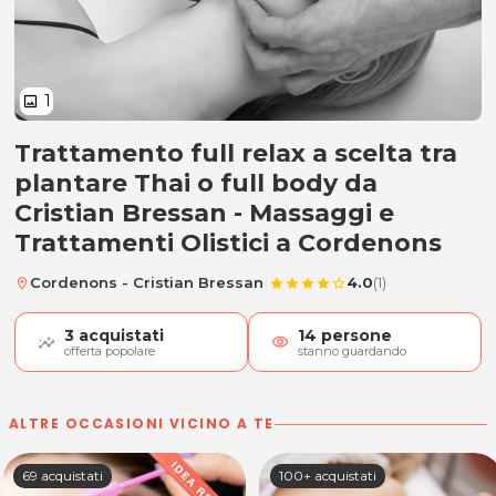
1
image
Trattamento full relax a scelta tra
Trattamento full relax
plantare Thai o full body da
Cristian Bressan - Massaggi e
Trattamenti Olistici a Cordenons
|
Cordenons - Cristian Bressan
4.0
(1)
location_on
star
star
star
star
star_border
3
acquistati
14
persone
visibility
offerta popolare
stanno guardando
ALTRE OCCASIONI VICINO A TE
69 acquistati
100+ acquistati