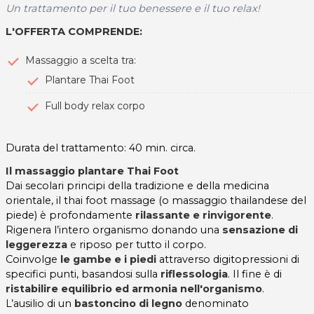
Un trattamento per il tuo benessere e il tuo relax!
L'OFFERTA COMPRENDE:
Massaggio a scelta tra:
Plantare Thai Foot
Full body relax corpo
Durata del trattamento: 40 min. circa.
Il massaggio plantare Thai Foot
Dai secolari principi della tradizione e della medicina
orientale, il thai foot massage (o massaggio thailandese del
piede) è profondamente
rilassante e rinvigorente
.
Rigenera l’intero organismo donando una
sensazione di
leggerezza
e riposo per tutto il corpo.
Coinvolge
le gambe e i piedi
attraverso digitopressioni di
specifici punti, basandosi sulla
riflessologia
. Il fine è di
ristabilire equilibrio ed armonia nell'organismo
.
L’ausilio di un
bastoncino di legno
denominato