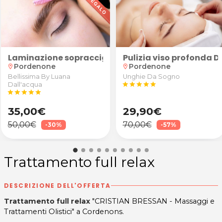
t. Tommaso Cadamuro Morgante di Pordenone
sgonfiare e ridurre la ritenzione idrica + pressoter
Laminazione sopracciglia
Pulizia viso profonda D
Pordenone
Pordenone
location_on
location_on
Bellissima By Luana
Unghie Da Sogno
Dall'acqua
star
star
star
star
star
star
star
star
star
star
35,00€
29,90€
50,00€
70,00€
-30%
-57%
Trattamento full relax
DESCRIZIONE DELL'OFFERTA
Trattamento full relax
"CRISTIAN BRESSAN - Massaggi e
Trattamenti Olistici" a Cordenons.