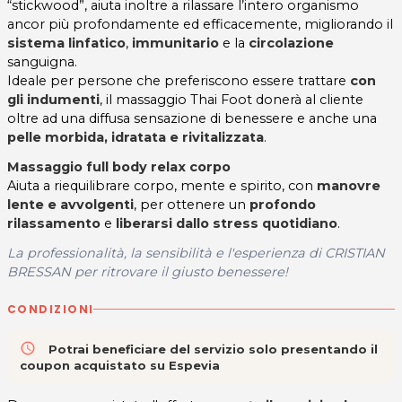
“stickwood”, aiuta inoltre a rilassare l’intero organismo
ancor più profondamente ed efficacemente, migliorando il
sistema linfatico
,
immunitario
e la
circolazione
sanguigna.
Ideale per persone che preferiscono essere trattare
con
gli indumenti
, il massaggio Thai Foot donerà al cliente
oltre ad una diffusa sensazione di benessere e anche una
pelle morbida, idratata e rivitalizzata
.
Massaggio full body relax corpo
Aiuta a riequilibrare corpo, mente e spirito, con
manovre
lente e avvolgenti
, per ottenere un
profondo
rilassamento
e
liberarsi dallo stress quotidiano
.
La professionalità, la sensibilità e l'esperienza di CRISTIAN
BRESSAN per ritrovare il giusto benessere!
CONDIZIONI
access_time
Potrai beneficiare del servizio solo presentando il
coupon acquistato su Espevia