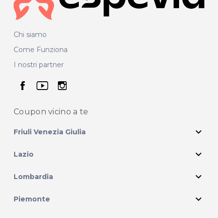
Chi siamo
Come Funziona
I nostri partner
seguici su facebook
seguici su youtube
seguici su instagram
Coupon vicino
a te
expand_more
Friuli Venezia Giulia
expand_more
Lazio
expand_more
Lombardia
expand_more
Piemonte