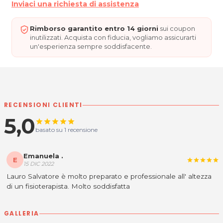
Inviaci una richiesta di assistenza
Rimborso garantito entro 14 giorni
sui coupon
inutilizzati. Acquista con fiducia, vogliamo assicurarti
un'esperienza sempre soddisfacente.
RECENSIONI CLIENTI
5,0
star
star
star
star
star
basato su 1 recensione
Emanuela .
E
star
star
star
star
star
15 DIC 2022
Lauro Salvatore è molto preparato e professionale all' altezza
di un fisioterapista. Molto soddisfatta
GALLERIA