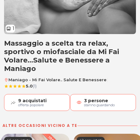
1
image
Massaggio a scelta tra relax,
Massaggio a scelta tra relax, spo
sportivo o miofasciale da Mi Fai
Volare...Salute e Benessere a
Maniago
|
Maniago - Mi Fai Volare.. Salute E Benessere
location_on
5.0
(1)
star
star
star
star
star
9
acquistati
3
persone
visibility
offerta popolare
stanno guardando
ALTRE OCCASIONI VICINO A TE