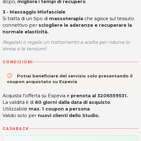
dopo,
migliora i tempi di recupero
.
3 - Massaggio Miofasciale
Si tratta di un tipo di
massoterapia
che agisce sul tessuto
connettivo per
sciogliere le aderenze e recuperare la
normale elasticità.
Regalati o regala un trattamento a scelta per ridurre lo
stress e le tensioni!
CONDIZIONI
access_time
Potrai beneficiare del servizio solo presentando il
coupon acquistato su Espevia
Acquista l'offerta su Espevia e
prenota al 3206559531.
La validità è di
60 giorni
dalla data di acquisto
.
Utilizzabile
max. 1 coupon a persona
.
Valido solo per
nuovi clienti dello Studio.
CASHBACK