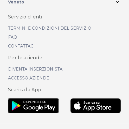
expand_more
Veneto
Servizio clienti
TERMINI E CONDIZIONI DEL SERVIZIO
FAQ
CONTATTACI
Per le aziende
DIVENTA INSERZIONISTA
ACCESSO AZIENDE
Scarica la App