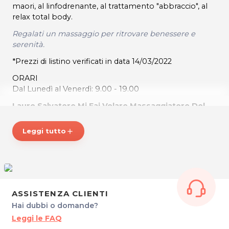
maori, al linfodrenante, al trattamento "abbraccio", al
relax total body.
Regalati un massaggio per ritrovare benessere e
serenità.
*Prezzi di listino verificati in data 14/03/2022
ORARI
Dal Lunedì al Venerdì: 9.00 - 19.00
Lauro Salvatore Mi Fai Volare Massaggiatore Del
Benessere
Via Dal Mistro, 56
Leggi tutto
add
33085 Maniago (PN)
Tel. 3206559531
P.IVA 01838000931
Per ulteriori informazioni sull'offerta o sulle modalit‡ di
acquisto scrivi a
posta@espevia.it
.
ASSISTENZA CLIENTI
Hai dubbi o domande?
Leggi le FAQ