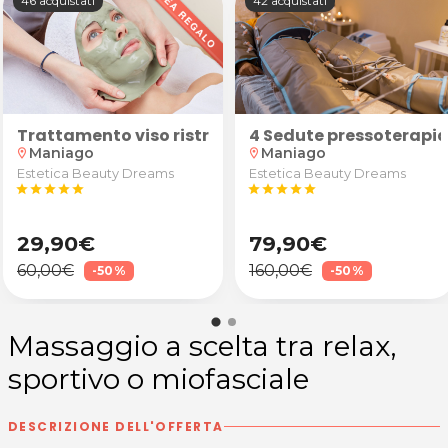
46 acquistati
42 acquistati
sto
Trattamento viso ristrutturante con maschera al
4 Sedute pressoterapia 
Maniago
Maniago
location_on
location_on
Estetica Beauty Dreams
Estetica Beauty Dreams
star
star
star
star
star
star
star
star
star
star
29,90€
79,90€
60,00€
160,00€
-50%
-50%
Massaggio a scelta tra relax,
sportivo o miofasciale
DESCRIZIONE DELL'OFFERTA