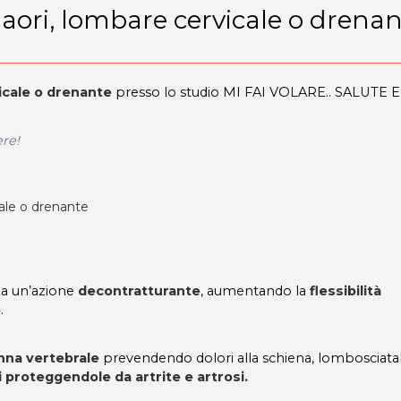
aori, lombare cervicale o drenan
vicale o drenante
presso lo studio MI FAI VOLARE.. SALUTE E
ere!
cale o drenante
a un’azione
decontratturante
, aumentando la
flessibilità
o
.
onna vertebrale
prevendendo dolori alla schiena, lombosciatal
ni proteggendole da artrite e artrosi.