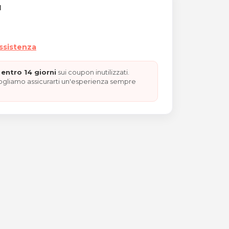
I
assistenza
entro 14 giorni
sui coupon inutilizzati.
vogliamo assicurarti un'esperienza sempre
icale o drenante