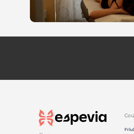
Cou
Friu