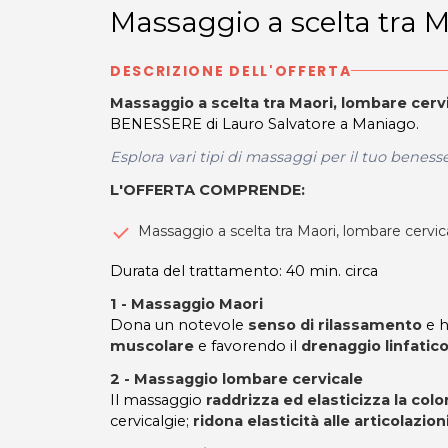
Massaggio a scelta tra M
DESCRIZIONE DELL'OFFERTA
Massaggio a scelta tra Maori, lombare cer
BENESSERE di Lauro Salvatore a Maniago.
Esplora vari tipi di massaggi per il tuo beness
L'OFFERTA COMPRENDE:
Massaggio a scelta tra Maori, lombare cervi
Durata del trattamento: 40 min. circa
1 - Massaggio Maori
Dona un notevole
senso di rilassamento
e h
muscolare
e favorendo il
drenaggio linfatic
2 - Massaggio lombare cervicale
Il massaggio
raddrizza ed elasticizza la col
cervicalgie;
ridona elasticità alle articolazio