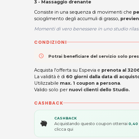
3 - Massaggio drenante
Consiste in una sequenza di movimenti che
pe
scioglimento degli accumuli di grasso,
previen
Momenti di vero benessere in uno studio rilas
CONDIZIONI
access_time
Potrai beneficiare del servizio solo pr
Acquista l'offerta su Espevia e
prenota al 320
La validità è di
60 giorni
dalla data di acquist
Utilizzabile
max. 1 coupon a persona
.
Valido solo per
nuovi clienti dello Studio.
CASHBACK
CASHBACK
Acquistando questo coupon otterrai
0,40
clicca qui