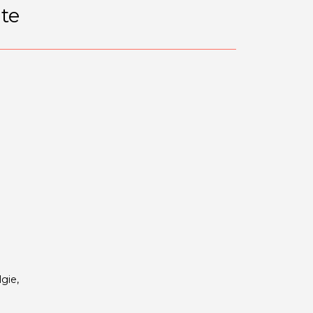
te
gie,