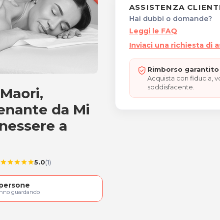
ASSISTENZA CLIENT
Hai dubbi o domande?
Leggi le FAQ
Inviaci una richiesta di 
Rimborso garantito 
Acquista con fiducia, 
soddisfacente.
 Maori,
 tra Maori, lombare cerv
renante da Mi
enessere a
5.0
(1)
star
star
star
star
star
persone
anno guardando