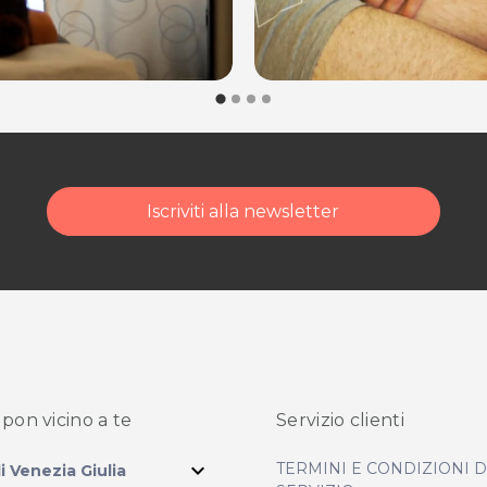
Iscriviti alla newsletter
pon vicino
a te
Servizio clienti
expand_more
TERMINI E CONDIZIONI 
li Venezia Giulia