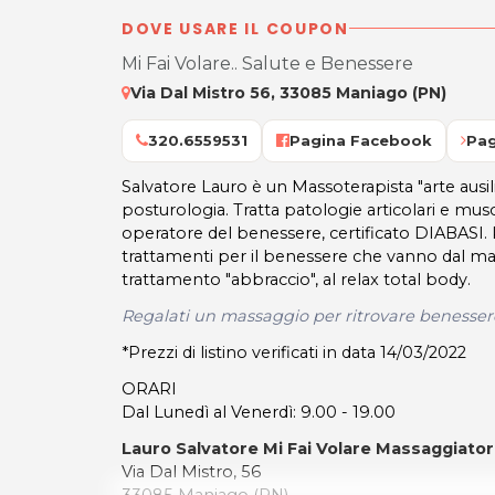
DOVE USARE IL COUPON
Mi Fai Volare.. Salute e Benessere
Via Dal Mistro 56, 33085 Maniago (PN)
320.6559531
Pagina Facebook
Pag
Salvatore Lauro è un Massoterapista "arte ausili
posturologia. Tratta patologie articolari e musc
operatore del benessere, certificato DIABASI. 
trattamenti per il benessere che vanno dal maor
trattamento "abbraccio", al relax total body.
Regalati un massaggio per ritrovare benessere
*Prezzi di listino verificati in data 14/03/2022
ORARI
Dal Lunedì al Venerdì: 9.00 - 19.00
Lauro Salvatore Mi Fai Volare Massaggiato
Via Dal Mistro, 56
33085 Maniago (PN)