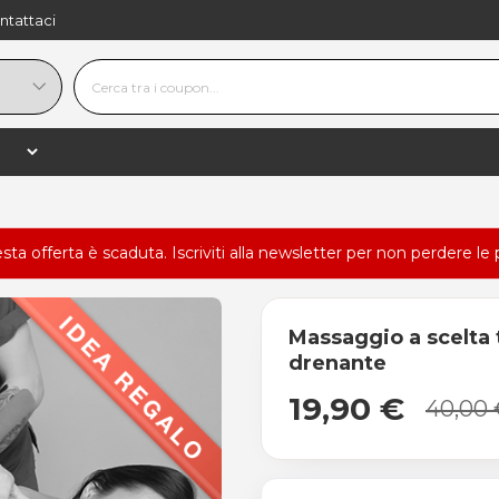
ntattaci
esta offerta è scaduta.
Iscriviti alla newsletter
per non perdere le 
Massaggio a scelta 
drenante
19,90 €
40,00 