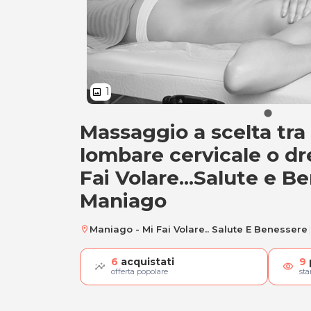
1
image
Massaggio a scelta tra
Massaggio a scelta
lombare cervicale o d
Fai Volare...Salute e B
Maniago
|
Maniago - Mi Fai Volare.. Salute E Benessere
location_on
6
acquistati
9
visibility
offerta popolare
st