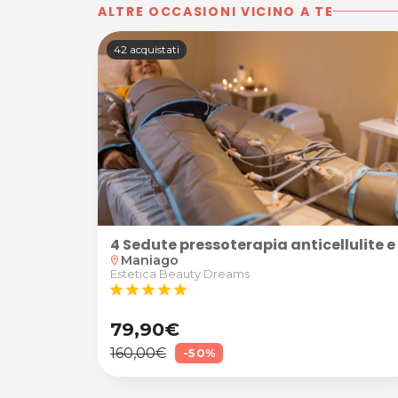
ALTRE OCCASIONI VICINO A TE
42 acquistati
4 Sedute pressoterapia anticellulite 
Maniago
location_on
Estetica Beauty Dreams
star
star
star
star
star
79,90€
160,00€
-50%