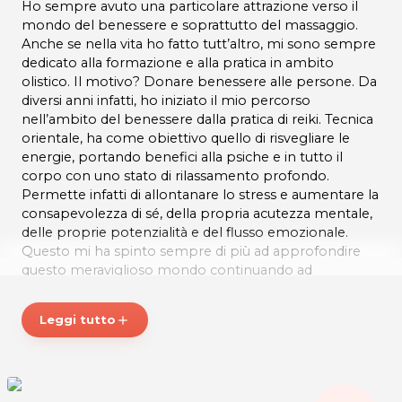
Ho sempre avuto una particolare attrazione verso il
mondo del benessere e soprattutto del massaggio.
Anche se nella vita ho fatto tutt’altro, mi sono sempre
dedicato alla formazione e alla pratica in ambito
olistico. Il motivo? Donare benessere alle persone. Da
diversi anni infatti, ho iniziato il mio percorso
nell’ambito del benessere dalla pratica di reiki. Tecnica
orientale, ha come obiettivo quello di risvegliare le
energie, portando benefici alla psiche e in tutto il
corpo con uno stato di rilassamento profondo.
Permette infatti di allontanare lo stress e aumentare la
consapevolezza di sé, della propria acutezza mentale,
delle proprie potenzialità e del flusso emozionale.
Questo mi ha spinto sempre di più ad approfondire
questo meraviglioso mondo continuando ad
aggiornarmi. Ho capito sempre di più che il mio
obiettivo è quello di aiutare le persone a raggiungere il
Leggi tutto
add
proprio equilibrio emotivo, mentale e fisico attraverso
i miei trattamenti. Fu così che ho deciso di iscrivermi al
percorso per diventare un Operatore in Massaggio
Olistico e del Benessere. Questo mi ha permesso di