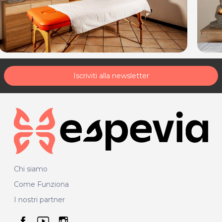
33100 Udine
Sede di San Vito al Tagliamento
: Via G. Oberdan 21/1
– 33078 San Vito al Tagliamento (PN)
Tel. 391 7344307
P.IVA 02975210309
Per ulteriori informazioni sull'offerta o sulle modalità di
acquisto scrivi a
posta@espevia.it
.
Iscriviti alla newsletter
Chi siamo
Come Funziona
I nostri partner
seguici su facebook
seguici su youtube
seguici su instagram