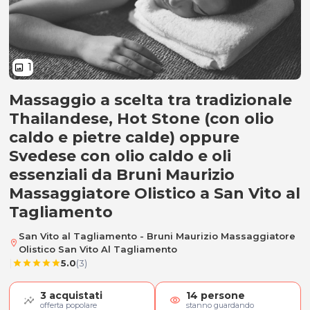
1
image
Massaggio a scelta tra tradizionale
Massaggio Thai, Hot Stone o Sve
Thailandese, Hot Stone (con olio
caldo e pietre calde) oppure
Svedese con olio caldo e oli
essenziali da Bruni Maurizio
Massaggiatore Olistico a San Vito al
Tagliamento
San Vito al Tagliamento - Bruni Maurizio Massaggiatore
location_on
Olistico San Vito Al Tagliamento
|
5.0
(3)
star
star
star
star
star
3
acquistati
14
persone
visibility
offerta popolare
stanno guardando