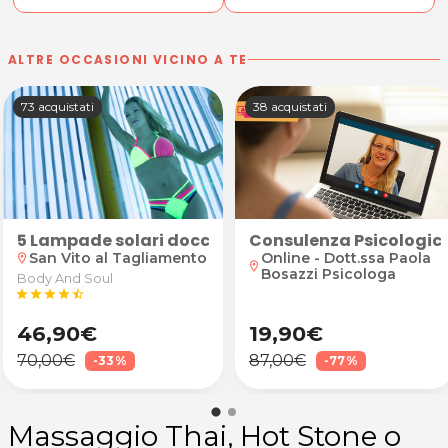
ALTRE OCCASIONI VICINO A TE
73 acquistati
38 acquistati
 e piega fashion
5 Lampade solari doccia total body
Consulenza Psicologica
San Vito al Tagliamento
Online - Dott.ssa Paola
location_on
location_on
Bosazzi Psicologa
Body And Soul
star
star
star
star
star_half
46,90€
19,90€
70,00€
87,00€
-33%
-77%
Massaggio Thai, Hot Stone o