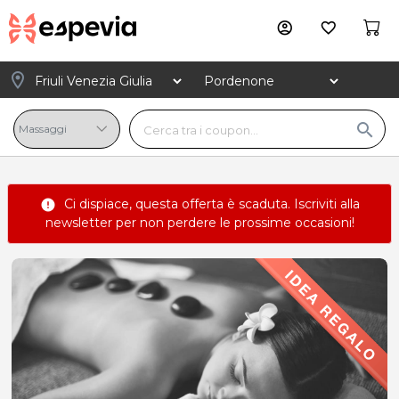
account_circle
favorite_border
location_on
search
Ci dispiace, questa offerta è scaduta.
Iscriviti alla
error
newsletter
per non perdere le prossime occasioni!