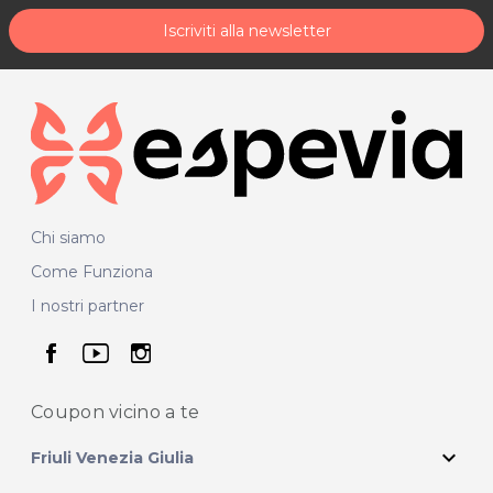
Iscriviti alla newsletter
Chi siamo
Come Funziona
I nostri partner
seguici su facebook
seguici su youtube
seguici su instagram
Coupon vicino
a te
expand_more
Friuli Venezia Giulia