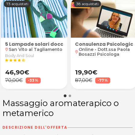
73 acquistati
38 acquistati
 e piega fashion
5 Lampade solari doccia total body
Consulenza Psicologica
San Vito al Tagliamento
Online - Dott.ssa Paola
location_on
location_on
Bosazzi Psicologa
Body And Soul
star
star
star
star
star_half
46,90€
19,90€
70,00€
87,00€
-33%
-77%
Massaggio aromaterapico o
metamerico
DESCRIZIONE DELL'OFFERTA