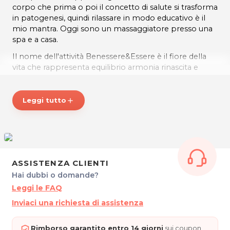
corpo che prima o poi il concetto di salute si trasforma
in patogenesi, quindi rilassare in modo educativo è il
mio mantra. Oggi sono un massaggiatore presso una
spa e a casa.
Il nome dell'attività Benessere&Essere è il fiore della
vita che rappresenta equilibrio armonia rinascita e
protezione, attraverso questo schema l'universo ha
preso vita è simbolo cristiano e si trova in tutte le
chiese ...ma il significato nascosto è circondarsi di
Leggi tutto
add
potere e di energia..
* Prezzi di listino verificati in data 07/08/2024
ORARI
Su appuntamento.
ASSISTENZA CLIENTI
BENESSERE & ESSERE
Hai dubbi o domande?
Via Francesco Sbroiavacca, 15
Leggi le FAQ
33078 San Vito al Tagliamento (PN)
Inviaci una richiesta di assistenza
Tel. 351 9172821
P.IVA 01950830933
Rimborso garantito entro 14 giorni
sui coupon