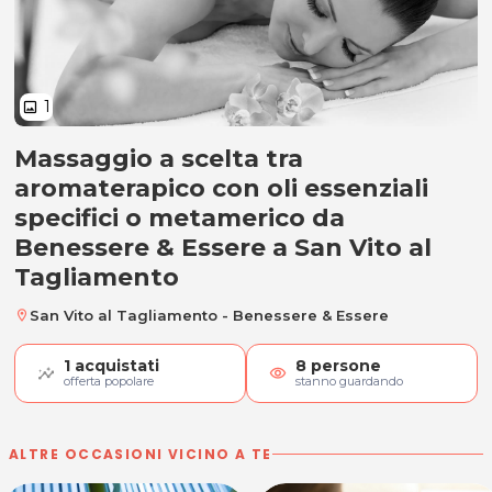
1
image
Massaggio a scelta tra
Massaggio aromaterapico o met
aromaterapico con oli essenziali
specifici o metamerico da
Benessere & Essere a San Vito al
Tagliamento
San Vito al Tagliamento - Benessere & Essere
location_on
1
acquistati
8
persone
visibility
offerta popolare
stanno guardando
ALTRE OCCASIONI VICINO A TE