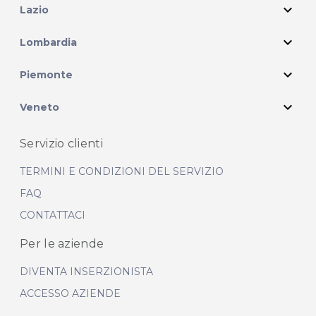
expand_more
Lazio
expand_more
Lombardia
expand_more
Piemonte
expand_more
Veneto
Servizio clienti
TERMINI E CONDIZIONI DEL SERVIZIO
FAQ
CONTATTACI
Per le aziende
DIVENTA INSERZIONISTA
ACCESSO AZIENDE