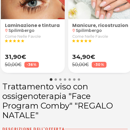
 a San Daniele del Friuli
iele del Friuli
za e preparazione al parto della durata di 60 min. allo
Laminazione e tintura ciglia
Manicure, ricostruzion
Spilimbergo
Spilimbergo
location_on
location_on
Come Nelle Favole
Come Nelle Favole
star
star
star
star
star
star
star
star
star
star
31,90€
34,90€
50,00€
50,00€
-36%
-30%
Trattamento viso con
ossigenoterapia "Face
Program Comby" "REGALO
NATALE"
DESCRIZIONE DELL'OFFERTA