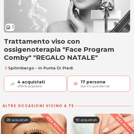
1
image
Trattamento viso con
Trattamento viso con ossigenot
ossigenoterapia "Face Program
Comby" "REGALO NATALE"
Spilimbergo - In Punta Di Piedi
location_on
4
acquistati
17
persone
visibility
offerta popolare
stanno guardando
ALTRE OCCASIONI VICINO A TE
28 acquistati
59 acquistati