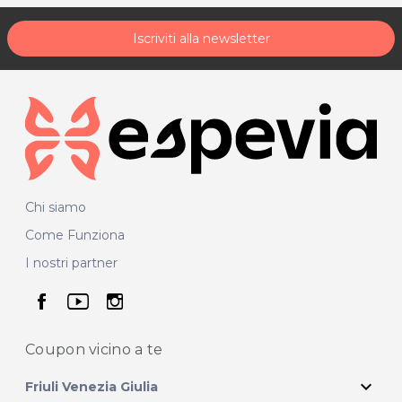
Iscriviti alla newsletter
Chi siamo
Come Funziona
I nostri partner
seguici su facebook
seguici su youtube
seguici su instagram
Coupon vicino
a te
expand_more
Friuli Venezia Giulia