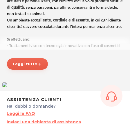
accurati e personalizzati
, con l'utilizzo esclusivo di
prodotti sicuri e
di qualità
, senza parabeni, paraffine, conservanti e formaldeide,
non testati su animali.
Un ambiente
accogliente, cordiale e rilassante
, in cui ogni cliente
si sentirà davvero coccolata durante l'intera permanenza al centro.
Si effettuano:
- Trattamenti viso con tecnologia innovativa con l'uso di cosmetici
naturali a base di erbe medicinali e piante alpine
- Manicure e pedicure con attrezzature monouso o rigorosamente
Leggi tutto
add
sterilizzate in autoclave
- Ricostruzione unghie
- Applicazione smalto semi permanente
- Ceretta uomo/donna
- Riflessologia plantare
- Trucco semipermanente
ASSISTENZA CLIENTI
- Make un giorno/sera/ricorrenze/speciale spose
Hai dubbi o domande?
- Applicazione estensione ciglia
Leggi le FAQ
Inviaci una richiesta di assistenza
Lasciati coccolare dalle esperte mani delle professioniste del
Centro Estetico “In punta di Piedi”!