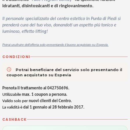
idratanti, disintossicanti e di ringiovanimento
.
Il personale specializzato del centro estetico In Punta di Piedi si
prenderà cura del tuo viso, donandoti un aspetto più tonico e
luminoso, effetto lifting!
Potrai usufruire dell'offerta solo presentando il buono acquistato su Espevia.
CONDIZIONI
access_time
Potrai beneficiare del servizio solo presentando il
coupon acquistato su Espevia
Prenota il trattamento al 042750696
.
Utilizzabile
max. 1 coupon a persona
.
Valido solo per
nuovi clienti del Centro
.
La validità è
dal 1 gennaio al 28 febbraio 2017
.
CASHBACK