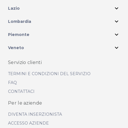
expand_more
Lazio
expand_more
Lombardia
expand_more
Piemonte
expand_more
Veneto
Servizio clienti
TERMINI E CONDIZIONI DEL SERVIZIO
FAQ
CONTATTACI
Per le aziende
DIVENTA INSERZIONISTA
ACCESSO AZIENDE