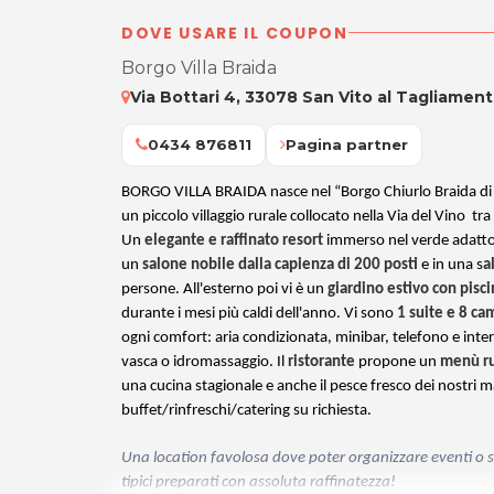
DOVE USARE IL COUPON
Borgo Villa Braida
Via Bottari 4, 33078 San Vito al Tagliament
0434 876811
Pagina partner
BORGO VILLA BRAIDA nasce nel “Borgo Chiurlo Braida di C
un piccolo villaggio rurale collocato nella Via del Vino tra l
U
n
e
legante e raffinato resort
immerso nel verde adatto 
un
salone nobile dalla capienza di 200 posti
e in una s
a
persone. All'esterno poi vi è un
giardino estivo con pisci
durante i mesi più caldi dell'anno.
Vi sono
1 suite e 8 ca
ogni comfort: aria condizionata, minibar, telefono e inter
vasca o idromassaggio. I
l
ristorante
propone un
menù rus
una cucina stagionale e anche il pesce fresco dei nostri 
buffet/rinfreschi/catering su richiesta.
Una location favolosa dove poter organizzare eventi o 
tipici preparati con assoluta raffinatezza!