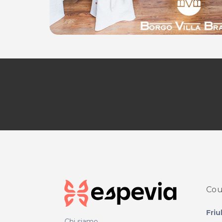
Cou
Friu
Chi siamo