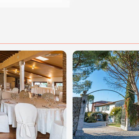
posta@espevia.it
acquisto scrivi a
.