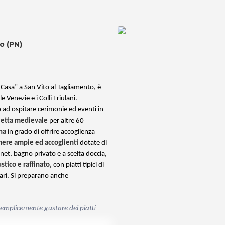
o (PN)
asa” a San Vito al Tagliamento, è
e Venezie e i Colli Friulani.
ad ospitare cerimonie ed eventi in
letta medievale
per altre 60
na
in grado di offrire accoglienza
mere ampie ed accoglienti
dotate di
net, bagno privato e a scelta doccia,
tico e raffinato,
con piatti tipici di
mari. Si preparano anche
semplicemente gustare dei piatti