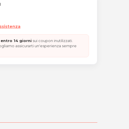
I
assistenza
entro 14 giorni
sui coupon inutilizzati.
vogliamo assicurarti un'esperienza sempre
ce per 2 persone “REGALO 