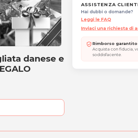
ASSISTENZA CLIENT
Hai dubbi o domande?
Leggi le FAQ
Inviaci una richiesta di 
Rimborso garantito 
Acquista con fiducia, 
soddisfacente.
agliata danese e
ini, tagliata danese e dol
“REGALO