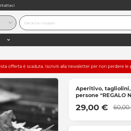
ntattaci
esta offerta è scaduta.
Iscriviti alla newsletter
per non perdere le 
Aperitivo, tagliolin
persone “REGALO 
29,00 €
60,00