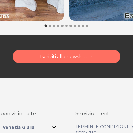
Iscriviti alla newsletter
pon vicino
a te
Servizio clienti
expand_more
TERMINI E CONDIZIONI 
li Venezia Giulia