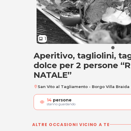
1
image
Aperitivo, tagliolini, t
Aperitivo, tagliol
dolce per 2 persone 
NATALE”
San Vito al Tagliamento - Borgo Villa Braida
location_on
14
persone
visibility
stanno guardando
ALTRE OCCASIONI VICINO A TE