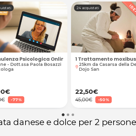
uistati
24 acquistati
ulenza Psicologica Online Individuale o Familiare
1 Trattamento moxibust
ine - Dott.ssa Paola Bosazzi
25km da Casarsa della Del
location_on
cologa
Dojo San
90€
22,50€
0€
45,00€
-77%
-50%
agliata danese e dolce per 2 per