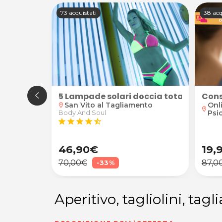
73 acquistati
38 acq
so con trattamento illuminante
5 Lampade solari doccia total body
Cons
nto
San Vito al Tagliamento
Onl
location_on
location_on
Psi
Body And Soul
star
star
star
star
star_half
46,90€
19,
70,00€
87,0
-33%
Aperitivo, tagliolini, t