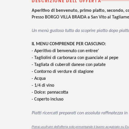
DESCRIZIONE DELL'OFFERTA
Aperitivo di benvenuto, primo piatto, secondo, 
Presso BORGO VILLA BRAIDA a San Vito al Tagliame
Un menù gustoso tutto da scoprire piatto dopo piatto
IL MENU COMPRENDE PER CIASCUNO:
- Aperitivo di benvenuto con entree'
- Tagliolini di carbonara con guanciale al pepe
- Tagliata di cuberoll danese con patate
- Contorno di verdure di stagione
- Acqua
- 1/4 di vino
- Dolce: pannacotta
- Coperto incluso
Piatti ricercati preparati con assoluta raffinatezza
Potrai usufruire dell'offerta solo presentando il buono acquistato su Es