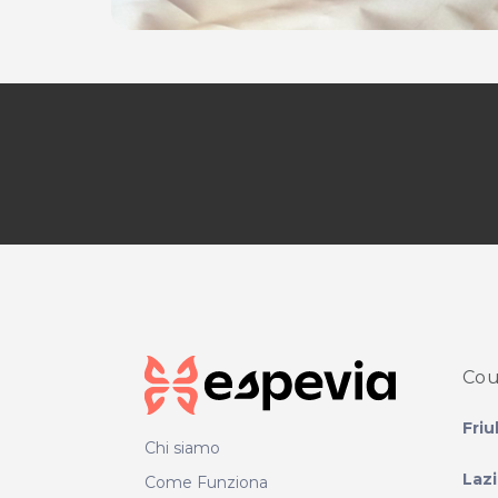
Cou
Friu
Chi siamo
Laz
Come Funziona