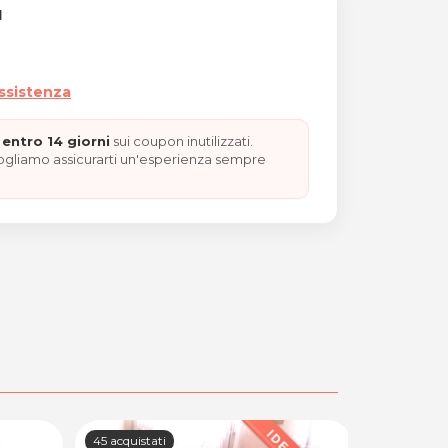
I
assistenza
entro 14 giorni
sui coupon inutilizzati.
vogliamo assicurarti un'esperienza sempre
lulite "REGALO NATALE"
45 acquistati
92 acquista