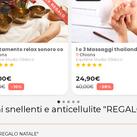
tamento relax sonoro con campane tibetane
1 o 3 Massaggi thailand
ons
Chions
location_on
bra Studio Olistico
Equilibra Studio Olistico
tar
star
star
star
star
star
star
star
00€
24,90€
0€
40,00€
-10%
-38%
i snellenti e anticellulite "REG
REGALO NATALE"