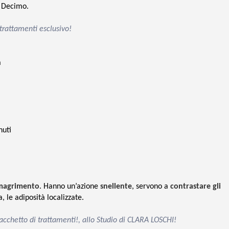
o Decimo.
trattamenti esclusivo!
a
nuti
imagrimento
. Hanno un’azione
snellente
, servono a
contrastare gli
a, le adiposità localizzate.
 pacchetto di trattamenti!, allo Studio di CLARA LOSCHI!