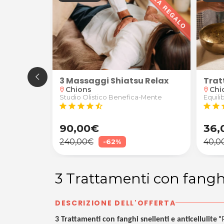
3 Massaggi Shiatsu Relax
tturante, relax o DecoLinfatico
Trat
Chions
Chi
location_on
location_on
Studio Olistico Benefica-Mente
ano X
Equili
star
star
star
star
star_half
star
star
s
90,00€
36,
240,00€
40,0
-62%
3 Trattamenti con fangh
DESCRIZIONE DELL'OFFERTA
"
3 Trattamenti con fanghi snellenti e anticellulite