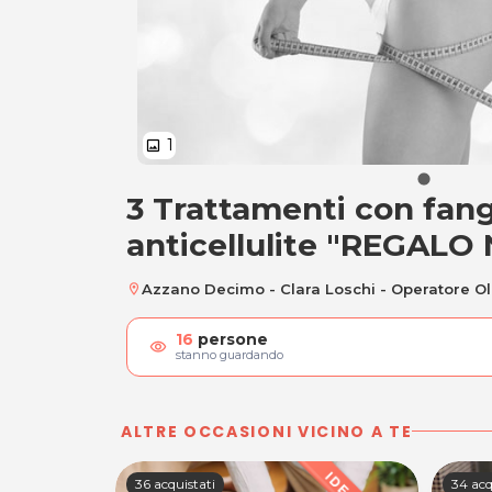
1
image
3 Trattamenti con fang
3 Trattamenti con 
anticellulite "REGALO
Azzano Decimo - Clara Loschi - Operatore Ol
location_on
16
persone
visibility
stanno guardando
ALTRE OCCASIONI VICINO A TE
36 acquistati
34 acq