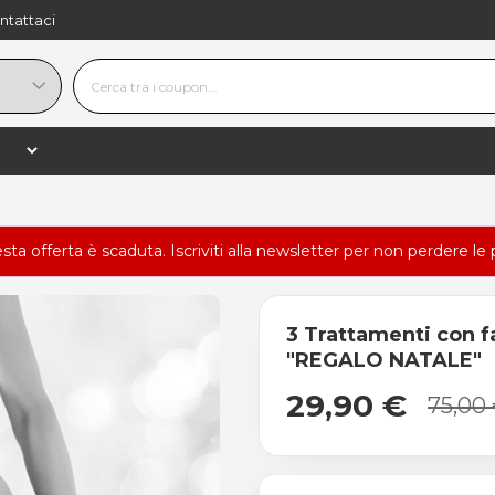
ntattaci
esta offerta è scaduta.
Iscriviti alla newsletter
per non perdere le 
3 Trattamenti con fa
"REGALO NATALE"
29,90 €
75,00