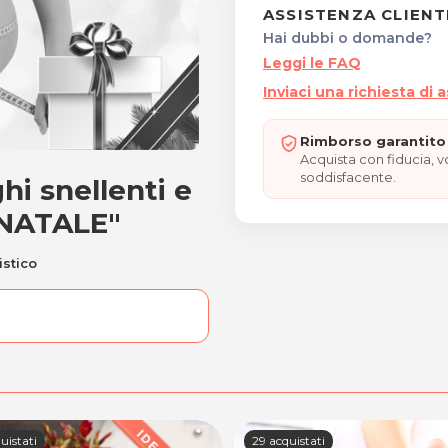
ASSISTENZA CLIENT
Hai dubbi o domande?
Leggi le FAQ
Inviaci una richiesta di 
Rimborso garantito 
Acquista con fiducia, 
soddisfacente.
hi snellenti e
fanghi snellenti e anticel
 NATALE"
istico
uistati
29 acquistati