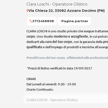
Clara Loschi - Operatore Olistico
Via Chiesa 22, 33082 Azzano Decimo (PN)
3713458898
Pagina partner
CLARA LOSCHI è uno studio privato che esegue trattamen
corpo
. Uno Studio
moderno e accogliente
, in cui potra
dedicarti alla
cura del tuo corpo
, con la garanzia della
pro
qualificato
e dell'impiego di prodotti e tecniche all'avangu
Prenditi cura del tuo corpo, affidandoti alla profession
*Prezzi di listino verificati in data 19/09/2017
ORARI
Dal Lunedì al venerdì: 9.00 - 19.00
Orario Continuato.
CLARA LOSCHI
- Operatore Olistico
Via Chiesa 22