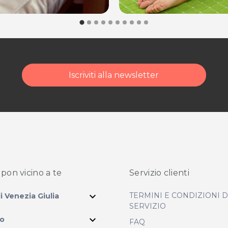
Iscriviti alla newsletter
pon vicino
a te
Servizio clienti
expand_more
TERMINI E CONDIZIONI 
li Venezia Giulia
SERVIZIO
expand_more
io
FAQ