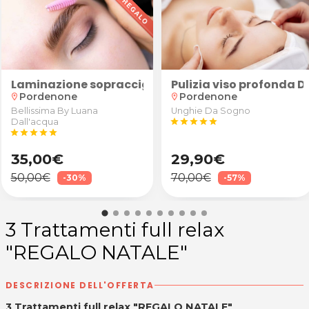
o Studio TCMSALUTE del Dott. Tommaso Cadamuro Morg
Hymalaia o sale Hepson per sgonfiare e ridurre la ri
o e massaggio
Laminazione sopracciglia
Pulizia viso profonda D
Pordenone
Pordenone
location_on
location_on
Bellissima By Luana
Unghie Da Sogno
Dall'acqua
star
star
star
star
star
star
star
star
star
star
35,00€
29,90€
50,00€
70,00€
-30%
-57%
3 Trattamenti full relax
"REGALO NATALE"
DESCRIZIONE DELL'OFFERTA
3 Trattamenti full relax "REGALO NATALE"