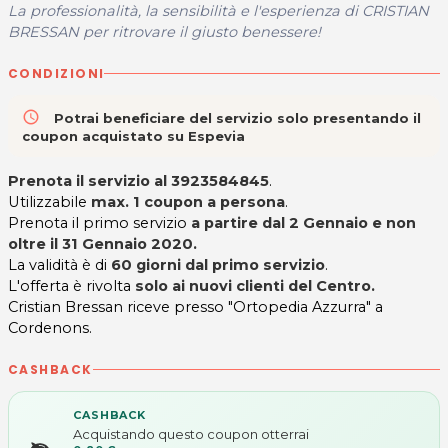
La professionalità, la sensibilità e l'esperienza di CRISTIAN
BRESSAN per ritrovare il giusto benessere!
CONDIZIONI
access_time
Potrai beneficiare del servizio solo presentando il
coupon acquistato su Espevia
Prenota il servizio al 3923584845
.
Utilizzabile
max. 1 coupon a persona
.
Prenota il primo servizio
a partire dal 2 Gennaio e non
oltre il 31 Gennaio 2020.
La validità è di
60 giorni dal primo servizio
.
L'offerta è rivolta
solo ai nuovi clienti del Centro.
Cristian Bressan riceve presso "Ortopedia Azzurra" a
Cordenons.
CASHBACK
CASHBACK
Acquistando questo coupon otterrai