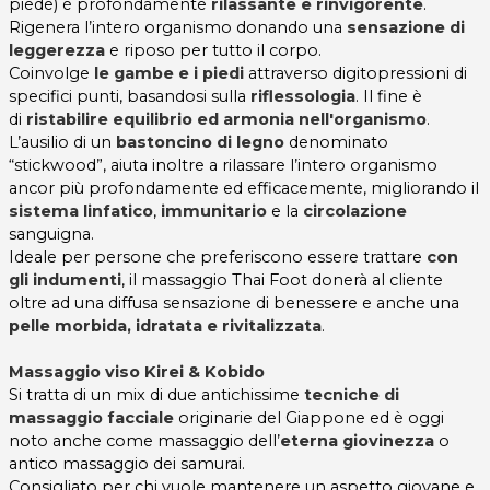
piede) è profondamente
rilassante e rinvigorente
.
Rigenera l’intero organismo donando una
sensazione di
leggerezza
e riposo per tutto il corpo.
Coinvolge
le gambe e i piedi
attraverso digitopressioni di
specifici punti, basandosi sulla
riflessologia
. Il fine è
di
ristabilire equilibrio ed armonia nell'organismo
.
L’ausilio di un
bastoncino di legno
denominato
“stickwood”, aiuta inoltre a rilassare l’intero organismo
ancor più profondamente ed efficacemente, migliorando il
sistema linfatico
,
immunitario
e la
circolazione
sanguigna.
Ideale per persone che preferiscono essere trattare
con
gli indumenti
, il massaggio Thai Foot donerà al cliente
oltre ad una diffusa sensazione di benessere e anche una
pelle morbida, idratata e rivitalizzata
.
Massaggio viso Kirei & Kobido
Si tratta di un mix di due antichissime
tecniche di
massaggio facciale
originarie del Giappone ed è oggi
noto anche come massaggio dell’
eterna giovinezza
o
antico massaggio dei samurai.
Consigliato per chi vuole mantenere un aspetto giovane e