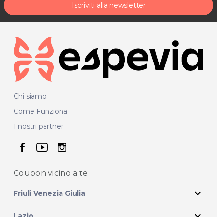
Iscriviti alla newsletter
Chi siamo
Come Funziona
I nostri partner
seguici su facebook
seguici su youtube
seguici su instagram
Coupon vicino
a te
expand_more
Friuli Venezia Giulia
expand_more
Lazio