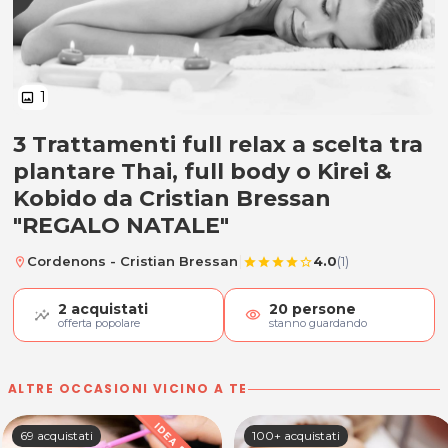
1
image
3 Trattamenti full relax a scelta tra
3 Trattamenti full relax "REGALO 
plantare Thai, full body o Kirei &
Kobido da Cristian Bressan
"REGALO NATALE"
|
Cordenons - Cristian Bressan
4.0
(1)
location_on
star
star
star
star
star_border
2
acquistati
20
persone
visibility
offerta popolare
stanno guardando
ALTRE OCCASIONI VICINO A TE
69 acquistati
100+ acquistati