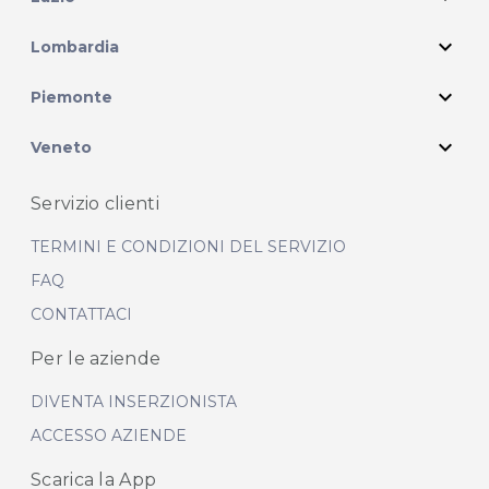
expand_more
Lombardia
expand_more
Piemonte
expand_more
Veneto
Servizio clienti
TERMINI E CONDIZIONI DEL SERVIZIO
FAQ
CONTATTACI
Per le aziende
DIVENTA INSERZIONISTA
ACCESSO AZIENDE
Scarica la App