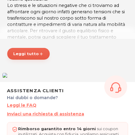
Lo stress e le situazioni negative che ci troviamo ad
affrontare ogni giorno infatti generano tensioni che si
trasferiscono sul nostro corpo sotto forma di
contratture e impedimenti di varia natura alla mobilità
articolare. Per ritrovare il giusto equilibrio fisico e
mentale, potrai quindi scegliere il tuo trattamento
personalizzato tra:
Leggi tutto
add
Massaggio tradizionale svedese con oli
Massaggio miorilassante
Massaggio drenante
Massaggio sportivo
ASSISTENZA CLIENTI
Hai dubbi o domande?
Massaggio Maori®.
Leggi le FAQ
Cristian Bressan ha affinato queste diverse tecniche di
Inviaci una richiesta di assistenza
massaggio formandosi in una delle migliori scuole
italiane per massaggiatori professionali.
Rimborso garantito entro 14 giorni
sui coupon
inutilizzati. Acquista con fiducia, vogliamo assicurarti