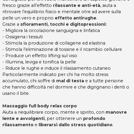
fresco grazie all’effetto
rilassante e anti-età
, aiuta a
ritrovare l’equilibrio fisico e mentale otre ad avere sulla
pelle un vero e proprio
effetto antirughe
.
Grazie a
sfioramenti, tocchi e digitopressioni:
- Migliora la circolazione sanguigna e linfatica
- Ossigena i tessuti
- Stimola la produzione di collagene ed elastina
- Stimola l’eliminazione di tossine e il ricambio cellulare
- Produce un effetto lifting sul viso
- Illumina, leviga e tonifica la pelle
- Riduce le rughe e induce il rilassamento cutaneo
Particolarmente indicato per chi ha molto stress
accumulato, chi soffre di
mal di testa
e a tutte persone
che hanno difficoltà nel dormire e che digrignano i denti o
usano il bite.
Massaggio full body relax corpo
Aiuta a riequilibrare corpo, mente e spirito, con
manovre
lente e avvolgenti
, per ottenere un
profondo
rilassamento
e
liberarsi dallo stress quotidiano
.