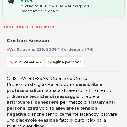
0,80 €
di credito sul tuo wallet. Per maggiori
informazioni
clicca qui
DOVE USARE IL COUPON
Cristian Bressan
Via Sclavons 239, 33084 Cordenons (PN)
392.3584845
Pagina partner
CRISTIAN BRESSAN, Operatore Olistico
Professionista, grazie alla propria
sensibilità e
professionalità
maturata attraverso l’affinamento
di
diverse tecniche di massaggio
, vi aiuterà
a
ritrovare il benessere
per mezzo di
trattamenti
personalizzati
volti ad
alleviare le tensioni
negative
o anche semplicemente facendovi provare
una
piacevole evasione
fatta di puro relax dalla
routine quotidiana.