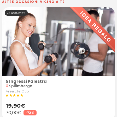
ALTRE OCCASIONI VICINO A TE
25 acquistati
5 Ingressi Palestra
Spilimbergo
location_on
Area Life Club
star
star
star
star
star
19,90€
70,00€
-72%