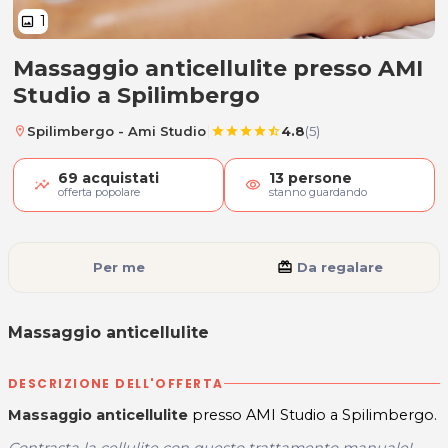
1
image
Massaggio anticellulite presso AMI
Massaggio anticellulite
Studio a Spilimbergo
|
Spilimbergo - Ami Studio
4.8
(5)
location_on
star
star
star
star
star_half
69
acquistati
13
persone
visibility
offerta popolare
stanno guardando
Per me
card_giftcard
Da regalare
Massaggio anticellulite
DESCRIZIONE DELL'OFFERTA
Massaggio anticellulite
presso AMI Studio a Spilimbergo.
Contrasta la cellulite con questo trattamento manuale!