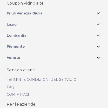
Coupon vicino
a te
expand_more
Friuli Venezia Giulia
expand_more
Lazio
expand_more
Lombardia
expand_more
Piemonte
expand_more
Veneto
Servizio clienti
TERMINI E CONDIZIONI DEL SERVIZIO
FAQ
CONTATTACI
Per le aziende