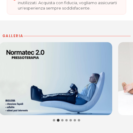
inutilizzati. Acquista con fiducia, vogliamo assicurarti
un'esperienza sempre soddisfacente.
ORARI
Da Lunedì a Sabato dalle 8.00 alle 21.00
AMI STUDIO
Via Udine, 46 int.3
GALLERIA
33097 Spilimbergo (PN)
Tel. +39 346 8660516
P.IVA 01604830933
Per ulteriori informazioni sull'offerta o sulle modalità di
acquisto scrivi a
posta@espevia.it
.