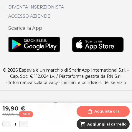
DIVENTA INSERZIONISTA
ACCESSO AZIENDE
Scarica la App
© 2026 Espevia è un marchio di SharinApp International S.r.l. –
Cap. Soc. € 112.024 i.v. / Piattaforma gestita da RN S.r.l.
·
Informativa sulla privacy
·
Termini e condizioni del servizio
19,90 €
shopping_bag
Acquista ora
40,00 €
−50%
−
+
shopping_cart
Aggiungi al carrello