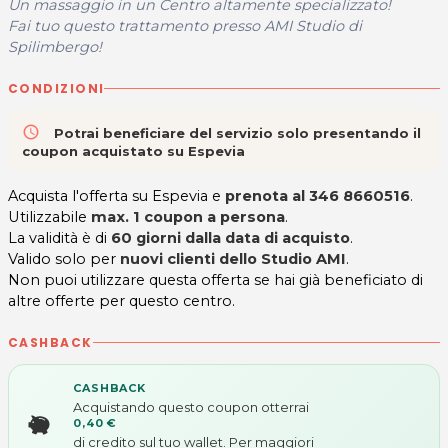
Un massaggio in un Centro altamente specializzato!
Fai tuo questo trattamento presso AMI Studio di
Spilimbergo!
CONDIZIONI
access_time
Potrai beneficiare del servizio solo presentando il
coupon acquistato su Espevia
Acquista l'offerta su Espevia e
prenota al 346 8660516
.
Utilizzabile
max. 1 coupon a persona
.
La validità è di
60 giorni dalla data di acquisto
.
Valido solo per
nuovi clienti dello Studio AMI
.
Non puoi utilizzare questa offerta se hai già beneficiato di
altre offerte per questo centro.
CASHBACK
CASHBACK
Acquistando questo coupon otterrai
0,40 €
di credito sul tuo wallet. Per maggiori