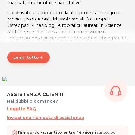
manuali, strumentali e riabilitative.
Coadiuvato e supportato da altri professionisti quali:
Medici, Fisioterapisti, Massoterapisti, Naturopati,
Osteopati, Kinesiologi, Kiropratici Laureati in Scienze
Motorie, si è specializzato nella formazione e
aggiornamento di categorie professionali che operano
nel campo del massaggio preventivo e del benessere,
sanitario e riabilitativo, rieducativo e funzionale. E’ nata,
così,
una vera e propria scuola per diventare
Leggi tutto
add
massaggiatori. L’organizzazione ha preso il nome
di A.M.I. (Accademia dei Massaggiatori Italiani)
, in
funzione alla necessità di dare un identità a chiunque si
formasse presso i propri centri, creando un vero e
proprio albo di Operatori riconosciuti in tutto il
ASSISTENZA CLIENTI
Territorio Nazionale ed Europeo, e riconoscibili
Hai dubbi o domande?
dall’utente finale.
Leggi le FAQ
Lo Studio offre inoltre
servizi estetici, come
Inviaci una richiesta di assistenza
trattamenti viso, trattamenti corpo, manicure e
pedicure
.
Rimborso garantito entro 14 giorni
sui coupon
*Prezzi di listino verificati in data 21/01/2022