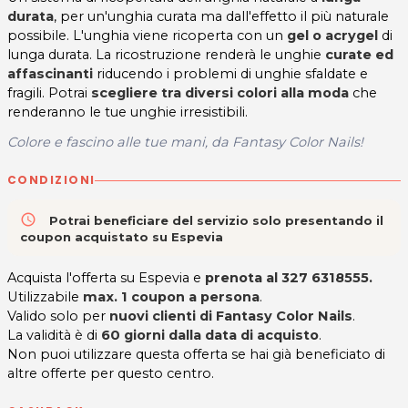
durata
, per un'unghia curata ma dall'effetto il più naturale
possibile. L'unghia viene ricoperta con un
gel o acrygel
di
lunga durata. La ricostruzione renderà le unghie
curate ed
affascinanti
riducendo i problemi di unghie sfaldate e
fragili. Potrai
scegliere tra diversi colori alla moda
che
renderanno le tue unghie irresistibili.
Colore e fascino alle tue mani, da Fantasy Color Nails!
CONDIZIONI
access_time
Potrai beneficiare del servizio solo presentando il
coupon acquistato su Espevia
Acquista l'offerta su Espevia e
prenota al 327 6318555.
Utilizzabile
max. 1 coupon a persona
.
Valido solo per
nuovi clienti di
Fantasy Color Nails
.
La validità è di
60 giorni dalla data di acquisto
.
Non puoi utilizzare questa offerta se hai già beneficiato di
altre offerte per questo centro.