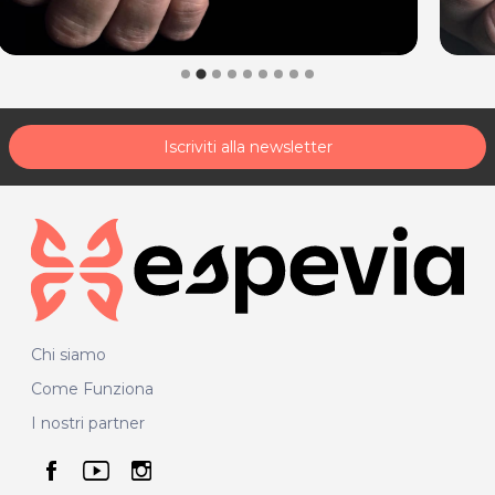
Iscriviti alla newsletter
Chi siamo
Come Funziona
I nostri partner
seguici su facebook
seguici su youtube
seguici su instagram