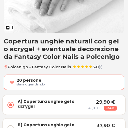
1
image
Copertura unghie naturali con gel
A) Copertura unghie gel o acryge
o acrygel + eventuale decorazione
da Fantasy Color Nails a Polcenigo
|
Polcenigo - Fantasy Color Nails
5.0
(1)
location_on
star
star
star
star
star
20
persone
visibility
stanno guardando
A) Copertura unghie gel o
29,90 €
acrygel
45,00 €
-34%
B) Copertura unghie gel o
37,90 €