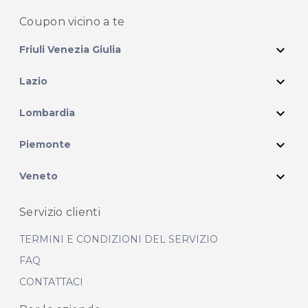
Coupon vicino
a te
expand_more
Friuli Venezia Giulia
expand_more
Lazio
expand_more
Lombardia
expand_more
Piemonte
expand_more
Veneto
Servizio clienti
TERMINI E CONDIZIONI DEL SERVIZIO
FAQ
CONTATTACI