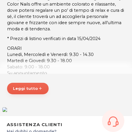
Color Nails offre un ambiente colorato e rilassante,
dove potersi regalare un po' di tempo di relax e cura di
sé, il cliente troverà un ad accoglierla personale
giovane e frizzante con idee sempre nuove, all'ultima
moda e di tendenza.
* Prezzi di listino verificati in data 15/04/2024
ORARI
Lunedì, Mercoledì e Venerdì: 9.30 - 14.30
Martedì e Giovedì: 9.30 - 18.00
Sabato: 9.00 - 18.00
Su appuntamento.
FANTASY COLOR NAILS di Giulia Lunetta
Leggi tutto
add
Via Nuova, 37
33070 Polcenigo fraz. San Giovanni (PN)
Tel. 327 6318555
P.IVA 01946450937
Per ulteriori informazioni sull'offerta o sulle modalità di
acquisto scrivi a
posta@espevia.it
.
ASSISTENZA CLIENTI
Hai dubbi o domande?