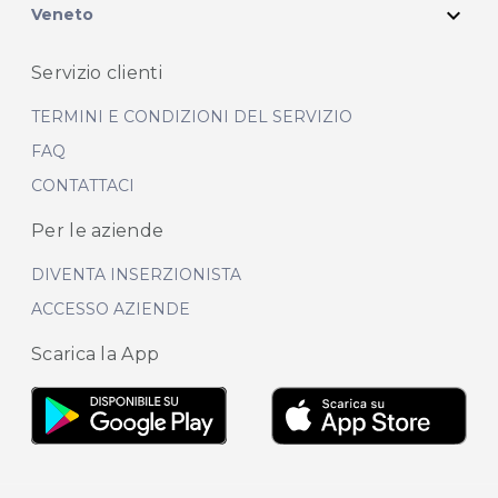
expand_more
Veneto
Servizio clienti
TERMINI E CONDIZIONI DEL SERVIZIO
FAQ
CONTATTACI
Per le aziende
DIVENTA INSERZIONISTA
ACCESSO AZIENDE
Scarica la App