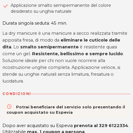
Applicazione smalto semipermanente del colore
desiderato su unghia naturale
Durata singola seduta: 45 min.
La dry manicure è una manicure a secco realizzata tramite
apposita fresa, di modo da
eliminare le cuticole delle
dita
. Lo
smalto semipermanente
è resistente quasi
come un gel.
Resistente, bellissimo e sempre lucido
.
Soluzione ideale per chi non vuole ricorrere alla
ricostruzione unghie completa. Applicazione veloce, si
stende su unghie naturali senza limatura, fresatura o
lucidatura.
CONDIZIONI
access_time
Potrai beneficiare del servizio solo presentando il
coupon acquistato su Espevia
Dopo aver acquistato su Espevia
prenota al
329 6122334
.
Utilizzabile
max. 1 coupon a persona
.