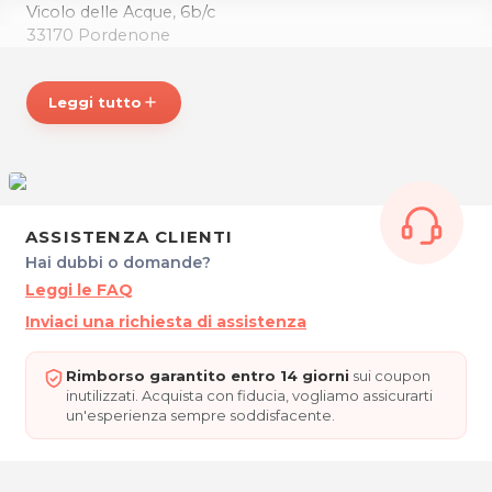
Vicolo delle Acque, 6b/c
33170 Pordenone
Tel. 329 6122334
P.IVA 01854570932
Leggi tutto
add
Per ulteriori informazioni sull'offerta o sulle modalità di
acquisto scrivi a
posta@espevia.it
.
ASSISTENZA CLIENTI
Hai dubbi o domande?
Leggi le FAQ
Inviaci una richiesta di assistenza
Rimborso garantito entro 14 giorni
sui coupon
inutilizzati. Acquista con fiducia, vogliamo assicurarti
un'esperienza sempre soddisfacente.