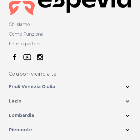
Chi siamo
Come Funziona
I nostri partner
seguici su facebook
seguici su youtube
seguici su instagram
Coupon vicino
a te
expand_more
Friuli Venezia Giulia
expand_more
Lazio
expand_more
Lombardia
expand_more
Piemonte