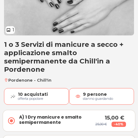
1
image
1 o 3 Servizi di manicure a secco +
A) 1 Dry manicure e smalto sem
applicazione smalto
semipermanente da Chill'in a
Pordenone
Pordenone - Chill'in
location_on
10
acquistati
9
persone
visibility
offerta popolare
stanno guardando
A) 1 Dry manicure e smalto
15,00 €
semipermanente
25,00 €
-40%