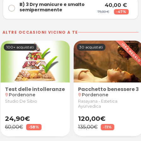
B) 3 Dry manicure e smalto
40,00 €
semipermanente
75,00 €
-47%
ALTRE OCCASIONI VICINO A TE
100+ acquistati
30 acquistati
n anamnesi, valutazione degli obiettivi e test post
Test delle intolleranze alimentari
Pacchetto benessere 3 
Pordenone
Pordenone
location_on
location_on
Studio De Sibio
Rasayana - Estetica
Ayurvedica
24,90€
120,00€
60,00€
135,00€
-58%
-11%