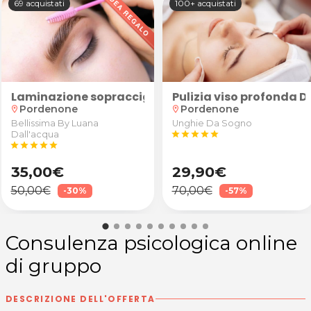
69 acquistati
100+ acquistati
o Olos a Pordenone
rali + eventuali 2 sedute di ginnastica posturale a
essoterapia
o e massaggio
Laminazione sopracciglia
Pulizia viso profonda D
Pordenone
Pordenone
location_on
location_on
Bellissima By Luana
Unghie Da Sogno
Dall'acqua
star
star
star
star
star
star
star
star
star
star
35,00€
29,90€
50,00€
70,00€
-30%
-57%
Consulenza psicologica online
di gruppo
DESCRIZIONE DELL'OFFERTA