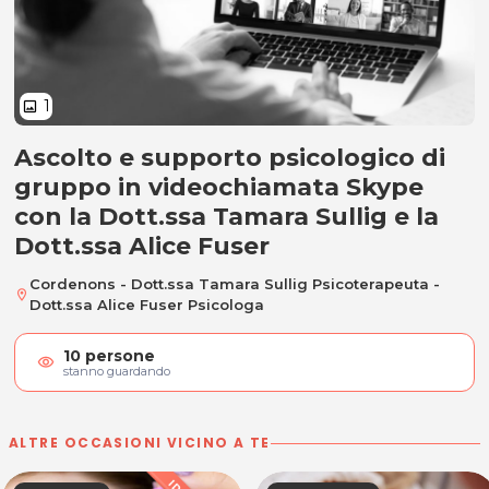
1
image
Ascolto e supporto psicologico di
Consulenza psicologica online di
gruppo in videochiamata Skype
con la Dott.ssa Tamara Sullig e la
Dott.ssa Alice Fuser
Cordenons - Dott.ssa Tamara Sullig Psicoterapeuta -
location_on
Dott.ssa Alice Fuser Psicologa
10
persone
visibility
stanno guardando
ALTRE OCCASIONI VICINO A TE