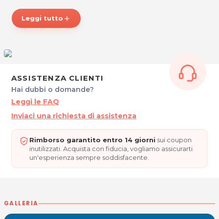
Laureata in Psicologia presso IUSVE - Istituto
Universitario Salesiano Venezia.
Leggi tutto
add
*Prezzi di listino verificati in data 26/05/2020
ORARI
Su appuntamento.
DOTT.SSA TAMARA SULLIG - Psicoterapeuta
ASSISTENZA CLIENTI
Primo Maggio 10/a
Hai dubbi o domande?
33080 Cordenons (PN)
P.IVA 01260110323
Leggi le FAQ
Inviaci una richiesta di assistenza
Rimborso garantito entro 14 giorni
sui coupon
inutilizzati. Acquista con fiducia, vogliamo assicurarti
un'esperienza sempre soddisfacente.
GALLERIA