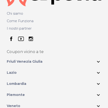
Chi siamo
Come Funziona
I nostri partner
seguici su facebook
seguici su youtube
seguici su instagram
Coupon vicino
a te
expand_more
Friuli Venezia Giulia
expand_more
Lazio
expand_more
Lombardia
expand_more
Piemonte
expand_more
Veneto