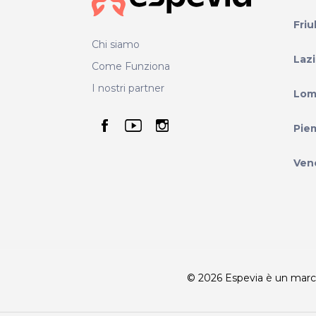
Friu
Chi siamo
Laz
Come Funziona
I nostri partner
Lom
seguici su facebook
seguici su youtube
seguici su instag
Pie
Ven
© 2026 Espevia è un marchio