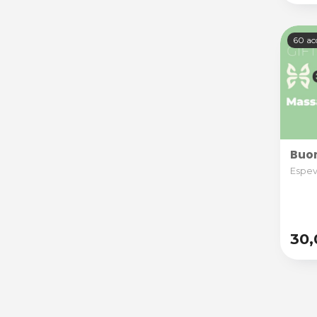
60 ac
Buon
Espevi
30