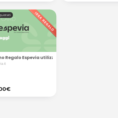
quistati
o Regalo Espevia utilizzabile nella categoria MASSAGGI,
a.it
,00€