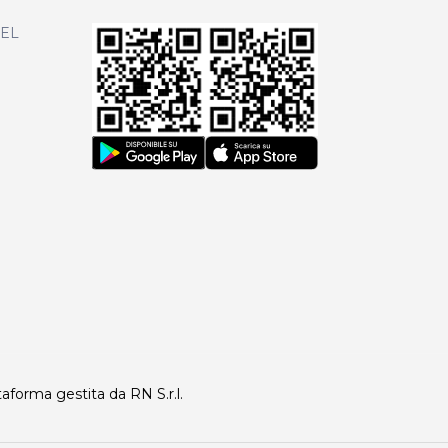
DEL
taforma gestita da RN S.r.l.