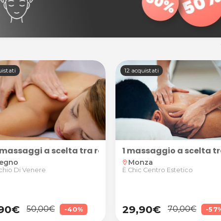
istati
12 acquistati
3 massaggi a scelta tra relax, decontratturante e li
1 massaggio a scelta tr
regno
Monza
location_on
hio Di Venere
È Chic Centro Estetico
,90€
29,90€
50,00€
70,00€
-40%
-57