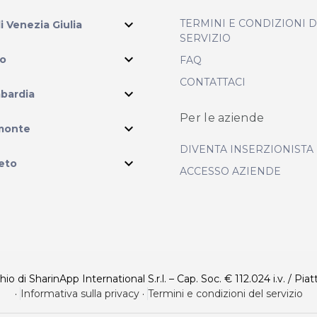
expand_more
TERMINI E CONDIZIONI 
li Venezia Giulia
SERVIZIO
expand_more
io
FAQ
CONTATTACI
expand_more
bardia
Per le aziende
ram
expand_more
monte
DIVENTA INSERZIONISTA
expand_more
eto
ACCESSO AZIENDE
 di SharinApp International S.r.l. – Cap. Soc. € 112.024 i.v. / Piat
·
Informativa sulla privacy
·
Termini e condizioni del servizio