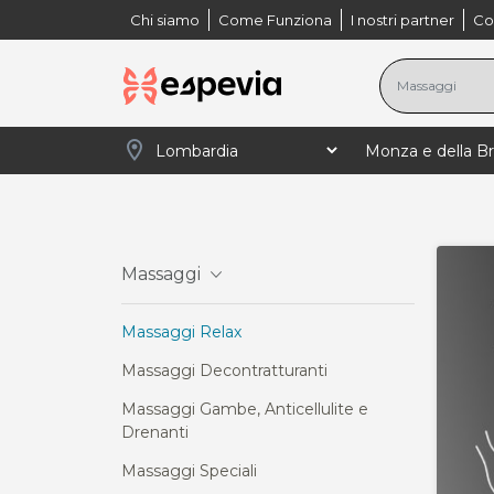
Chi siamo
Come Funziona
I nostri partner
Co
location_on
navigate_next
navigate_next
navigate_
Home
Lombardia
Monza e della Brianza
Massaggi
Massaggi Relax
Massaggi Decontratturanti
Massaggi Gambe, Anticellulite e
Drenanti
Massaggi Speciali