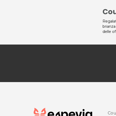
Cou
Regalat
brianza
delle o
Cou