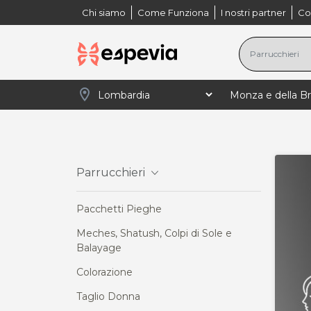
Chi siamo
Come Funziona
I nostri partner
Co
location_on
navigate_next
navigate_next
navigate_
Home
Lombardia
Monza e della Brianza
Parrucchieri
Pacchetti Pieghe
Meches, Shatush, Colpi di Sole e
Balayage
Colorazione
Taglio Donna