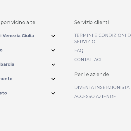
pon vicino
a te
Servizio clienti
expand_more
TERMINI E CONDIZIONI 
li Venezia Giulia
SERVIZIO
expand_more
io
FAQ
CONTATTACI
expand_more
bardia
Per le aziende
ram
expand_more
monte
DIVENTA INSERZIONISTA
expand_more
eto
ACCESSO AZIENDE