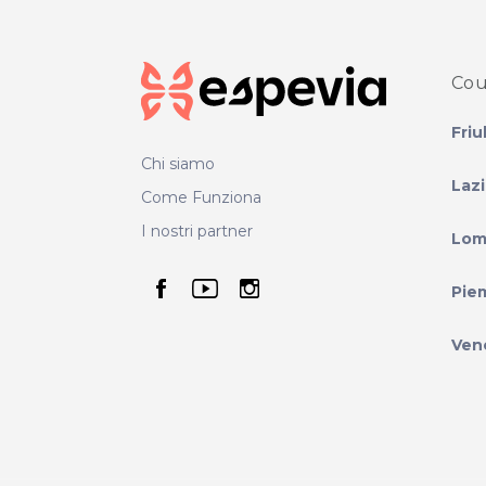
Cou
Friu
Chi siamo
Laz
Come Funziona
I nostri partner
Lom
seguici su facebook
seguici su youtube
seguici su instag
Pie
Ven