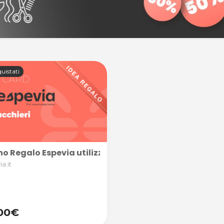
uistati
o Regalo Espevia utilizzabile nella categoria PARRUCCHI
a.it
00€