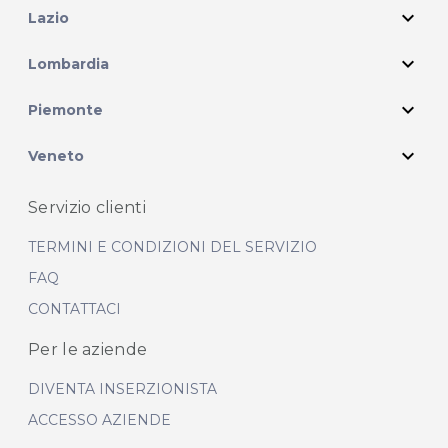
expand_more
Lazio
expand_more
Lombardia
expand_more
Piemonte
expand_more
Veneto
Servizio clienti
TERMINI E CONDIZIONI DEL SERVIZIO
FAQ
CONTATTACI
Per le aziende
DIVENTA INSERZIONISTA
ACCESSO AZIENDE