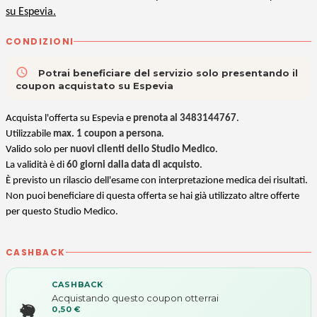
su Espevia.
CONDIZIONI
access_time
Potrai beneficiare del servizio solo presentando il
coupon acquistato su Espevia
Acquista l'offerta su Espevia e
prenota al 3483144767
.
U
tilizzabile
max. 1 coupon a persona
.
Valido solo per
nuovi clienti dello Studio Medico
.
La validità è di
60 giorni dalla data di acquisto
.
È previsto un rilascio dell'esame con interpretazione medica dei risultati.
Non puoi beneficiare di questa offerta se hai già utilizzato altre offerte
per questo Studio Medico.
CASHBACK
CASHBACK
Acquistando questo coupon otterrai
0,50 €