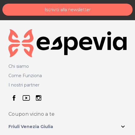
Iscriviti alla newsletter
Chi siamo
Come Funziona
I nostri partner
seguici su facebook
seguici su youtube
seguici su instagram
Coupon vicino
a te
expand_more
Friuli Venezia Giulia