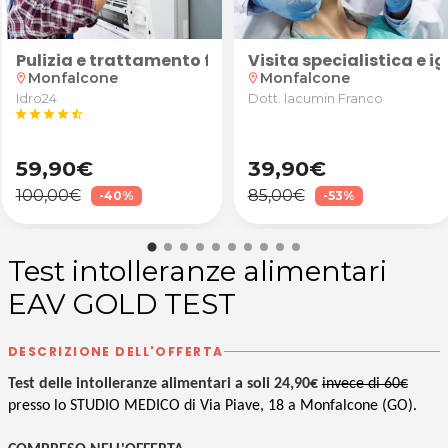
onzo
tedesco, spagnolo, latino o greco per ragazzi delle scu
e Caldaia
Pulizia e trattamento filtri climatizzatore con igi
Visita specialistica e
Monfalcone
Monfalcone
location_on
location_on
Idro24
Dott. Iacumin Franco
star
star
star
star
star_half
59,90€
39,90€
100,00€
85,00€
-40%
-53%
Test intolleranze alimentari
EAV GOLD TEST
DESCRIZIONE DELL'OFFERTA
Test delle intolleranze alimentari a soli 24,90€
invece di 60€
presso lo STUDIO MEDICO di Via Piave, 18 a Monfalcone (GO).