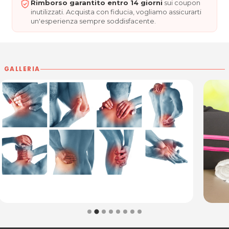
convenzionale che rimedi omeopatici.
Rimborso garantito entro 14 giorni
sui coupon
inutilizzati. Acquista con fiducia, vogliamo assicurarti
DOTT. MARIA LUISA TOGNON
un'esperienza sempre soddisfacente.
Via Piave, 18 - 34074 Monfalcone (GO)
Cell. 348.3144767
P.IVA 01002590329
Per ulteriori informazioni sull'offerta o sulle modalità di
GALLERIA
acquisto scrivi a
posta@espevia.it
.