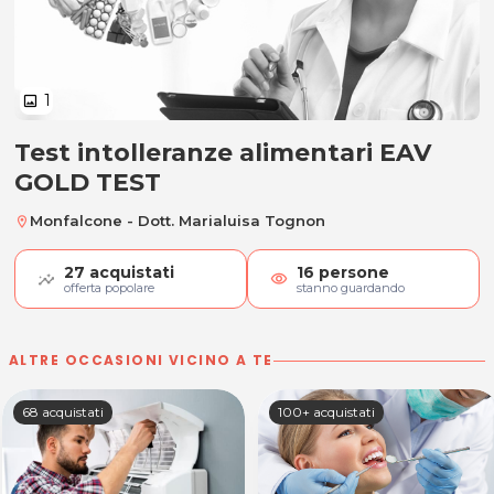
1
image
Test intolleranze alimentari EAV
Test intolleranze alimentari EAV
GOLD TEST
Monfalcone - Dott. Marialuisa Tognon
location_on
27
acquistati
16
persone
visibility
offerta popolare
stanno guardando
ALTRE OCCASIONI VICINO A TE
68 acquistati
100+ acquistati