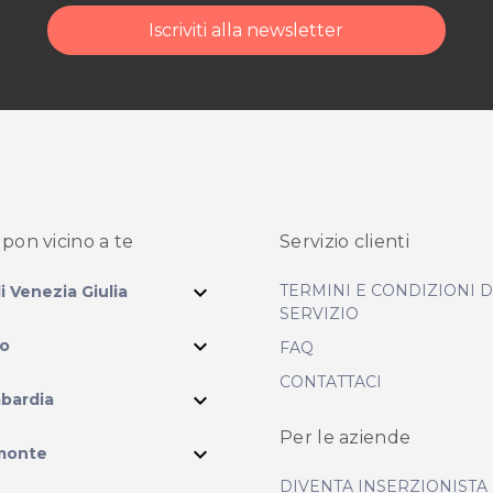
Iscriviti alla newsletter
ità di acquisto scrivi a
pon vicino
a te
Servizio clienti
expand_more
TERMINI E CONDIZIONI 
li Venezia Giulia
SERVIZIO
expand_more
io
FAQ
CONTATTACI
expand_more
bardia
Per le aziende
ram
expand_more
monte
DIVENTA INSERZIONISTA