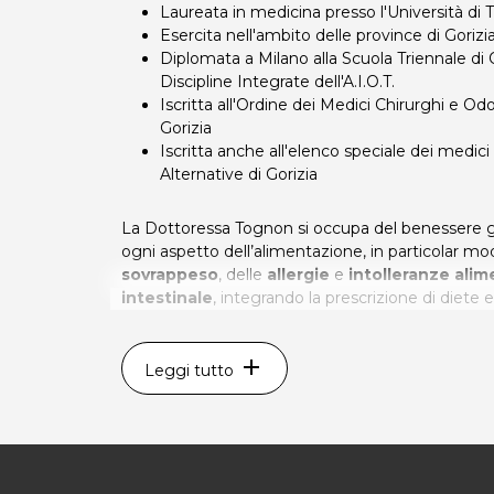
Laureata in medicina presso l'Università di T
Esercita nell'ambito delle province di Gorizi
Diplomata a Milano alla Scuola Triennale d
Discipline Integrate dell'A.I.O.T.
Iscritta all'Ordine dei Medici Chirurghi e Odo
Gorizia
Iscritta anche all'elenco speciale dei medici
Alternative di Gorizia
La Dottoressa Tognon si occupa del benessere g
ogni aspetto dell’alimentazione, in particolar mod
sovrappeso
, delle
allergie
e
intolleranze alim
intestinale
, integrando la prescrizione di diete
omeopatici
, fitoterapici, fiori di Bach e fiori Aus
Ayurvedica.
add
Leggi tutto
La dott. Tognon si occupa anche della cura dei
d
che affronta con le metodiche della
mesoterap
della
dielettroforesi
, usando sia farmaci della
rimedi omeopatici.
DOTT. MARIA LUISA TOGNON