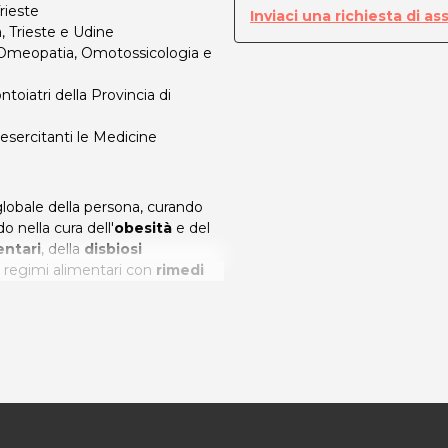
rieste
Inviaci una richiesta di as
a, Trieste e Udine
i Omeopatia, Omotossicologia e
ntoiatri della Provincia di
 esercitanti le Medicine
lobale della persona, curando
o nella cura dell'
obesità
e del
entari
, della
disbiosi
 e regimi alimentari con
rimedi
traliani, preparati della medicina
olori osteo-mio-articolari
ia
, della
biomesoterapia
e
 medicina convenzionale che