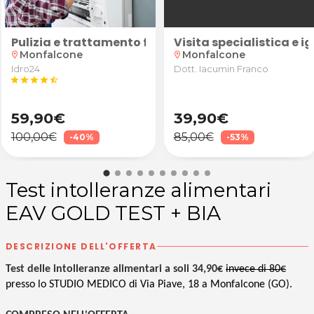
na Folla a San Canzian d'Isonzo
tedesco, spagnolo, latino o greco per ragazzi delle scu
e Caldaia
Pulizia e trattamento filtri climatizzatore con igi
Visita specialistica e
Monfalcone
Monfalcone
location_on
location_on
Idro24
Dott. Iacumin Franco
star
star
star
star
star_half
59,90€
39,90€
100,00€
85,00€
-40%
-53%
Test intolleranze alimentari
EAV GOLD TEST + BIA
DESCRIZIONE DELL'OFFERTA
Test delle intolleranze alimentari a soli 34,90€
invece di 80€
presso lo STUDIO MEDICO di Via Piave, 18 a Monfalcone (GO).