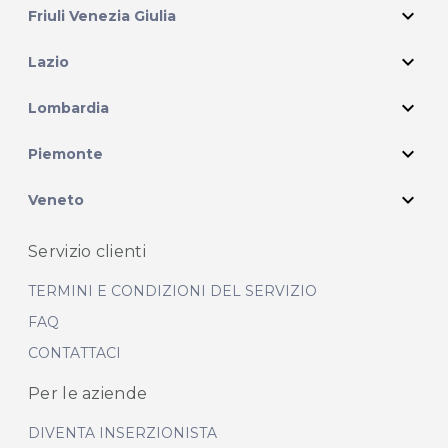
expand_more
Friuli Venezia Giulia
expand_more
Lazio
expand_more
Lombardia
expand_more
Piemonte
expand_more
Veneto
Servizio clienti
TERMINI E CONDIZIONI DEL SERVIZIO
FAQ
CONTATTACI
Per le aziende
DIVENTA INSERZIONISTA