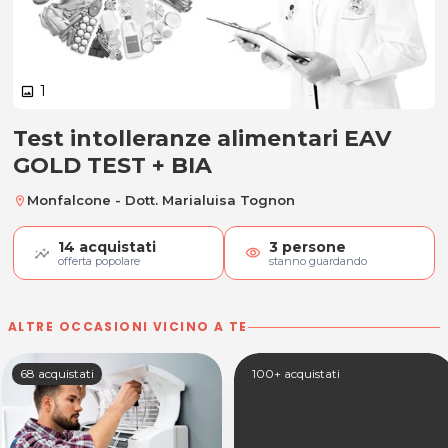
1
image
Test intolleranze alimentari EAV
Test intolleranze alimentari EAV 
GOLD TEST + BIA
Monfalcone - Dott. Marialuisa Tognon
location_on
14
acquistati
3
persone
visibility
offerta popolare
stanno guardando
ALTRE OCCASIONI VICINO A TE
68 acquistati
100+ acquistati