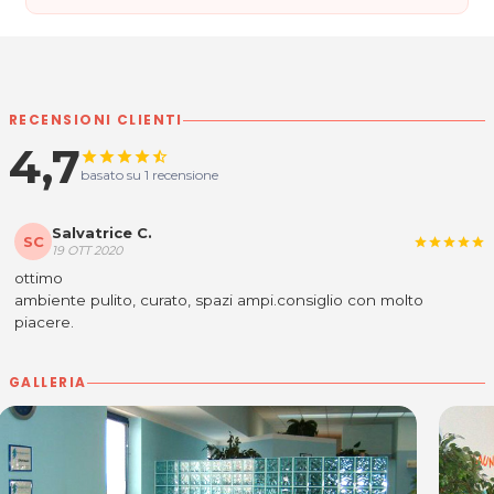
RECENSIONI CLIENTI
4,7
star
star
star
star
star_half
basato su 1 recensione
Salvatrice C.
SC
star
star
star
star
star
19 OTT 2020
ottimo
ambiente pulito, curato, spazi ampi.consiglio con molto
piacere.
GALLERIA