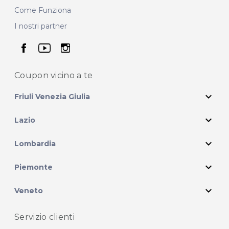
Come Funziona
I nostri partner
seguici su facebook
seguici su youtube
seguici su instagram
Coupon vicino
a te
expand_more
Friuli Venezia Giulia
expand_more
Lazio
expand_more
Lombardia
expand_more
Piemonte
expand_more
Veneto
Servizio clienti