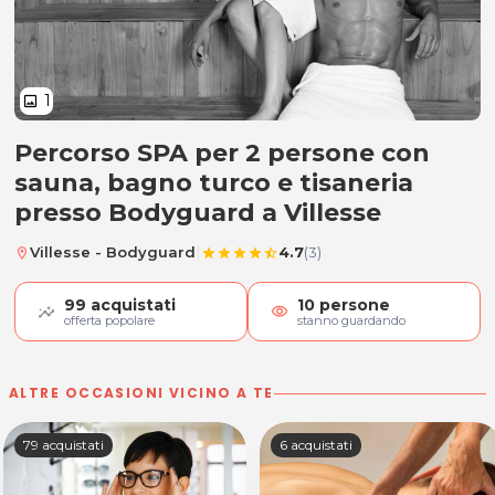
1
image
Percorso SPA per 2 persone con
Percorso SPA per 2 persone
sauna, bagno turco e tisaneria
presso Bodyguard a Villesse
|
Villesse - Bodyguard
4.7
(3)
location_on
star
star
star
star
star_half
99
acquistati
10
persone
visibility
offerta popolare
stanno guardando
ALTRE OCCASIONI VICINO A TE
79 acquistati
6 acquistati