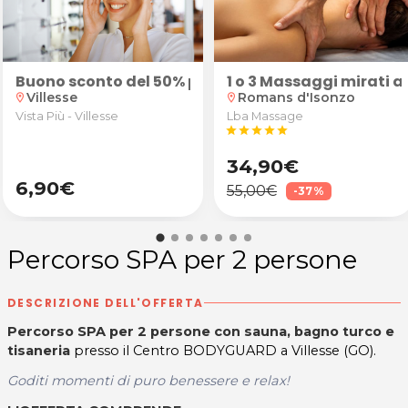
e tartaro + eventuale smacchiamento presso lo Studi
2€ o 45€ per la Lavanderia Self-Service I WASH di Terz
Buono sconto del 50% per occhiali da vista antirif
1 o 3 Massaggi mirati 
Villesse
Romans d'Isonzo
location_on
location_on
Vista Più - Villesse
Lba Massage
star
star
star
star
star
34,90€
6,90€
55,00€
-37%
Percorso SPA per 2 persone
DESCRIZIONE DELL'OFFERTA
Percorso SPA per 2 persone con sauna, bagno turco e
tisaneria
presso il Centro BODYGUARD a Villesse (GO).
Goditi momenti di puro benessere e relax!