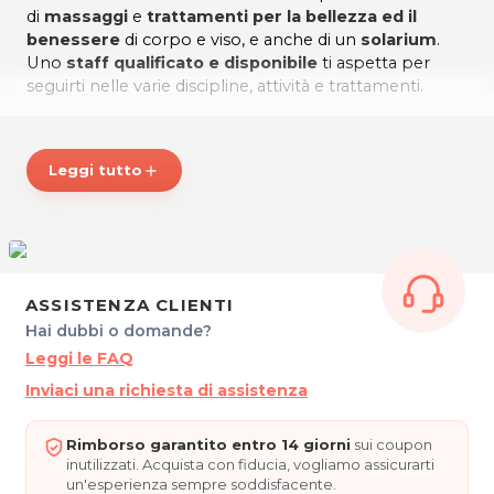
di
massaggi
e
trattamenti per la bellezza ed il
benessere
di corpo e viso, e anche di un
solarium
.
Uno
staff qualificato e disponibile
ti aspetta per
seguirti nelle varie discipline, attività e trattamenti.
BODYGUARD, un centro polifunzionale per il relax, il
benessere e la forma fisica!
Leggi tutto
add
*Prezzi di listino verificati in data 28/10/2016.
ORARI
Dal Lunedì al Venerdì: 9.00-22.00
Sabato e Domenica: 9.00 - 13:00
BODYGUARD - Centro Fitness e Centro Estetico
ASSISTENZA CLIENTI
Via M. Fremaut 1
Hai dubbi o domande?
34070 Villesse (GO)
Leggi le FAQ
Tel. 0481918040
Inviaci una richiesta di assistenza
P.IVA 01007670316
Per ulteriori informazioni sull'offerta o sulle modalità di
Rimborso garantito entro 14 giorni
sui coupon
acquisto scrivi a
posta@espevia.it
.
inutilizzati. Acquista con fiducia, vogliamo assicurarti
un'esperienza sempre soddisfacente.