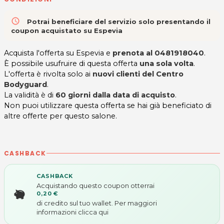
access_time
Potrai beneficiare del servizio solo presentando il
coupon acquistato su Espevia
Acquista l'offerta su Espevia e
prenota al
0481918040
.
È possibile usufruire di questa offerta
una sola volta
.
L'offerta è rivolta solo ai
nuovi clienti del Centro
Bodyguard
.
La validità è di
60 giorni dalla data di acquisto
.
Non puoi utilizzare questa offerta se hai già beneficiato di
altre offerte per questo salone.
CASHBACK
CASHBACK
Acquistando questo coupon otterrai
0,20 €
di credito sul tuo wallet. Per maggiori
informazioni
clicca qui