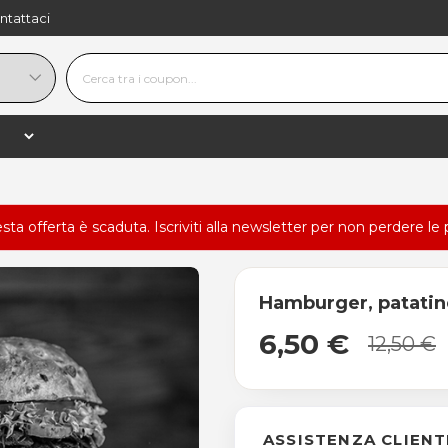
ntattaci
esta offerta è scaduta.
Iscriviti alla newsletter
per non perdere le 
Hamburger, patatine,
6,50 €
12,50 €
ASSISTENZA CLIENT