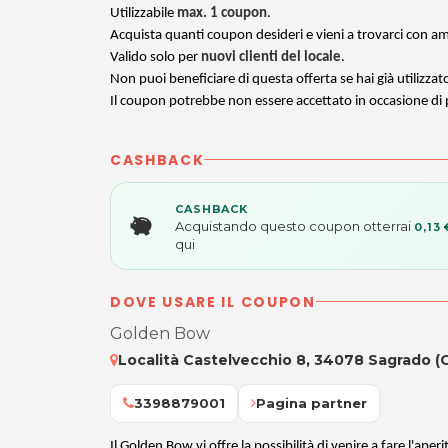
Utilizzabile
max. 1 coupon
.
Acquista quanti coupon desideri e vieni a trovarci con ami
Valido solo per
nuovi clienti del locale
.
Non puoi beneficiare di questa offerta se hai già utilizzat
Il coupon potrebbe non essere accettato in occasione di pa
CASHBACK
CASHBACK
Acquistando questo coupon otterrai
0,13 
qui
DOVE USARE IL COUPON
Golden Bow
Località Castelvecchio 8, 34078 Sagrado (
3398879001
Pagina partner
Il Golden Bow vi offre la possibilità di venire a fare l'aper