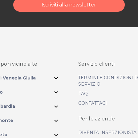
Iscriviti alla newsletter
pon vicino
a te
Servizio clienti
expand_more
TERMINI E CONDIZIONI 
li Venezia Giulia
SERVIZIO
expand_more
io
FAQ
CONTATTACI
expand_more
bardia
ram
Per le aziende
expand_more
monte
DIVENTA INSERZIONISTA
expand_more
eto