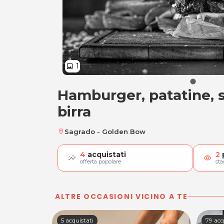
1
image
Hamburger, patatine, s
Hamburger, patatine
birra
Sagrado - Golden Bow
location_on
4
acquistati
2
visibility
offerta popolare
st
ALTRE OCCASIONI VICINO A TE
5 acquistati
79 acq