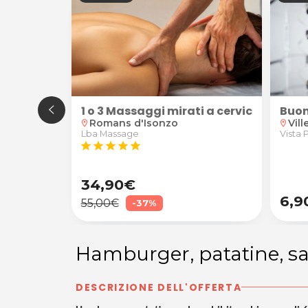
 tartaro + eventuale smacchiamento presso lo Studio
saggi di riflessologia plantare abbinati a trattam
1 o 3 Massaggi mirati a cervicale e s
Buon
Romans d'Isonzo
Vill
location_on
location_on
Lba Massage
Vista P
star
star
star
star
star
34,90€
6,9
55,00€
-37%
Hamburger, patatine, sal
DESCRIZIONE DELL'OFFERTA