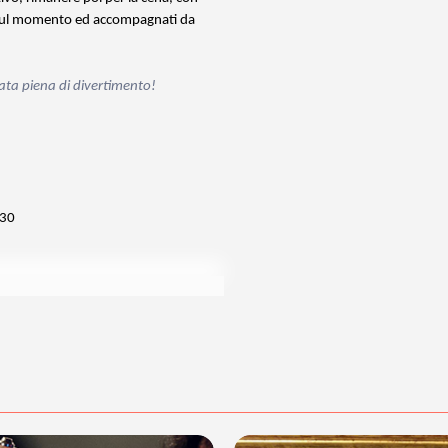
tti sul momento ed accompagnati da
rata piena di divertimento!
.30
posta@espevia.it
acquisto scrivi a
.