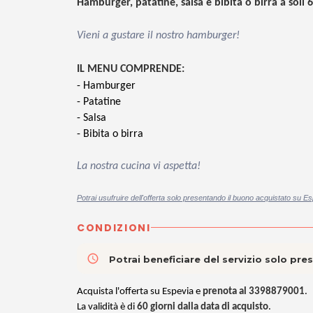
Hamburger, patatine, salsa e bibita o birra a soli 
Vieni a gustare il nostro hamburger!
IL MENU COMPRENDE:
- Hamburger
- Patatine
- Salsa
- Bibita o birra
La nostra cucina vi aspetta!
Potrai usufruire dell'offerta solo presentando il buono acquistato su Es
CONDIZIONI
access_time
Potrai beneficiare del servizio solo pr
Acquista l'offerta su Espevia e
prenota al 3398879001
.
La validità è di
60 giorni dalla data di acquisto
.