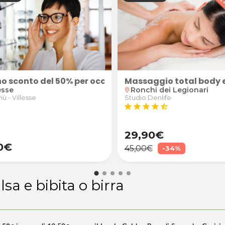
 del DOTT. IACUMIN FRANCO a Monfalcone
ento metamerico da LBA Massage a Romans d'Isonzo
chiena da LBA Massage a Romans d'Isonzo
o sconto del 50% per occhiali da vista antiriflesso
Massaggio total body e
esse
Ronchi dei Legionari
location_on
iù - Villesse
Studio Denlife
star
star
star
star
star_half
29,90€
0€
45,00€
-34%
sa e bibita o birra