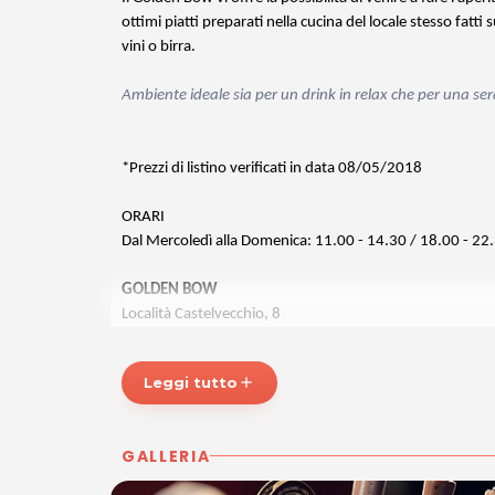
ottimi piatti preparati nella cucina del locale stesso fa
vini o birra.
Ambiente ideale sia per un drink in relax che per una se
*Prezzi di listino verificati in data 08/05/2018
ORARI
Dal Mercoledì alla Domenica: 11.00 - 14.30 / 18.00 - 22
GOLDEN BOW
Località Castelvecchio, 8
34078 Sagrado GO
Tel. 3398879001
Leggi tutto
add
P.IVA 01187270317
Per ulteriori informazioni sull'offerta o sulle modalit‡ di 
GALLERIA