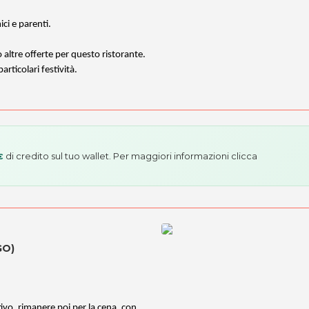
ci e parenti.
o altre offerte per questo ristorante.
rticolari festività.
di credito sul tuo wallet. Per maggiori informazioni
clicca
€
GO)
itivo, rimanere poi per la cena, con