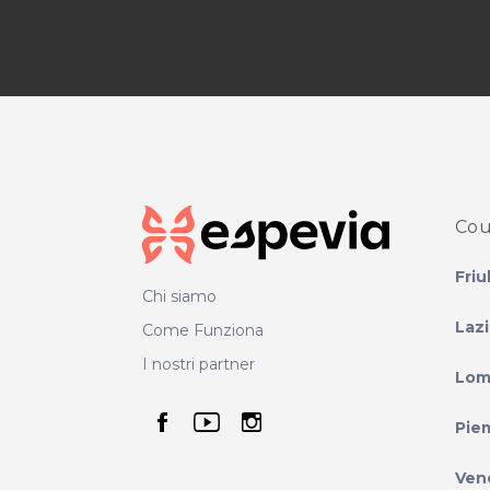
Cou
Friu
Chi siamo
Laz
Come Funziona
I nostri partner
Lom
seguici su facebook
seguici su youtube
seguici su instag
Pie
Ven