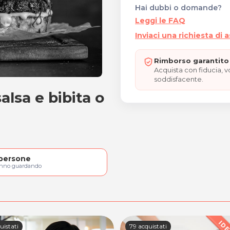
Hai dubbi o domande?
Leggi le FAQ
Inviaci una richiesta di 
Rimborso garantito 
Acquista con fiducia, 
soddisfacente.
alsa e bibita o
, salsa e bibita o birra
persone
anno guardando
uistati
79 acquistati