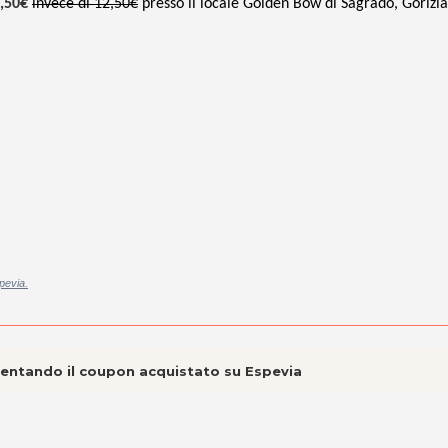
6,50€
invece di 12,50€
presso il locale Golden Bow di Sagrado, Gorizia
pevia.
esentando il coupon acquistato su Espevia