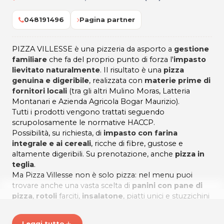
048191496
Pagina partner
PIZZA VILLESSE è una pizzeria da asporto a
gestione
familiare
che fa del proprio punto di forza l'
impasto
lievitato naturalmente
. Il risultato è una
pizza
genuina e digeribile
, realizzata con
materie prime di
fornitori locali
(tra gli altri Mulino Moras, Latteria
Montanari e Azienda Agricola Bogar Maurizio).
Tutti i prodotti vengono trattati seguendo
scrupolosamente le normative HACCP.
Possibilità, su richiesta, di
impasto con farina
integrale e ai cereali
, ricche di fibre, gustose e
altamente digeribili. Su prenotazione, anche
pizza in
teglia
.
Ma Pizza Villesse non è solo pizza: nel menu puoi
trovare anche una vasta scelta di
panini con pane di
pizza
,
rotoli
farciti,
insalatone
, piatti unici e stuzzichini
fritti
. Per questo, è ideale anche per la tua
pausa
pranzo
.
Leggi tutto
add