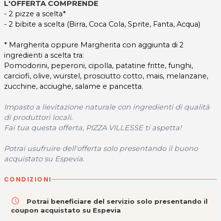
L'OFFERTA COMPRENDE
- 2 pizze a scelta*
- 2 bibite a scelta (Birra, Coca Cola, Sprite, Fanta, Acqua)
* Margherita oppure Margherita con aggiunta di 2
ingredienti a scelta tra:
Pomodorini, peperoni, cipolla, patatine fritte, funghi,
carciofi, olive, wurstel, prosciutto cotto, mais, melanzane,
zucchine, acciughe, salame e pancetta.
Impasto a lievitazione naturale con ingredienti di qualità
di produttori locali.
Fai tua questa offerta, PIZZA VILLESSE ti aspetta!
Potrai usufruire dell'offerta solo presentando il buono
acquistato su Espevia.
CONDIZIONI
access_time
Potrai beneficiare del servizio solo presentando il
coupon acquistato su Espevia