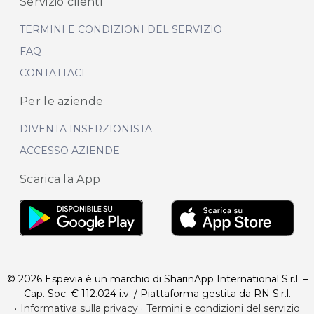
Servizio clienti
TERMINI E CONDIZIONI DEL SERVIZIO
FAQ
CONTATTACI
Per le aziende
DIVENTA INSERZIONISTA
ACCESSO AZIENDE
Scarica la App
© 2026 Espevia è un marchio di SharinApp International S.r.l. –
Cap. Soc. € 112.024 i.v. / Piattaforma gestita da RN S.r.l.
·
Informativa sulla privacy
·
Termini e condizioni del servizio