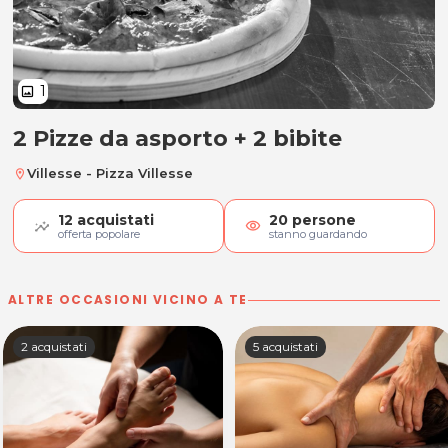
1
image
2 Pizze da asporto + 2 bibite
2 Pizze da asporto + 2 bibite
Villesse - Pizza Villesse
location_on
12
acquistati
20
persone
visibility
offerta popolare
stanno guardando
ALTRE OCCASIONI VICINO A TE
2 acquistati
5 acquistati