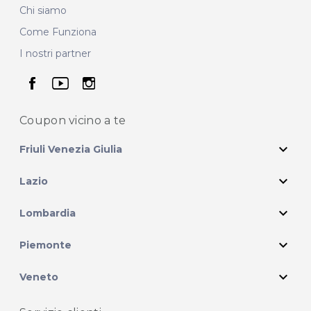
Chi siamo
Come Funziona
I nostri partner
seguici su facebook
seguici su youtube
seguici su instagram
Coupon vicino
a te
expand_more
Friuli Venezia Giulia
expand_more
Lazio
expand_more
Lombardia
expand_more
Piemonte
expand_more
Veneto