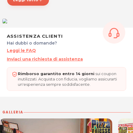
Lievitazione naturale e materie prime di produttori
locali per una pizza davvero squisita, da PIZZA
VILLESSE!
*Prezzi di listino verificati in data 16/01/2017.
ASSISTENZA CLIENTI
Hai dubbi o domande?
ORARI
Leggi le FAQ
Aperto tutti i giorni: 11.00 - 14.00 / 17.00 - 22.00
Chiuso il lunedì mattina.
Inviaci una richiesta di assistenza
Rimborso garantito entro 14 giorni
sui coupon
PIZZA VILLESSE
inutilizzati. Acquista con fiducia, vogliamo assicurarti
Via dei Iacomini, 25
un'esperienza sempre soddisfacente.
Villesse (GO)
Tel. 048191496
Cel. 3248469190
P.IVA 11286560013
GALLERIA
Per ulteriori informazioni sull'offerta o sulle modalità di
acquisto scrivi a
posta@espevia.it
.