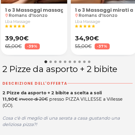
chiamento presso lo Studio del DOTT. IACUMIN FRANCO
elf-Service I WASH di Terzo di Aquileia
occhiali da vista antiriflesso
1 o 3 Massaggi massaggi di riflessologia planta
1 o 3 Massaggi mirati 
Romans d'Isonzo
Romans d'Isonzo
location_on
location_on
Lba Massage
Lba Massage
star
star
star
star
star
star
star
star
star
star
39,90€
34,90€
65,00€
55,00€
-39%
-37%
2 Pizze da asporto + 2 bibite
DESCRIZIONE DELL'OFFERTA
2 Pizze da asporto + 2 bibite a scelta a soli
11,90€
invece di 20€
presso PIZZA VILLESSE a Villesse
(GO).
Cosa c'è di meglio di una serata a casa gustando una
deliziosa pizza?!