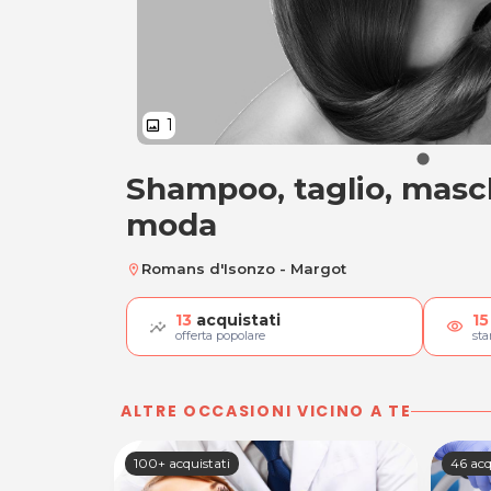
1
image
Shampoo, taglio, masc
Shampoo, taglio, 
moda
Romans d'Isonzo - Margot
location_on
13
acquistati
15
visibility
offerta popolare
st
ALTRE OCCASIONI VICINO A TE
100+ acquistati
46 acq