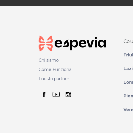
Cou
Friu
Chi siamo
Laz
Come Funziona
I nostri partner
Lom
seguici su facebook
seguici su youtube
seguici su instag
Pie
Ven