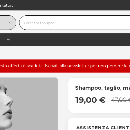
ntattaci
esta offerta è scaduta.
Iscriviti alla newsletter
per non perdere le 
Shampoo, taglio, m
19,00 €
47,00 
ASSISTENZA CLIENT