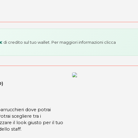
di credito sul tuo wallet. Per maggiori informazioni
clicca
 €
O)
rrucchieri dove potrai
trai scegliere tra i
zzare il look giusto per il tuo
ello staff.