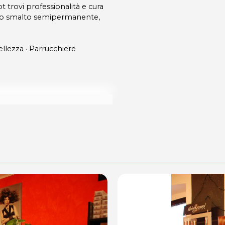
 trovi professionalità e cura
allo smalto semipermanente,
bellezza · Parrucchiere
le modalità di acquisto