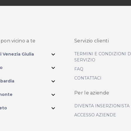
pon vicino
a te
Servizio clienti
expand_more
TERMINI E CONDIZIONI 
li Venezia Giulia
SERVIZIO
expand_more
io
FAQ
CONTATTACI
expand_more
bardia
ram
Per le aziende
expand_more
monte
DIVENTA INSERZIONISTA
expand_more
eto
ACCESSO AZIENDE