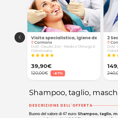
2 Se
ri e superiori al Centro Studi Revolution di Fiumicello
o da LBA Massage a Romans d'Isonzo
assage a Romans d'Isonzo
 per occhiali da vista antiriflesso
Visita specialistica, igiene dentale 
Co
Cormons
location_on
location_on
Dott. 
Dott. Claudio Zori - Medico Chirurgo E
Odont
Odontoiatra
star
star
s
star
star
star
star
star
39,90€
149
120,00€
240,
-67%
Shampoo, taglio, masch
DESCRIZIONE DELL'OFFERTA
: Shampoo, taglio, 
Buono del valore di 47 euro