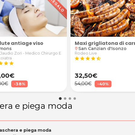
dute antiage viso
e smacchiamento
Maxi grigliatona di car
rmons
San Canzian d'Isonzo
location_on
Claudio Zori - Medico Chirurgo E
Rodeo Live
oiatra
star
star
star
star
star_half
tar
star
star
,00€
32,50€
00€
54,00€
-38%
-40%
era e piega moda
maschera e piega moda