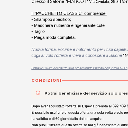
presso il Salone "MARGOT"
a Rom
Via Cividale, 28
Il "PACCHETTO CLASSIC" comprende:
- Shampoo specifico;
- Maschera nutriente e rigenerante cute
- Taglio
- Piega moda completa.
Nuova forma, volume e nutrimento per i tuoi capelli..
"
cogli al volo l'offerta e vieni a conoscere il Salone
Potrai usufruire dell'offerta solo presentando il buono acquistato su Es
CONDIZIONI
access_time
Potrai beneficiare del servizio solo pr
392 439 
Dopo aver acquistato l'offerta su Espevia
prenota
al
E' possibile usufruire di questa offerta
una sola volta
e solo p
La
validità è di 60 giorni
dalla data di acquisto.
Non puoi utilizzare questa offerta se hai già beneficiato di altr