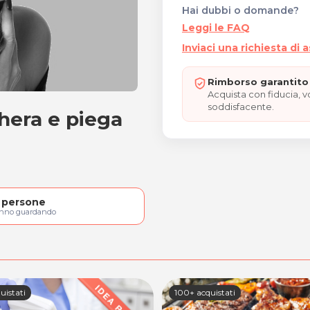
Hai dubbi o domande?
Leggi le FAQ
Inviaci una richiesta di 
Rimborso garantito 
Acquista con fiducia, 
soddisfacente.
hera e piega
maschera e piega moda
persone
anno guardando
uistati
100+ acquistati