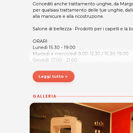
Concediti anche trattamento unghie, da Margot
per qualsiasi trattamento delle tue unghie, d
alla manicure e alla ricostruzione.
Salone di bellezza · Prodotti per i capelli e la 
ORARI
Lunedì 15.30 - 19.00
Martedì e mercoledì 9.00-12.30 / 15.30-19.00
Giovedì 17.00 - 21.00
Venerdì e Sabato 8.30 -15.30
Leggi tutto
add
MARGOT
Via Cividale, 28
GALLERIA
Romans di Isonzo - Italia
Tel. 392 439 8117
P.IVA 01139100315
Per ulteriori informazioni sull'offerta o sul
scrivi a
posta@espevia.it