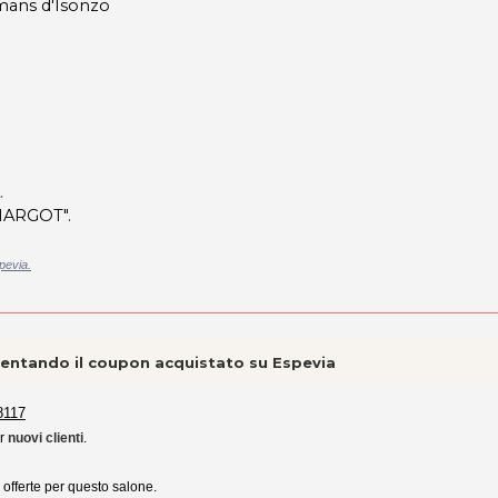
ans d'Isonzo
.
MARGOT".
pevia.
esentando il coupon acquistato su Espevia
8117
er
nuovi clienti
.
e offerte per questo salone.