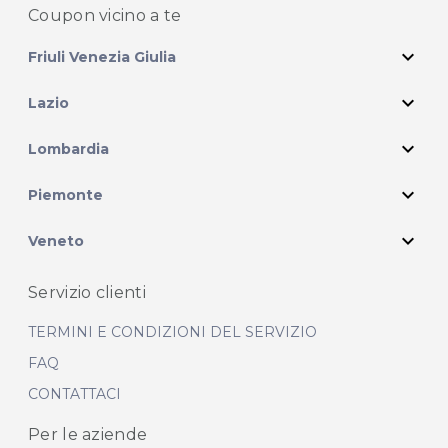
Coupon vicino
a te
expand_more
Friuli Venezia Giulia
expand_more
Lazio
expand_more
Lombardia
expand_more
Piemonte
expand_more
Veneto
Servizio clienti
TERMINI E CONDIZIONI DEL SERVIZIO
FAQ
CONTATTACI
Per le aziende