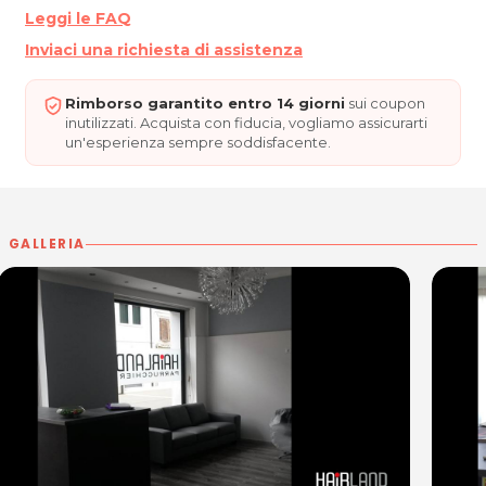
GRadisca d'Isonzo (GO)
Leggi le FAQ
P.IVA 01162250318
Inviaci una richiesta di assistenza
Per ulteriori informazioni sull'offerta o sulle
Rimborso garantito entro 14 giorni
sui coupon
modalità di acquisto scrivi a
posta@espevia.it
inutilizzati. Acquista con fiducia, vogliamo assicurarti
un'esperienza sempre soddisfacente.
GALLERIA