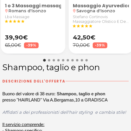
 Monfalcone
re
cervicale e schiena da LBA Massage a Romans d'Isonz
1 o 3 Massaggi massaggi di riflessologia planta
Massaggio Ayurvedico 
Romans d'Isonzo
Savogna d'Isonzo
location_on
location_on
Lba Massage
Stefano Cortinovis
star
star
star
star
star
Massaggiatore Olistico E Del
star
Benessere
star
star
star
star
39,90€
42,50€
65,00€
70,00€
-39%
-39%
Shampoo, taglio e phon
DESCRIZIONE DELL'OFFERTA
Buono del valore di 38 euro
: Shampoo, taglio e phon
presso "HAIRLAND" Via A.Bergamas,10 a GRADISCA
Affidati a dei professionisti dell'hair styling e cambia stile!
Il servizio comprende:
;
- Shampoo
specifico