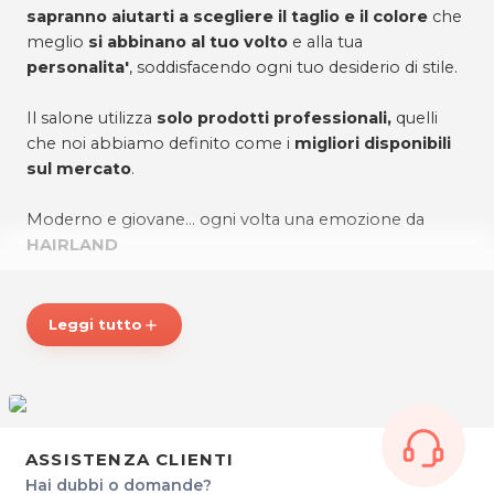
sapranno aiutarti a scegliere il taglio e il colore
che
meglio
si abbinano al tuo volto
e alla tua
personalita'
, soddisfacendo ogni tuo desiderio di stile.
Il salone utilizza
solo prodotti professionali,
quelli
che noi abbiamo definito come i
migliori disponibili
sul mercato
.
Moderno e giovane... ogni volta una emozione da
HAIRLAND
ORARI:
Martedì 8.30 - 18.00
Leggi tutto
add
Mercoledì 8.30 - 18.00
Giovedì 12.00 - 20.00
Venerdì 8.30 - 18.00
Sabato 8.00 - 17.00
HAIRLAND
ASSISTENZA CLIENTI
Via A. Bergamas, 10
Hai dubbi o domande?