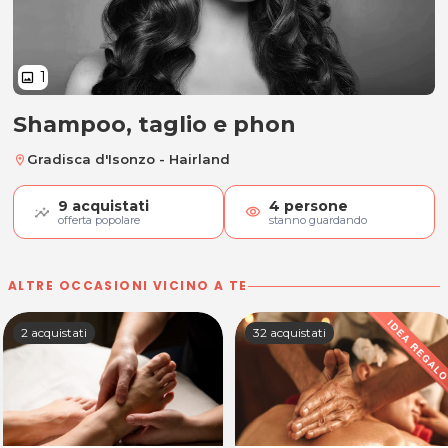
1
image
Shampoo, taglio e phon
Shampoo, taglio e phon
Gradisca d'Isonzo - Hairland
location_on
9
acquistati
4
persone
visibility
offerta popolare
stanno guardando
ALTRE OCCASIONI VICINO A TE
2 acquistati
32 acquistati