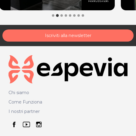
Iscriviti alla newsletter
Chi siamo
Come Funziona
I nostri partner
seguici su facebook
seguici su youtube
seguici su instagram