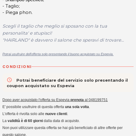
- Taglio;
- Piega phon.
Scegli il taglio che meglio si sposano con la tua
personalita' e stupisci!
"HAIRLAND" è davvero il salone che speravi di trovare...
Potrai usufruire dell'offerta solo presentando il buono acquistato su Espevia.
CONDIZIONI
access_time
Potrai beneficiare del servizio solo presentando il
coupon acquistato su Espevia
Dopo aver acquistato l'offerta su Espevia
prenota
al 048199751
E' possibile usufruire di questa offerta
una sola volta
.
L'offerta è rivolta solo alle
nuove clienti
.
La
validità è di 60 giorni
dalla data di acquisto.
Non puoi utilizzare questa offerta se hai già beneficiato di altre offerte per
questo salone.