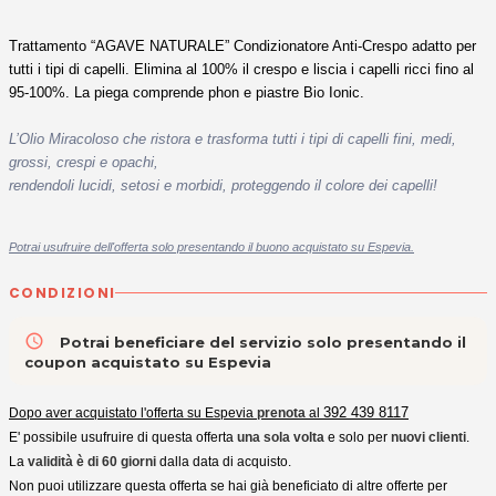
Trattamento “AGAVE NATURALE” Condizionatore Anti-Crespo adatto per
tutti i tipi di capelli. Elimina al 100% il crespo e liscia i capelli ricci fino al
95-100%. La piega comprende phon e piastre Bio Ionic.
L’Olio Miracoloso che ristora e trasforma tutti i tipi di capelli fini, medi,
grossi, crespi e opachi,
rendendoli lucidi, setosi e morbidi, proteggendo il colore dei capelli!
Potrai usufruire dell'offerta solo presentando il buono acquistato su Espevia.
CONDIZIONI
access_time
Potrai beneficiare del servizio solo presentando il
coupon acquistato su Espevia
392 439 8117
Dopo aver acquistato l'offerta su Espevia
prenota
al
E' possibile usufruire di questa offerta
una sola volta
e solo per
nuovi clienti
.
La
validità è di 60 giorni
dalla data di acquisto.
Non puoi utilizzare questa offerta se hai già beneficiato di altre offerte per