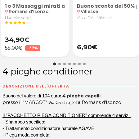
onzo
tedesco, spagnolo, latino o greco per ragazzi delle scu
 di riflessologia plantare abbinati a trattamento 
1 o 3 Massaggi mirati a cervicale e schiena da LB
Buono sconto del 50% pe
Romans d'Isonzo
Villesse
location_on
location_on
Lba Massage
Vista Più - Villesse
star
star
star
star
star
34,90€
6,90€
55,00€
-37%
4 pieghe conditioner
DESCRIZIONE DELL'OFFERTA
: 4 pieghe capelli
Buono del valore di 104 euro
presso il "MARGOT"
a Romans d'Isonzo
Via Cividale, 28
Il "PACCHETTO PIEGA CONDITIONER" comprende 4 servizi:
- Shampoo specifico;
- Trattamento condizionatore naturale AGAVE
- Piega moda completa.