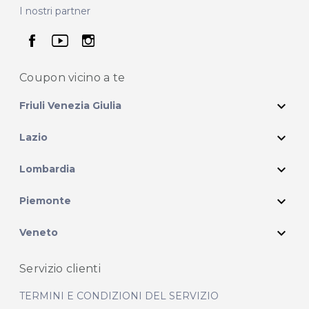
I nostri partner
seguici su facebook
seguici su youtube
seguici su instagram
Coupon vicino
a te
expand_more
Friuli Venezia Giulia
expand_more
Lazio
expand_more
Lombardia
expand_more
Piemonte
expand_more
Veneto
Servizio clienti
TERMINI E CONDIZIONI DEL SERVIZIO