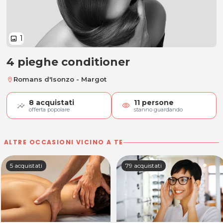
1
image
4 pieghe conditioner
4 pieghe conditioner
Romans d'Isonzo - Margot
location_on
8
acquistati
11
persone
visibility
offerta popolare
stanno guardando
ALTRE OCCASIONI VICINO A TE
5 acquistati
79 acquistati