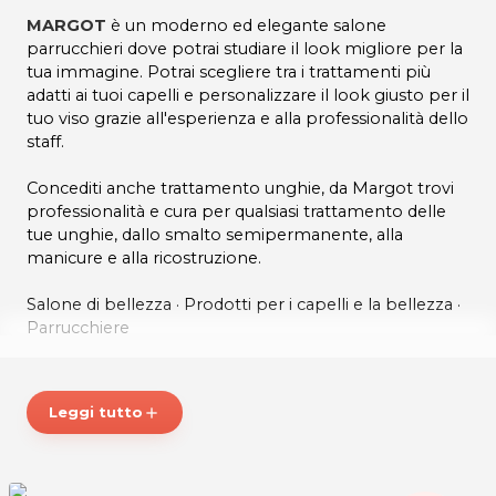
MARGOT
è un moderno ed elegante salone
parrucchieri dove potrai studiare il look migliore per la
tua immagine. Potrai scegliere tra i trattamenti più
adatti ai tuoi capelli e personalizzare il look giusto per il
tuo viso grazie all'esperienza e alla professionalità dello
staff.
Concediti anche trattamento unghie, da Margot trovi
professionalità e cura per qualsiasi trattamento delle
tue unghie, dallo smalto semipermanente, alla
manicure e alla ricostruzione.
Salone di bellezza · Prodotti per i capelli e la bellezza ·
Parrucchiere
ORARI
Lunedì 15.30 - 19.00
Leggi tutto
add
Martedì e mercoledì 9.00-12.30 / 15.30-19.00
Giovedì 17.00 - 21.00
Venerdì e Sabato 8.30 -15.30