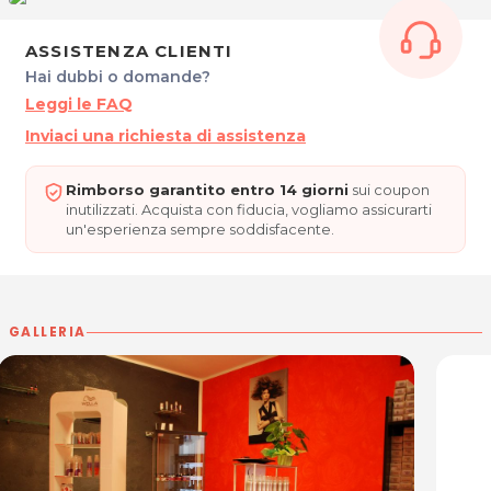
MARGOT
ASSISTENZA CLIENTI
Via Cividale, 28
Hai dubbi o domande?
Romans di Isonzo - Italia
Leggi le FAQ
Tel. 392 439 8117
P.IVA 01139100315
Inviaci una richiesta di assistenza
Per ulteriori informazioni sull'offerta o sulle
Rimborso garantito entro 14 giorni
sui coupon
modalità di acquisto scrivi a
posta@espevia.it
inutilizzati. Acquista con fiducia, vogliamo assicurarti
un'esperienza sempre soddisfacente.
GALLERIA