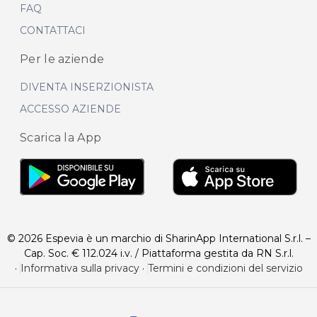
FAQ
CONTATTACI
Per le aziende
DIVENTA INSERZIONISTA
ACCESSO AZIENDE
Scarica la App
© 2026 Espevia è un marchio di SharinApp International S.r.l. –
Cap. Soc. € 112.024 i.v. / Piattaforma gestita da RN S.r.l.
·
Informativa sulla privacy
·
Termini e condizioni del servizio