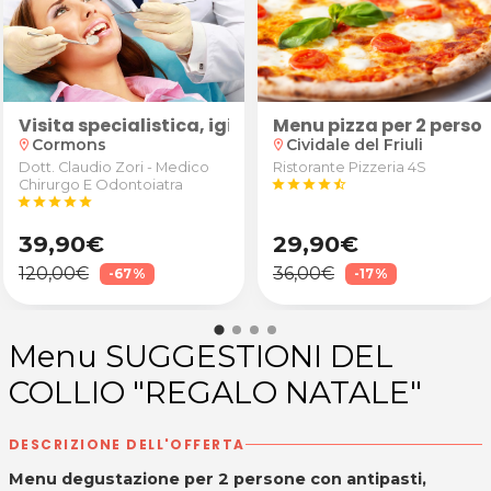
 e piega
Visita specialistica, igiene dentale e smacchiame
Menu pizza per 2 perso
Cormons
Cividale del Friuli
location_on
location_on
Dott. Claudio Zori - Medico
Ristorante Pizzeria 4S
Chirurgo E Odontoiatra
star
star
star
star
star_half
star
star
star
star
star
39,90€
29,90€
120,00€
36,00€
-67%
-17%
Menu SUGGESTIONI DEL
COLLIO "REGALO NATALE"
DESCRIZIONE DELL'OFFERTA
Menu degustazione per 2 persone con antipasti,