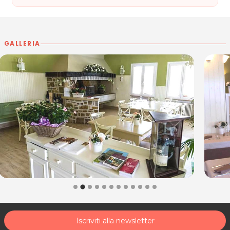
Lunedì, Martedì Giovedì, Venerdì, Sabato e Domenica:
10.00 – 22.00
Mercoledì 10.00 – 16.00
GALLERIA
VINERIA VENCÒ DEL COLLIO
Località Vencò, 1
34070 Dolegna del Collio (GO)
Tel. 0481 61664
P.IVA 002888620305
Per ulteriori informazioni sull'offerta o sulle modalità di
acquisto scrivi a
posta@espevia.it
.
Iscriviti alla newsletter