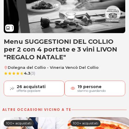
1
image
Menu SUGGESTIONI DEL COLLIO
Menu SUGGESTIONI DEL COLLIO "R
per 2 con 4 portate e 3 vini LIVON
"REGALO NATALE"
|
Dolegna del Collio - Vineria Vencò Del Collio
location_on
4.3
(3)
star
star
star
star
star_half
26
acquistati
19
persone
visibility
offerta popolare
stanno guardando
ALTRE OCCASIONI VICINO A TE
100+ acquistati
100+ acquistati