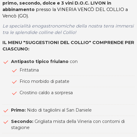
primo, secondo, dolce e 3 vini D.O.C. LIVON in
abbinamento
presso la VINERIA VENCÒ DEL COLLIO a
Vencò (GO).
Le specialità enogastronomiche della nostra terra immersi
tra le splendide colline del Collio!
IL MENU "SUGGESTIONI DEL COLLIO" COMPRENDE PER
CIASCUNO:
Antipasto tipico friulano
con
Frittatina
Frico morbido di patate
Crostino caldo a sorpresa
Primo:
Nido di tagliolini al San Daniele
Secondo:
Grigliata mista della Vineria con contorni di
stagione