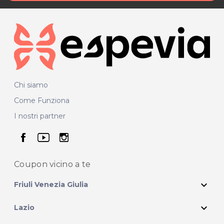
Chi siamo
Come Funziona
I nostri partner
seguici su facebook
seguici su youtube
seguici su instagram
Coupon vicino
a te
expand_more
Friuli Venezia Giulia
expand_more
Lazio