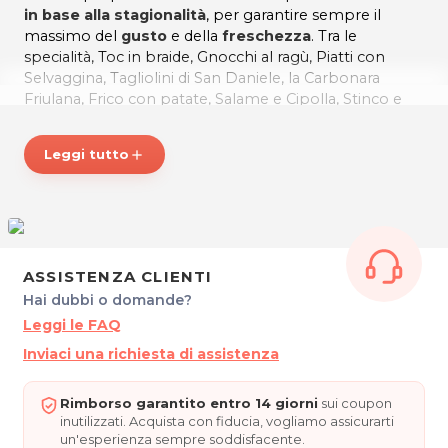
in base alla stagionalità
, per garantire sempre il
massimo del
gusto
e della
freschezza
. Tra le
specialità, Toc in braide, Gnocchi al ragù, Piatti con
Selvaggina, Tagliolini di San Daniele, la Carbonara
Friulana, Frico con patate, Salame e Cipolla, Stinco e
patate in tecia, Baccalà alla Vicentina, Calamari, senza
dimenticare le ottime carni alla brace tra cui spicca la
Leggi tutto
add
costata di manzo biologico
.
Vini dell'
Azienda Agricola LIVON
.
La Vineria Vencò propone anche un'
ottima pizza
,
preparata con una speciale
farina
integrale
altamente digeribile e dalle molteplici
proprietà nutrienti.
ASSISTENZA CLIENTI
Annesso al ristorante, c'è anche un fornitissimo
punto
Hai dubbi o domande?
vendita
dove potete trovare molti
prodotti tipici
Leggi le FAQ
friulani
.
Inviaci una richiesta di assistenza
VINERIA VENCÒ DEL COLLIO, le migliori eccellenze
enogastronomiche della nostra terra, tra le suggestive
Rimborso garantito entro 14 giorni
sui coupon
colline del Collio Friulano!
inutilizzati. Acquista con fiducia, vogliamo assicurarti
ORARI
un'esperienza sempre soddisfacente.