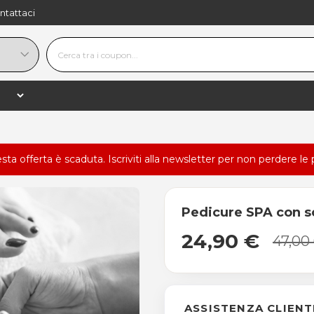
ntattaci
esta offerta è scaduta.
Iscriviti alla newsletter
per non perdere le 
Pedicure SPA con s
24,90 €
47,00
ASSISTENZA CLIENT