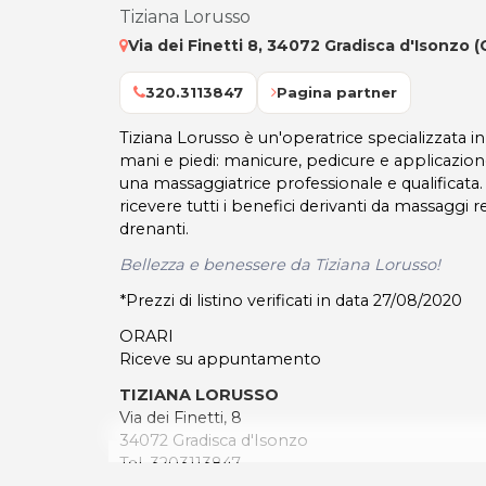
Tiziana Lorusso
Via dei Finetti 8, 34072 Gradisca d'Isonzo 
320.3113847
Pagina partner
Tiziana Lorusso è un'operatrice specializzata in
mani e piedi: manicure, pedicure e applicazione
una massaggiatrice professionale e qualificata.
ricevere tutti i benefici derivanti da massaggi r
drenanti.
Bellezza e benessere da Tiziana Lorusso!
*Prezzi di listino verificati in data 27/08/2020
ORARI
Riceve su appuntamento
TIZIANA LORUSSO
Via dei Finetti, 8
34072 Gradisca d'Isonzo
Tel. 3203113847