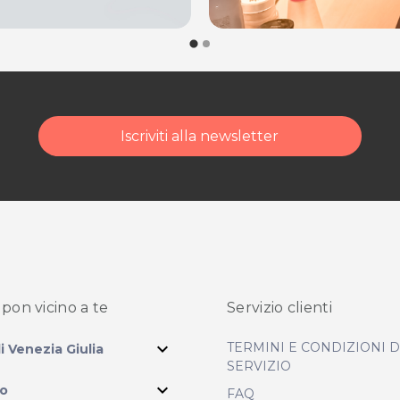
Iscriviti alla newsletter
pon vicino
a te
Servizio clienti
expand_more
TERMINI E CONDIZIONI 
li Venezia Giulia
SERVIZIO
expand_more
io
FAQ