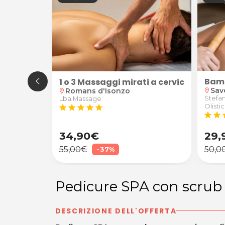
Bam
artendo dalla riflessologia plantare per poi iniziare
saggi di riflessologia plantare abbinati a trattam
1 o 3 Massaggi mirati a cervicale e s
Trattamento terapeutico di "Contatto Essenziale" per problematiche 
Sav
Romans d'Isonzo
location_on
location_on
Stefa
Lba Massage
Olisti
star
star
star
star
star
star
star
s
34,90€
29,
55,00€
50,0
-37%
Pedicure SPA con scrub
DESCRIZIONE DELL'OFFERTA