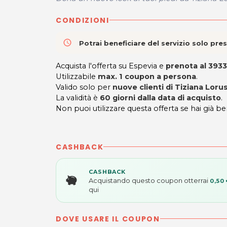
CONDIZIONI
access_time
Potrai beneficiare del servizio solo pr
Acquista l'offerta su Espevia e
prenota al 393
Utilizzabile
max. 1 coupon a persona
.
Valido solo per
nuove clienti di Tiziana Loru
La validità è
60 giorni dalla data di acquisto
.
Non puoi utilizzare questa offerta se hai già be
CASHBACK
CASHBACK
Acquistando questo coupon otterrai
0,50
qui
DOVE USARE IL COUPON