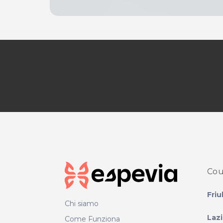
Cou
Friu
Chi siamo
Laz
Come Funziona