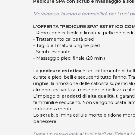
Pedicure SPA con scrub e massaggio a sol
Morbidezza, fascino e femminilità per i tuoi pi
L'OFFERTA "PEDICURE SPA" ESTETICO C
- Rimozione cuticole e limatura pellicine piedi
- Trattamento callosità piedi
- Taglio e limatura unghie piedi
- Scrub levigante
- Massaggio piedi finale (20 min.)
La
pedicure estetica
è un trattamento di bell
curate e piedi belli e seducenti tutto l'anno. T
unghie, la rimozione delle callosità superficiali
almeno una volta al mese per le bellezza e il 
L'impiego di
prodotti di alta qualità
, ti garan
femminili e seducenti. Non vengono usate lame 
forti ispessimenti.
Lo
scrub
, elimina cellule morte e ridona morb
benessere.
Dona un nuovo look ai tuoi piedi da Tiziana L