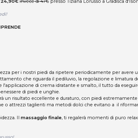
i 24,90€
invece di 47€
presso Tiziana Lorusso a Gradisca d'Iso
edi!
OMPRENDE
ezza per i nostri piedi da ripetere periodicamente per avere 
rattamento che riguarda il pediluvio, la regolazione e limatura d
 e l'applicazione di crema idratante e smalto, il tutto da esegui
benessere di piedi e unghie.
tirà un risultato eccellente e duraturo, con piedi estremamente
o attrezzi taglienti ma metodi dolci che evitano a il riformars
idezza. Il
massaggio finale
, ti regalerà momenti di puro relax
orusso!