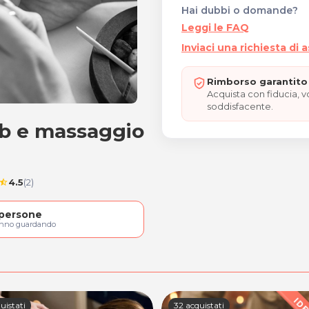
Hai dubbi o domande?
Leggi le FAQ
Inviaci una richiesta di 
Rimborso garantito 
Acquista con fiducia, 
soddisfacente.
ub e massaggio
scrub e massaggio
4.5
(2)
tar_half
persone
anno guardando
uistati
32 acquistati