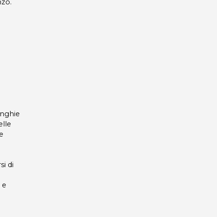
nzo.
unghie
elle
re
i di
 e