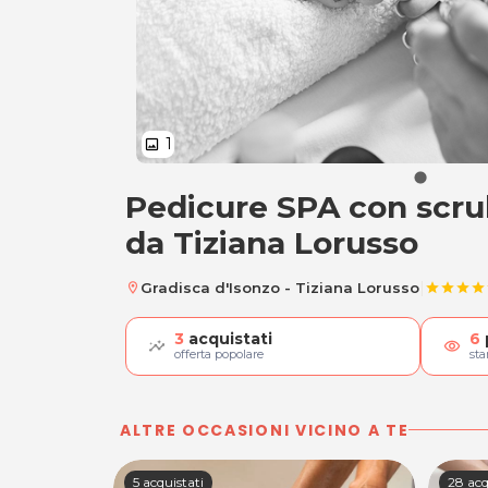
1
image
Pedicure SPA con scr
Pedicure SPA con 
da Tiziana Lorusso
|
Gradisca d'Isonzo - Tiziana Lorusso
location_on
star
star
star
star
s
3
acquistati
6
visibility
offerta popolare
st
ALTRE OCCASIONI VICINO A TE
5 acquistati
28 acq