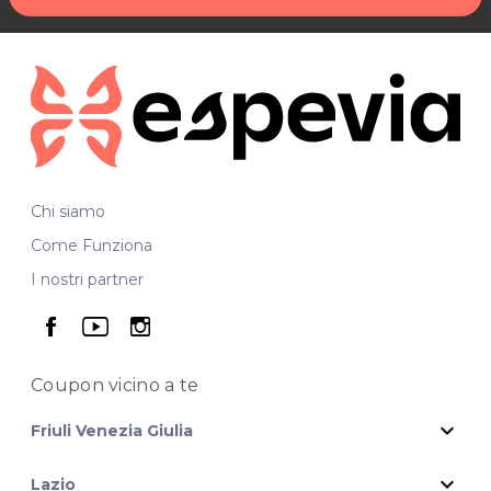
Chi siamo
Come Funziona
I nostri partner
seguici su facebook
seguici su youtube
seguici su instagram
Coupon vicino
a te
expand_more
Friuli Venezia Giulia
expand_more
Lazio