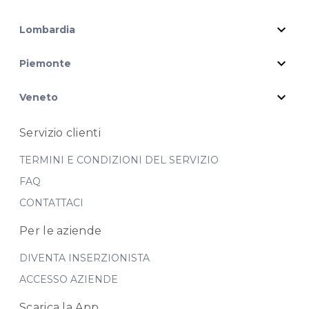
expand_more
Lombardia
expand_more
Piemonte
expand_more
Veneto
Servizio clienti
TERMINI E CONDIZIONI DEL SERVIZIO
FAQ
CONTATTACI
Per le aziende
DIVENTA INSERZIONISTA
ACCESSO AZIENDE
Scarica la App