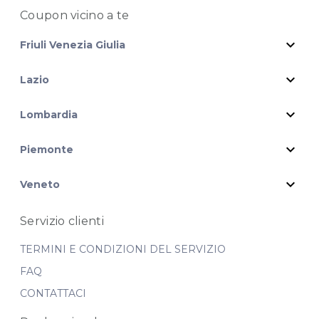
Coupon vicino
a te
expand_more
Friuli Venezia Giulia
expand_more
Lazio
expand_more
Lombardia
expand_more
Piemonte
expand_more
Veneto
Servizio clienti
TERMINI E CONDIZIONI DEL SERVIZIO
FAQ
CONTATTACI