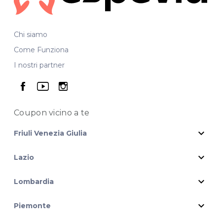
Chi siamo
Come Funziona
I nostri partner
seguici su facebook
seguici su youtube
seguici su instagram
Coupon vicino
a te
expand_more
Friuli Venezia Giulia
expand_more
Lazio
expand_more
Lombardia
expand_more
Piemonte