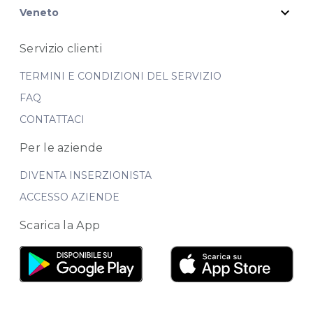
expand_more
Veneto
Servizio clienti
TERMINI E CONDIZIONI DEL SERVIZIO
FAQ
CONTATTACI
Per le aziende
DIVENTA INSERZIONISTA
ACCESSO AZIENDE
Scarica la App