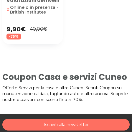
Valutazioni del livello acquisito e preparazione 
Online o in presenza -
location_on
British Institutes
9,90€
40,00€
-75%
Coupon Casa e servizi Cuneo
Offerte Servizi per la casa e altro Cuneo. Sconti Coupon su
manutenzione caldaia, tagliando auto e altro ancora. Scopri le
nostre occasioni con sconti fino al 70%.
Iscriviti alla newsletter