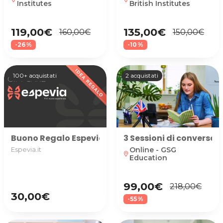
Institutes
British Institutes
119,00€
135,00€
160,00€
150,00€
-26%
-10%
100+ acquistati
2 acquistati
Buono Regalo Espevia disponibile in diversi tagli, p
3 Sessioni di conversazi
Online - GSG
Espevia.it
location_on
Education
99,00€
218,00€
30,00€
-55%