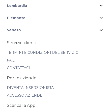
expand_more
Lombardia
expand_more
Piemonte
expand_more
Veneto
Servizio clienti
TERMINI E CONDIZIONI DEL SERVIZIO
FAQ
CONTATTACI
Per le aziende
DIVENTA INSERZIONISTA
ACCESSO AZIENDE
Scarica la App