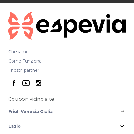
Chi siamo
Come Funziona
I nostri partner
seguici su facebook
seguici su youtube
seguici su instagram
Coupon vicino
a te
expand_more
Friuli Venezia Giulia
expand_more
Lazio