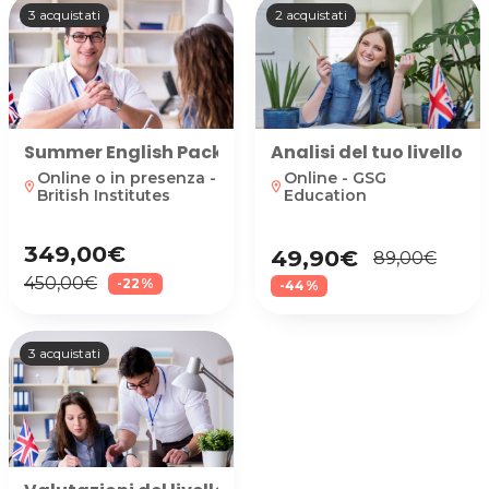
3 acquistati
2 acquistati
Summer English Pack: 10 lezioni in presenza o onli
Analisi del tuo livello d
Online o in presenza -
Online - GSG
location_on
location_on
British Institutes
Education
349,00€
49,90€
89,00€
450,00€
-22%
-44%
3 acquistati