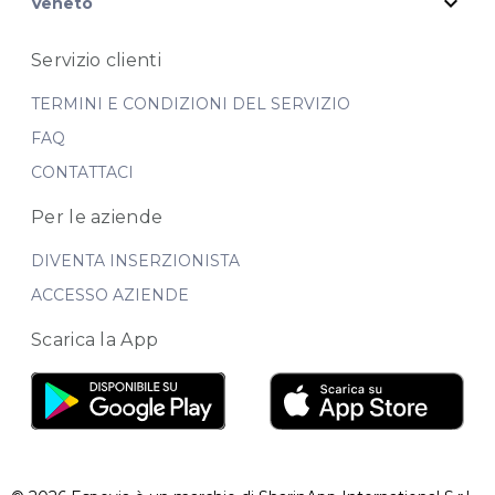
expand_more
Veneto
Servizio clienti
TERMINI E CONDIZIONI DEL SERVIZIO
FAQ
CONTATTACI
Per le aziende
DIVENTA INSERZIONISTA
ACCESSO AZIENDE
Scarica la App