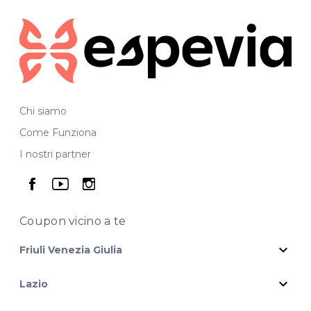
Chi siamo
Come Funziona
I nostri partner
seguici su facebook
seguici su youtube
seguici su instagram
Coupon vicino
a te
expand_more
Friuli Venezia Giulia
expand_more
Lazio